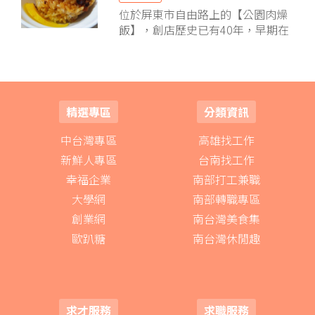
位於屏東市自由路上的【公園肉燥
飯】，創店歷史已有40年，早期在
屏東中山公園旁擺攤，「公園」肉
燥飯的名號因此而來，這是全台灣
少數幾家以鐵罐裝，再放入蒸籠蒸
煮的肉燥飯，造型看起來像筒仔米
糕的肉燥飯也確實成了該店的一大
精選專區
分類資訊
特色。
中台灣專區
高雄找工作
新鮮人專區
台南找工作
幸福企業
南部打工兼職
大學網
南部轉職專區
創業網
南台灣美食集
歐趴糖
南台灣休閒趣
求才服務
求職服務