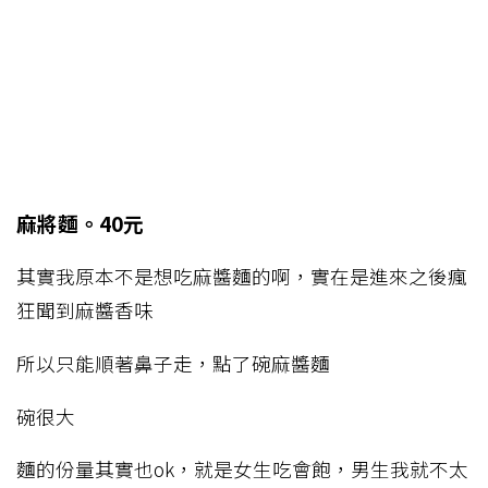
麻將麵。40元
其實我原本不是想吃麻醬麵的啊，實在是進來之後瘋
狂聞到麻醬香味
所以只能順著鼻子走，點了碗麻醬麵
碗很大
麵的份量其實也ok，就是女生吃會飽，男生我就不太