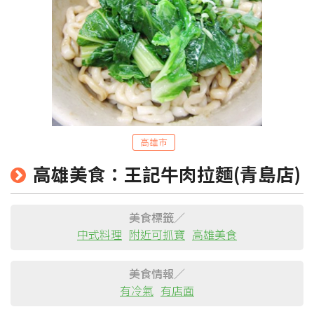
高雄市
粉絲團
Line@
IG
高雄美食：王記牛肉拉麵(青島店)
美食標籤／
中式料理
附近可抓寶
高雄美食
美食情報／
有冷氣
有店面