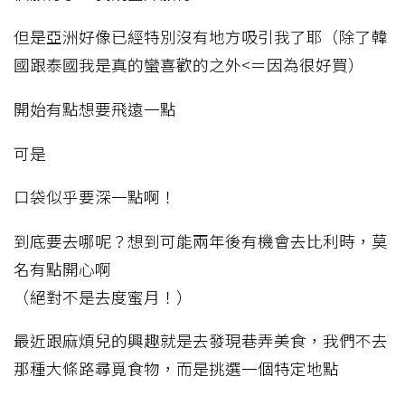
但是亞洲好像已經特別沒有地方吸引我了耶（除了韓
國跟泰國我是真的蠻喜歡的之外<＝因為很好買）
開始有點想要飛遠一點
可是
口袋似乎要深一點啊！
到底要去哪呢？想到可能兩年後有機會去比利時，莫
名有點開心啊
（絕對不是去度蜜月！）
最近跟麻煩兒的興趣就是去發現巷弄美食，我們不去
那種大條路尋覓食物，而是挑選一個特定地點