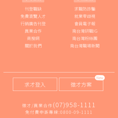
刊登職缺
求職防詐騙
免費瀏覽人才
就業零歧視
行銷廣告刊登
會員電子報
異業合作
南台灣研職IG
商搜網
南台灣粉絲團
關於我們
南台灣職場新聞
New
求才登入
徵才方案
(07)958-1111
徵才/異業合作
免付費申訴專線:0800-09-1111