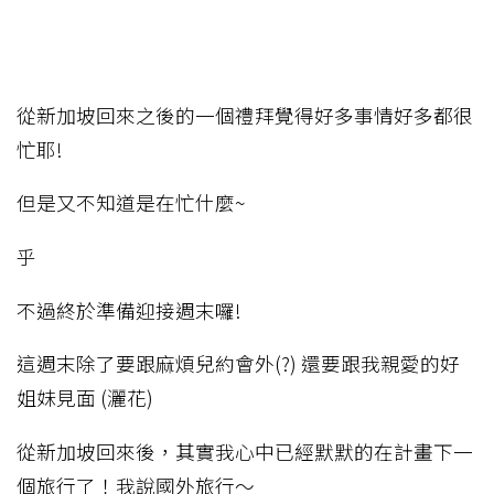
從新加坡回來之後的一個禮拜覺得好多事情好多都很
忙耶!
但是又不知道是在忙什麼~
乎
不過終於準備迎接週末囉!
這週末除了要跟麻煩兒約會外(?) 還要跟我親愛的好
姐妹見面 (灑花)
從新加坡回來後，其實我心中已經默默的在計畫下一
個旅行了！我說國外旅行～