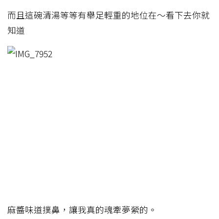
而且這碗清湯等等有舉足輕重的地位在～看下去你就
知道
麻醬味道撲鼻，讓我真的魂牽夢縈的。