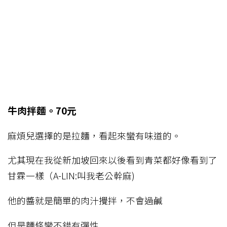
牛肉拌麵。70元
麻煩兒選擇的是拉麵，看起來蠻有味道的。
尤其現在我從新加坡回來以後看到青菜都好像看到了
甘霖一樣（A-LIN:叫我老公幹麻)
他的醬就是簡單的肉汁攪拌，不會過鹹
但是麵條蠻不錯有彈性