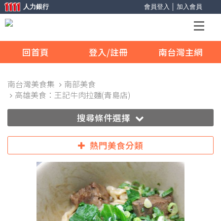
人力銀行
會員登入
│
加入會員
回首頁
登入/註冊
南台灣主網
南台灣美食集
南部美食
高雄美食：王記牛肉拉麵(青島店)
搜尋條件選擇
熱門美食分類