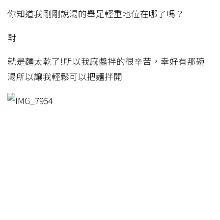
你知道我剛剛說湯的舉足輕重地位在哪了嗎？
對
就是麵太乾了!所以我麻醬拌的很辛苦，幸好有那碗
湯所以讓我輕鬆可以把麵拌開