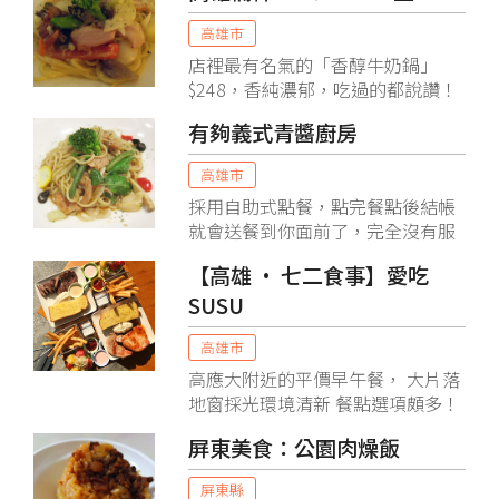
高雄市
店裡最有名氣的「香醇牛奶鍋」
$248，香純濃郁，吃過的都說讚！
有夠義式青醬廚房
高雄市
採用自助式點餐，點完餐點後結帳
就會送餐到你面前了，完全沒有服
務費，他們家的餐點我個人覺得種
【高雄 • 七二食事】愛吃
類算齊全，以義大利麵來說，普遍
SUSU
的紅醬、白醬都有，他們家特推的
就是青醬，以及老醋口味。
高雄市
高應大附近的平價早午餐， 大片落
地窗採光環境清新 餐點選項頗多！
還有漢堡、蛋餅、咖哩 義大利麵、
屏東美食：公園肉燥飯
燉飯、鍋燒系列 下次想嚐嚐他們的
清粥小菜九宮格啊
屏東縣