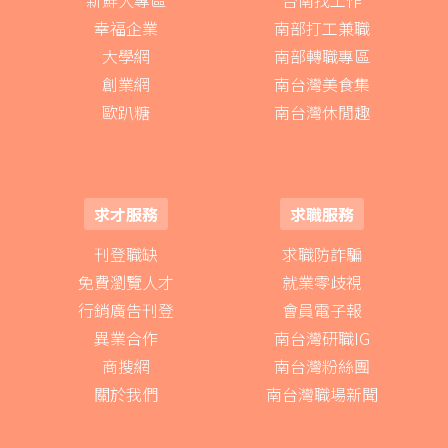
幸福企業
南部打工兼職
大學網
南部轉職專區
創業網
南台灣美食集
歐趴糖
南台灣休閒趣
求才服務
求職服務
刊登職缺
求職防詐騙
免費瀏覽人才
就業零歧視
行銷廣告刊登
會員電子報
異業合作
南台灣研職IG
商搜網
南台灣粉絲團
關於我們
南台灣職場新聞