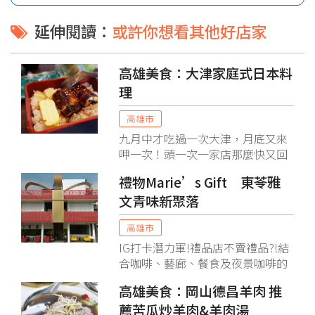
延伸閱讀：
或許你想看其他好店家
高雄美食：大津家庭式日本料
理
高雄市
九月中才吃過一次大津，月底又來
呷一次！頭一次一家店那麼快又回
來呷的，一切是為了陪看我PO的鰻
禮物Marie’s Gift 東苓雅
魚想來吃的人。已經是將近中午才
文青味新聚落
到這兒吃飯，人潮都已消去，可以
拍到單獨的作業區域！
高雄市
IG打卡潛力軍!禮品店不賣禮品?!結
合咖啡、藝廊、餐食及夜景咖啡的
複合式經營，成為東苓雅文化聚落
高雄美食：岡山德昌羊肉 推
新亮點!
薦苦瓜炒羊肉&羊肉湯