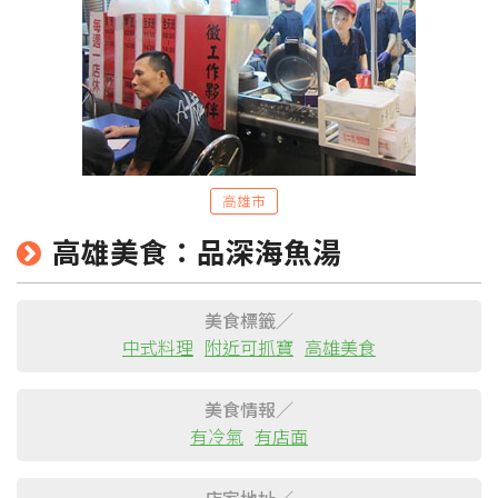
高雄市
高雄美食：品深海魚湯
粉絲團
Line@
IG
美食標籤／
中式料理
附近可抓寶
高雄美食
美食情報／
有冷氣
有店面