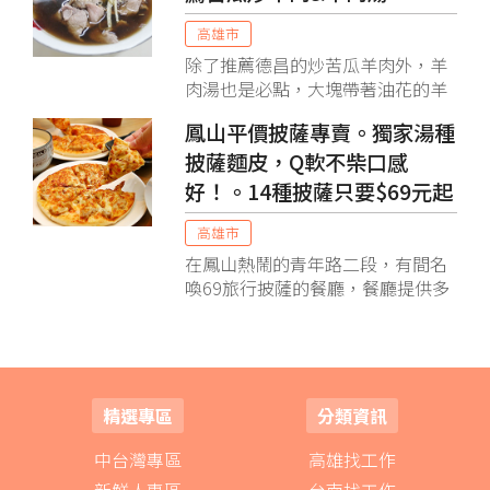
高雄市
除了推薦德昌的炒苦瓜羊肉外，羊
肉湯也是必點，大塊帶著油花的羊
肉，粉紅鮮嫩熱湯滾沖，本來以為
鳳山平價披薩專賣。獨家湯種
一碗才$60大概只是一般的清湯，
披薩麵皮，Q軟不柴口感
想不到是用中藥材熬煮的當歸湯
頭，非常好喝！！還可以加湯，羊
好！。14種披薩只要$69元起
肉好嫩我好喜歡～
高雄市
在鳳山熱鬧的青年路二段，有間名
喚69旅行披薩的餐廳，餐廳提供多
種披薩、焗烤、義大利麵，$69元
起就能享用！
精選專區
分類資訊
中台灣專區
高雄找工作
新鮮人專區
台南找工作