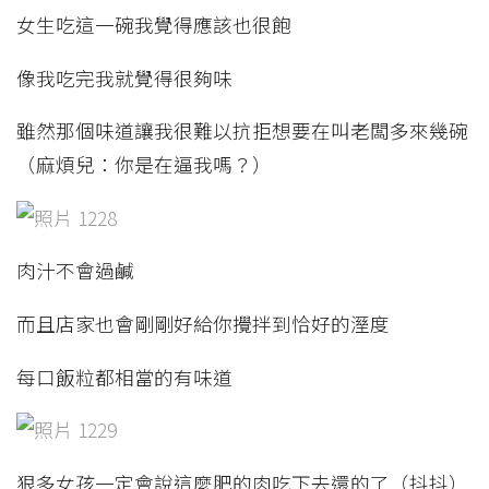
女生吃這一碗我覺得應該也很飽
像我吃完我就覺得很夠味
雖然那個味道讓我很難以抗拒想要在叫老闆多來幾碗
（麻煩兒：你是在逼我嗎？）
肉汁不會過鹹
而且店家也會剛剛好給你攪拌到恰好的溼度
每口飯粒都相當的有味道
狠多女孩一定會說這麼肥的肉吃下去還的了（抖抖）