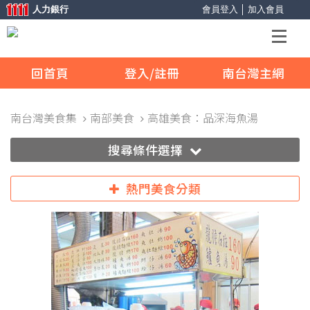
人力銀行
會員登入
│
加入會員
回首頁
登入/註冊
南台灣主網
南台灣美食集
南部美食
高雄美食：品深海魚湯
搜尋條件選擇
熱門美食分類