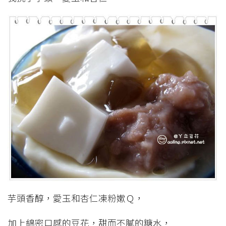
芋頭香醇，愛玉和杏仁凍粉嫰Ｑ，
加上綿密口感的豆花，甜而不膩的糖水，