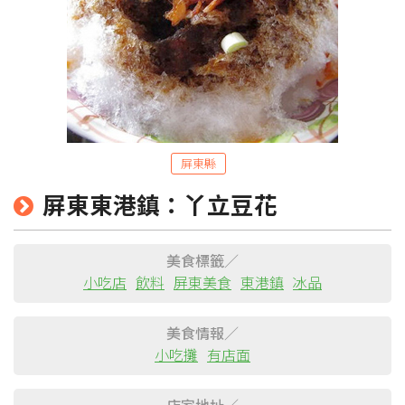
屏東縣
屏東東港鎮：丫立豆花
粉絲團
Line@
IG
美食標籤／
小吃店
飲料
屏東美食
東港鎮
冰品
美食情報／
小吃攤
有店面