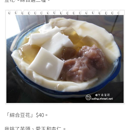
「綜合豆花」$40。
我挑了芋頭、愛玉和杏仁。