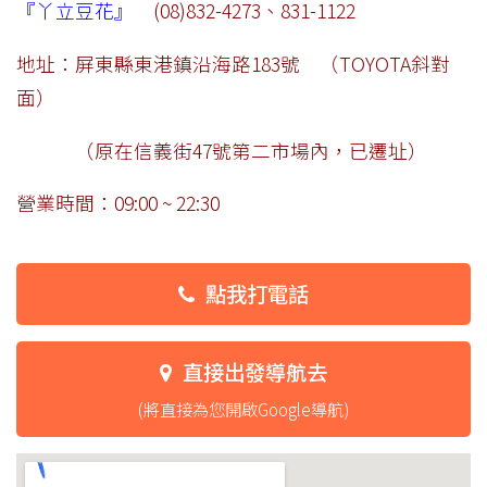
『丫立豆花』
(08)832-4273、831-1122
地址：屏東縣東港鎮沿海路183號 （TOYOTA斜對
面）
（原在信義街47號第二市場內，已遷址）
營業時間：09:00 ~ 22:30
點我打電話
直接出發導航去
(將直接為您開啟Google導航)