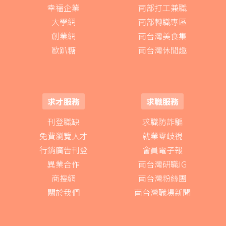
幸福企業
南部打工兼職
大學網
南部轉職專區
創業網
南台灣美食集
歐趴糖
南台灣休閒趣
求才服務
求職服務
刊登職缺
求職防詐騙
免費瀏覽人才
就業零歧視
行銷廣告刊登
會員電子報
異業合作
南台灣研職IG
商搜網
南台灣粉絲團
關於我們
南台灣職場新聞