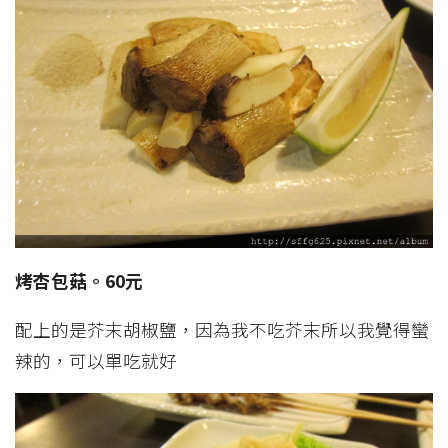
烤杏包菇。60元
配上的是芥末胡椒鹽，因為我不吃芥末所以我覺得蠻
辣的，可以單吃就好