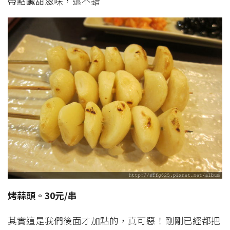
帶點鹹甜滋味，還不錯
烤蒜頭。30元/串
其實這是我們後面才加點的，真可惡！剛剛已經都把