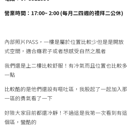
營業時間：17:00~ 2:00 (每月二四週的禮拜二公休)
內部照片PASS，一樓是屬於位置比較少但是是開放
式空間，適合癮君子或者想感受自然之風者
我們還是上二樓比較舒服！有冷氣而且位置也比較多
一點
比較酷的是他們還設有嘔吐區，我股起了一起加入那
一區的勇氣看了一下
好險大家目前都還冷靜！不過這是我第一次看到有這
個區，蠻酷的