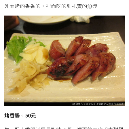
外面烤的香香的，裡面吃的到扎實的魚漿
烤香腸。50元