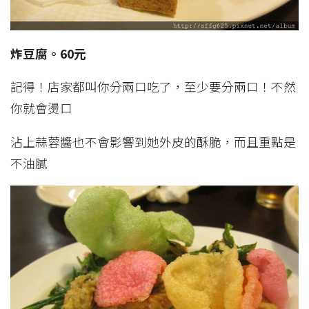
炸豆腐。60元
記得！店家都叫你分兩口吃了，至少要分兩口！不然
你就會燙口
沾上蒜蓉醬也不會影響到她外皮的酥脆，而且重點是
不油膩