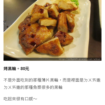
烤黑輪。80元
不是外面吃到的那種薄片黑輪，而是裡面是ㄉㄨㄞ邀
ㄉㄨㄞ邀的那種魚漿很多的黑輪
吃起來很有口感～