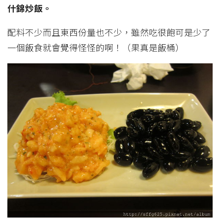
什錦炒飯。
配料不少而且東西份量也不少，雖然吃很飽可是少了
一個飯食就會覺得怪怪的啊！（果真是飯桶）