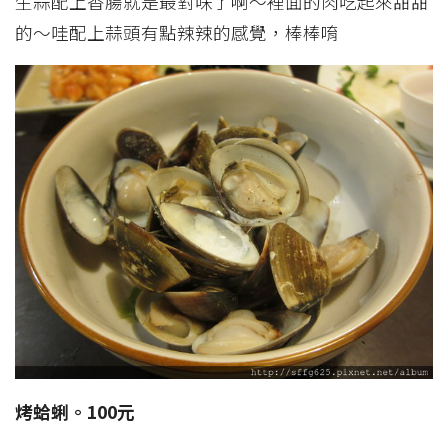
生蒜配上香腸就是最對味了啊～裡面的肉吃起來甜甜
的～哇配上蒜頭有點辣辣的感覺，棒棒唷
烤蛤蜊。100元