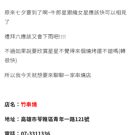
原來七夕要到了啊~牛郎星跟織女星應該快可以相見
了
禮拜六應該又會下雨吧!!!!
不過如果說要欣賞星星不覺得來個燒烤還不錯嗎(轉
很快)
所以我今天就想要來聊聊一家串燒店
店名：
竹串燒
地址：高雄市苓雅區青年一路121號
電話：07-3311336