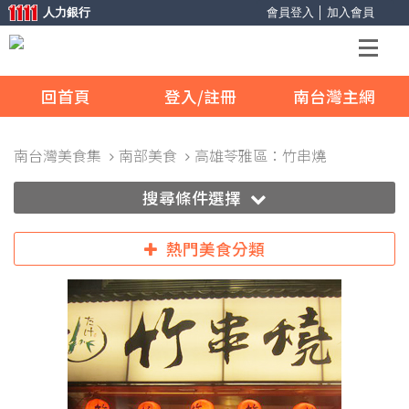
人力銀行
會員登入
│
加入會員
回首頁
登入/註冊
南台灣主網
南台灣美食集
南部美食
高雄苓雅區：竹串燒
搜尋條件選擇
熱門美食分類