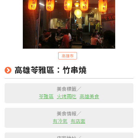
高雄市
高雄苓雅區：竹串燒
粉絲團
Line@
IG
美食標籤／
苓雅區
火烤兩吃
高雄美食
美食情報／
有冷氣
有店面