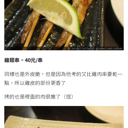
雞翅串。40元/串
同樣也是外皮脆，但是因為他考的又比雞肉串要乾一
點，所以雞皮的部份更香了
烤的也是裡面的肉很嫩了（捏）