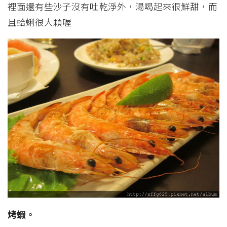
裡面還有些沙子沒有吐乾淨外，湯喝起來很鮮甜，而
且蛤蜊很大顆喔
烤蝦。