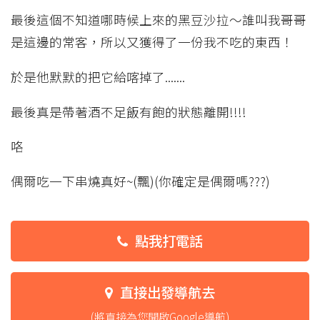
最後這個不知道哪時候上來的黑豆沙拉～誰叫我哥哥
是這邊的常客，所以又獲得了一份我不吃的東西！
於是他默默的把它給喀掉了.......
最後真是帶著酒不足飯有飽的狀態離開!!!!
咯
偶爾吃一下串燒真好~(飄)(你確定是偶爾嗎???)
點我打電話
直接出發導航去
(將直接為您開啟Google導航)