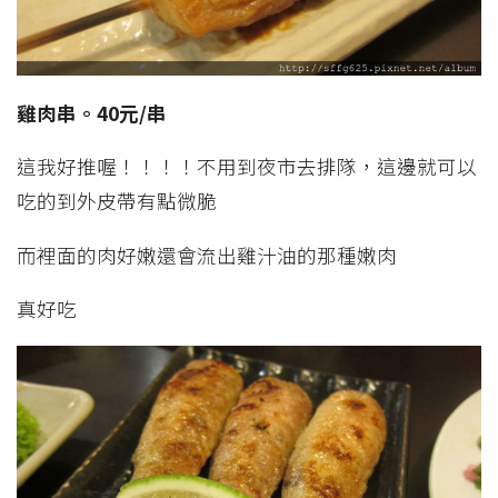
雞肉串。40元/串
這我好推喔！！！！不用到夜市去排隊，這邊就可以
吃的到外皮帶有點微脆
而裡面的肉好嫩還會流出雞汁油的那種嫩肉
真好吃