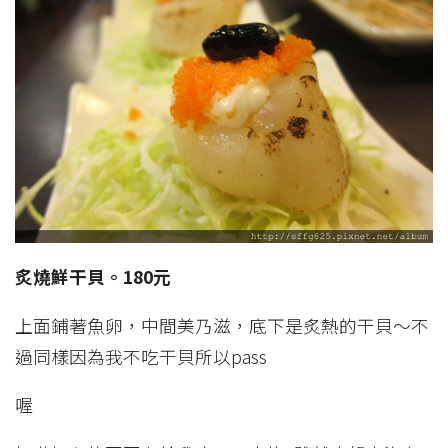
炙燒鮮干貝。180元
上面鋪著魚卵，中間美乃滋，底下是炙熱的干貝～不
過同樣因為我不吃干貝所以pass
喔