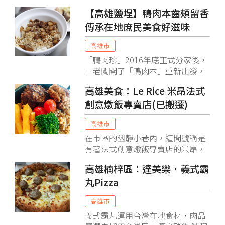
【高雄鹽埕】鴨肉本齒頰留香
傳承在地庶民美食好滋味
高雄市
「鴨肉珍」2016年底正式分家後，
二老闆開了「鴨肉本」重新出發，
傳承在地人懷念的古早味庶民美
高雄美食：Le Rice 米昂法式
食。
創意燉飯專賣店(已搬遷)
高雄市
在市區的幽靜小巷內，這間號稱是
有著法式創意燉飯專賣店的米昂，
是個個美食部落客力推的法式料理
高雄楠梓區：達美樂．義式霸
創意店，一入內迎接我們的服務人
丸Pizza
員很親切接待有著甜美的笑容，對
自家的餐點特色也都瞭若指掌；她
高雄市
們頭上戴著法蘭西斯帽，牛仔布工
作服很有法式田野風哩！
義式霸丸運用台灣在地食材，肉品