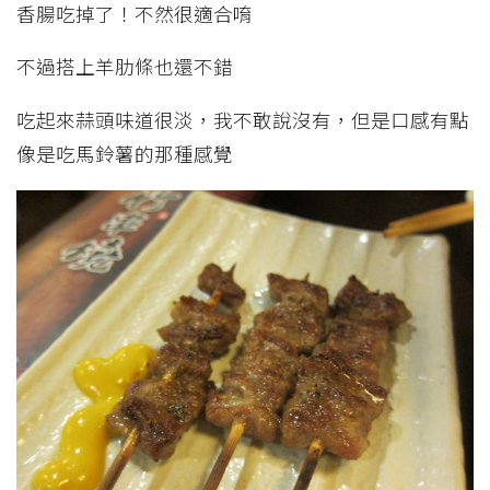
香腸吃掉了！不然很適合唷
不過搭上羊肋條也還不錯
吃起來蒜頭味道很淡，我不敢說沒有，但是口感有點
像是吃馬鈴薯的那種感覺