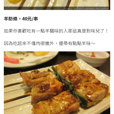
羊肋條。40元/串
如果你喜歡吃有一點羊騷味的人那這真是對味兒了！
因為吃起來不僅肉很嫩外，還帶有點點羊味～