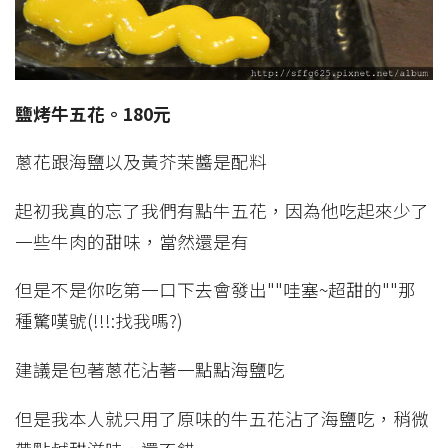
鹽烤牛五花。180元
蔥花跟海鹽以及黃芥茉醬是配料
起初我真的忘了我們有點牛五花，因為他吃起來少了
一些牛肉的甜味，當然還是有
但是不是你吃第一口下去會發出""哇塞~超甜的""那
種驚嘆號(!!!:找我嗎?)
建議是包著蔥花沾著一點點海鹽吃
但是我本人就只用了原味的牛五花沾了海鹽吃，稍微