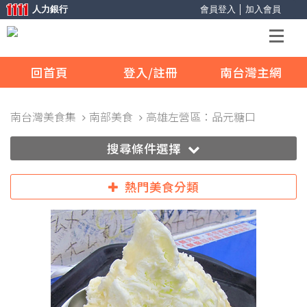
人力銀行
會員登入
│
加入會員
回首頁
登入/註冊
南台灣主網
南台灣美食集
南部美食
高雄左營區：品元糖口
搜尋條件選擇
熱門美食分類