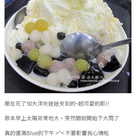
朋友花了50大洋夾娃娃夾到的~超可愛的耶!!
原本早上太陽非常地大，突然間就開始下大雨了
真的還滿Blue的下午 >"< 不要影響我心情啦