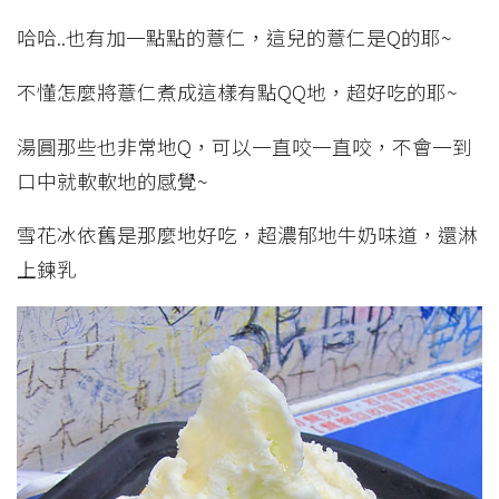
哈哈..也有加一點點的薏仁，這兒的薏仁是Q的耶~
不懂怎麼將薏仁煮成這樣有點QQ地，超好吃的耶~
湯圓那些也非常地Q，可以一直咬一直咬，不會一到
口中就軟軟地的感覺~
雪花冰依舊是那麼地好吃，超濃郁地牛奶味道，還淋
上鍊乳