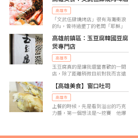
點心及輕食系列。
高雄市
「文武伍肆燒烤店」很有海灘衝浪
的fu，曾待過墾丁的老闆「耶穌」
把熱帶南島風情搬到高雄，店裡賣
高雄前鎮區：玉豆腐韓國豆腐
的燒烤，除了鹽，幾乎不用其他調
煲專門店
味，加上是以木炭燒烤，顯得原始
又豪邁。文武伍肆的燒烤跟一般燒
高雄市
烤店很不一樣，既非台式燒烤，也
不是日式燒烤，而是著重食材原汁
玉豆腐真的是讓我還蠻喜歡的一間
原味的海鮮鹽烤，也因為如此，食
店，除了距離稍微目前對我而言遠
材的鮮度更加重要...
了點！ 我們五個人吃完一個人好像
【高雄美食】窗口吐司
也沒有超過350元 大家都一直哀號
吃好飽
高雄市
上餐的時候，先是看到溢出的巧克
力醬，第一個想法是～挖賽 他爆
漿到連熱壓都沒有辦法困住
他！！！大佬～這真是太厲害啦