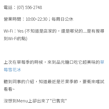
電話：(07) 556-2748
營業時間：10:00~22:30；每周日公休
Wi-Fi：Yes (不知道是店家的，還是哪兒的....是有搜尋
到Wi-Fi的點)
上次在草莓季的時候，來到品元糖口吃它超美味的
草
莓雪花冰
聽到同事的介紹，知道最近是芒果季節，要衝來嚐試
看看~
沒想到Menu上卻出來了"已售完"