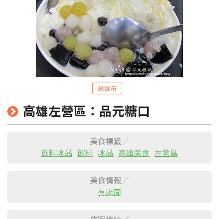
高雄市
高雄左營區：品元糖口
粉絲團
Line@
IG
美食標籤／
飲料冰品
飲料
冰品
高雄美食
左營區
美食情報／
有店面