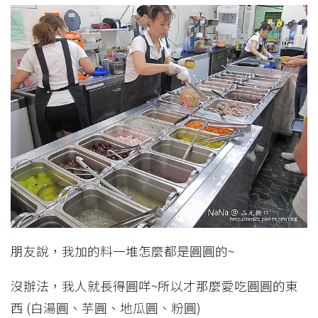
朋友說，我加的料一堆怎麼都是圓圓的~
沒辦法，我人就長得圓咩~所以才那麼愛吃圓圓的東
西 (白湯圓、芋圓、地瓜圓、粉圓)