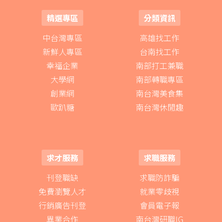
精選專區
分類資訊
中台灣專區
高雄找工作
新鮮人專區
台南找工作
幸福企業
南部打工兼職
大學網
南部轉職專區
創業網
南台灣美食集
歐趴糖
南台灣休閒趣
求才服務
求職服務
刊登職缺
求職防詐騙
免費瀏覽人才
就業零歧視
行銷廣告刊登
會員電子報
異業合作
南台灣研職IG