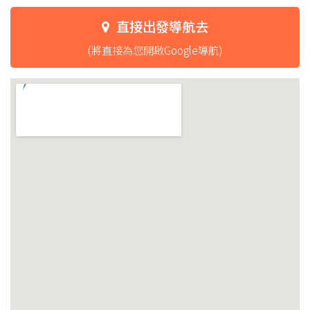
直接出發導航去
(將直接為您開啟Google導航)