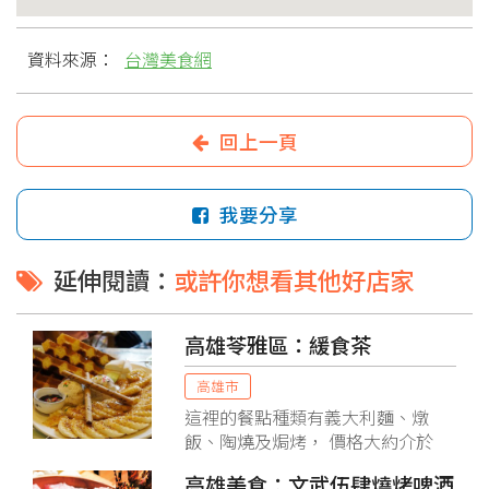
資料來源：
台灣美食網
回上一頁
我要分享
延伸閱讀：
或許你想看其他好店家
高雄苓雅區：緩食茶
高雄市
這裡的餐點種類有義大利麵、燉
飯、陶燒及焗烤， 價格大約介於
180~260之間。 另外也有下午茶、
高雄美食：文武伍肆燒烤啤酒
晚茶部份， 有鬆餅、沙拉、薄餅、