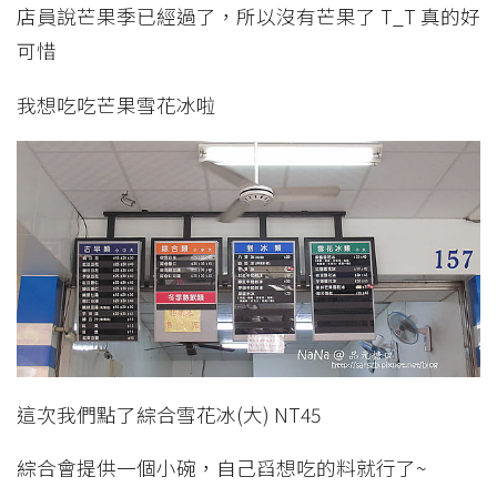
店員說芒果季已經過了，所以沒有芒果了 T_T 真的好
可惜
我想吃吃芒果雪花冰啦
這次我們點了綜合雪花冰(大) NT45
綜合會提供一個小碗，自己舀想吃的料就行了~