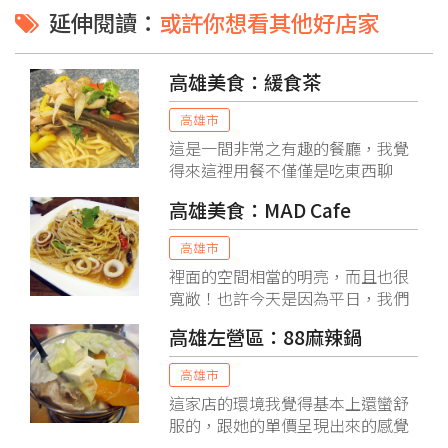
延伸閱讀：
或許你想看其他好店家
高雄美食：緩食茶
高雄市
這是一間非常之有趣的餐廳，我覺
得來這裡用餐不僅僅是吃東西聊
天，更是在裡面探究許多小寶藏驚
高雄美食：MAD Cafe
奇的地方，先別說什麼，光是他的
名字就令人玩味，如果就字面上讓
高雄市
我來解釋，我會想把他解釋為""慢
裡面的空間相當的明亮，而且也很
慢吃。慢慢呵。放慢你人生的腳
寬敞！也許今天是因為平日，我們
步""
又比較早來，所以我才有機會可以
高雄左營區：88麻辣鍋
拍到裡面比較寬敞的感覺。不然我
不騙你，不一下子功夫裡面又都是
高雄市
滿滿人群了。尤其他們這裡環境又
這家店的環境我覺得基本上還蠻舒
不錯，讓我這種大屁股的人一坐也
服的，跟她的單價呈現出來的感覺
就坐好久！
有差耶！我一開始還以為可能是一