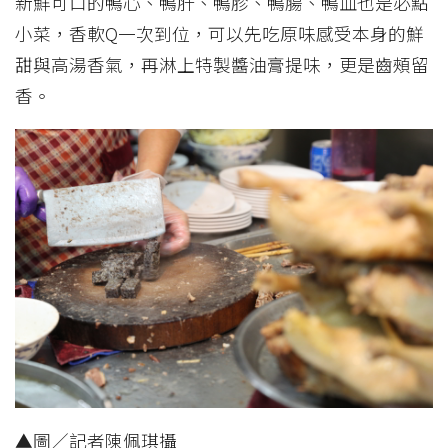
新鮮可口的鴨心、鴨肝、鴨胗、鴨腸、鴨血也是必點
小菜，香軟Q一次到位，可以先吃原味感受本身的鮮
甜與高湯香氣，再淋上特製醬油膏提味，更是齒頰留
香。
▲圖／記者陳佩琪攝