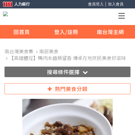
人力銀行
會員登入
│
加入會員
回首頁
登入/註冊
南台灣主網
南台灣美食集
南部美食
【高雄鹽埕】鴨肉本齒頰留香 傳承在地庶民美食好滋味
搜尋條件選擇
熱門美食分類