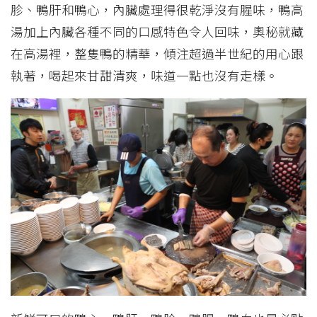
胗、鴨肝和鴨心，內臟處理得很乾淨沒有腥味，鴨高
湯加上內臟各種不同的口感特色令人回味，奧秘就藏
在高湯裡，整隻鴨的精華，傾注超過半世紀的用心跟
執著，喝起來甘甜清爽，味道一點也沒有走樣。