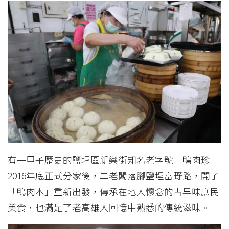
有一甲子歷史的鹽埕區新樂街知名老字號「鴨肉珍」
2016年底正式分家後，二老闆落腳鹽埕富野路，開了
「鴨肉本」重新出發，傳承在地人懷念的古早味庶民
美食，也滿足了老高雄人回憶中熟悉的傳統滋味。