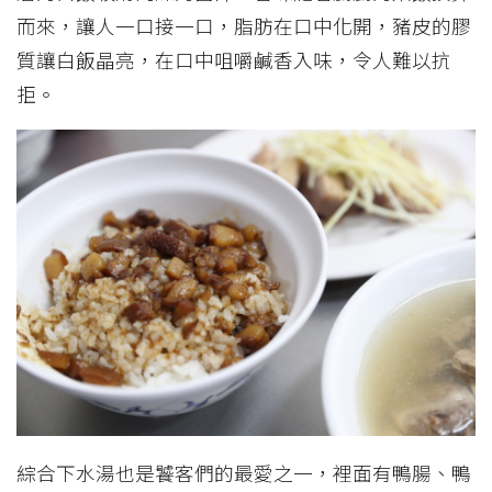
而來，讓人一口接一口，脂肪在口中化開，豬皮的膠
質讓白飯晶亮，在口中咀嚼鹹香入味，令人難以抗
拒。
綜合下水湯也是饕客們的最愛之一，裡面有鴨腸、鴨