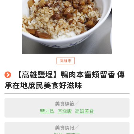
高雄市
粉絲團
Line@
IG
【高雄鹽埕】鴨肉本齒頰留香 傳
承在地庶民美食好滋味
美食標籤／
鹽埕區
肉燥飯
高雄美食
美食情報／