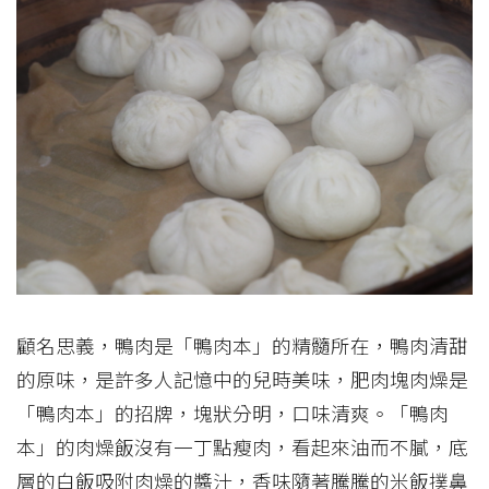
顧名思義，鴨肉是「鴨肉本」的精髓所在，鴨肉清甜
的原味，是許多人記憶中的兒時美味，肥肉塊肉燥是
「鴨肉本」的招牌，塊狀分明，口味清爽。「鴨肉
本」的肉燥飯沒有一丁點瘦肉，看起來油而不膩，底
層的白飯吸附肉燥的醬汁，香味隨著騰騰的米飯撲鼻