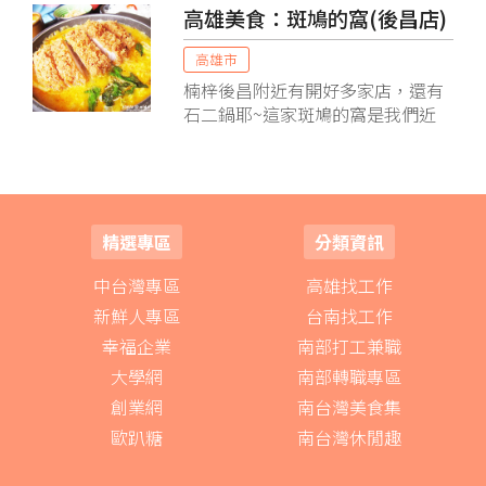
高雄美食：斑鳩的窩(後昌店)
般的小火鍋那種坐在矮桌子吃的感
覺！ 整體來說算乾淨而且有冷氣很
高雄市
舒適。 他們家叫88不是沒有道理，
楠梓後昌附近有開好多家店，還有
除了地址是88號以外呢，他的基本
石二鍋耶~這家斑鳩的窩是我們近
鍋的單價也是以88元為主。
期比較常來聚餐的地方~ 很近又能
訂位~~店門外有展示每個套餐的餐
點樣子，方便客戶先選擇自己想要
的餐點！
精選專區
分類資訊
中台灣專區
高雄找工作
新鮮人專區
台南找工作
幸福企業
南部打工兼職
大學網
南部轉職專區
創業網
南台灣美食集
歐趴糖
南台灣休閒趣