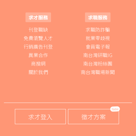
求才服務
求職服務
刊登職缺
求職防詐騙
免費瀏覽人才
就業零歧視
行銷廣告刊登
會員電子報
異業合作
南台灣研職IG
商搜網
南台灣粉絲團
關於我們
南台灣職場新聞
New
求才登入
徵才方案