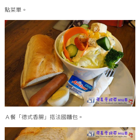
點菜單。
Ａ餐「德式香腸」搭法國麵包。