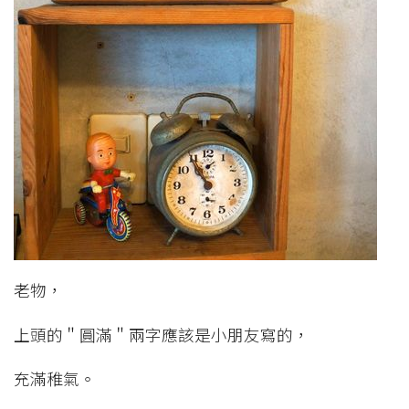
老物，
上頭的＂圓滿＂兩字應該是小朋友寫的，
充滿稚氣。