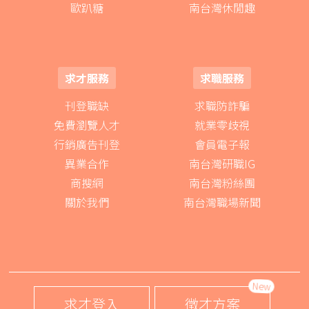
歐趴糖
南台灣休閒趣
求才服務
求職服務
刊登職缺
求職防詐騙
免費瀏覽人才
就業零歧視
行銷廣告刊登
會員電子報
異業合作
南台灣研職IG
商搜網
南台灣粉絲團
關於我們
南台灣職場新聞
New
求才登入
徵才方案