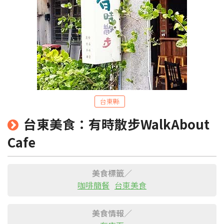
台東縣
粉絲團
Line@
IG
台東美食：有時散步WalkAbout
Cafe
美食標籤／
咖啡簡餐
台東美食
美食情報／