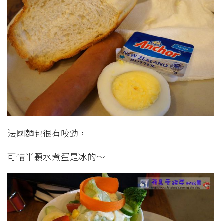
法國麵包很有咬勁，
可惜半顆水煮蛋是冰的～