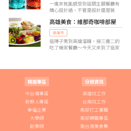
一進來就能感受到這間主題餐廳有
人都會直接買咖啡原豆帶回家自己
精心設計過，不管是設計還是裝
磨...
飾， 都能感受到細心與愛心，看著
高雄美食：維那奇咖啡部屋
周圍的擺設與透明玻璃溫暖陽光的
照射， 整個就真的感覺到我回到家
高雄市
了
這陣子常到高雄溜躂，接三連二的
吃了幾家餐廳～今天又來到了這家
安靜滴藏匿在小巷裡的「維那奇」;
「維那奇」是一家從早餐營業到晚
上的咖啡館，menu會隨著用餐時
段的不同，而有所不一...
精選專區
分類資訊
中台灣專區
高雄找工作
新鮮人專區
台南找工作
幸福企業
南部打工兼職
大學網
南部轉職專區
創業網
南台灣美食集