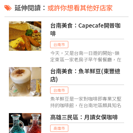
延伸閱讀：
或許你想看其他好店家
台南美食：Capecafe開普咖
啡
台南市
今天，又是台南一日遊的開始~鎖
定東區一家老房子早午餐餐廳，在
營業時間前到，心想，可以插頭香
台南美食：魚羊鮮豆(東豐總
了！結果，等啊等，怎麼時間都過
店)
了，門還是沒開～打了電話去詢
問，才知道今天因故食材未備妥，
台南市
會晚一點營業。丫勒！不想影響到
後面的行程，也沒有備案，只好拿
魚羊鮮豆是一家對咖啡即專業又堅
出手機拜一下google大師！就醬，
持的咖啡館，在台南地區頗具知名
來到了「開普咖啡」。
度，店裡空間不大，卻擺滿各式各
高雄三民區：月讀女僕咖啡
樣的咖啡豆和相關裝飾，店內推薦
的是魚羊鮮豆咖啡和冰淇淋咖啡這
高雄市
兩項人氣商品，而來到這裡都內行