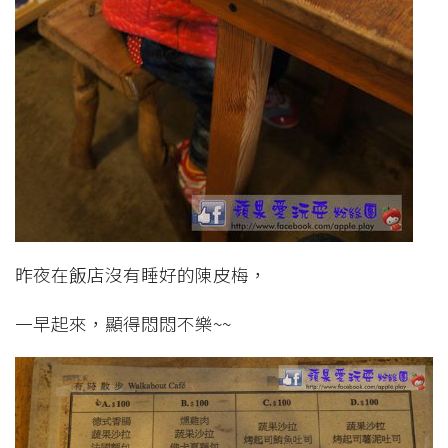
昨夜在飯店沒有睡好的陳皮梅，
一早起來，顯得悶悶不樂~~