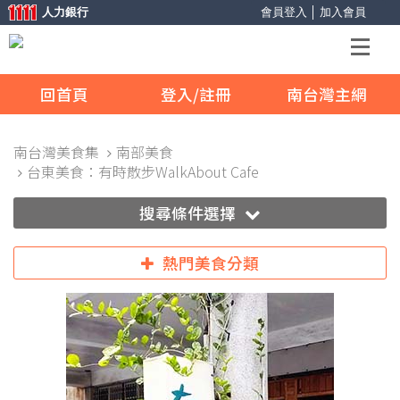
人力銀行
會員登入
│
加入會員
回首頁
登入/註冊
南台灣主網
南台灣美食集
南部美食
台東美食：有時散步WalkAbout Cafe
搜尋條件選擇
熱門美食分類