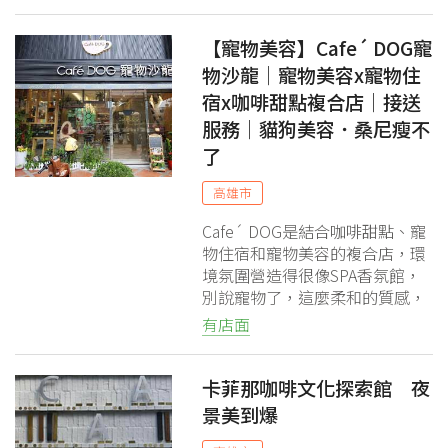
治與戚風蛋糕常常三四點就銷售
一空...
【寵物美容】Cafe´ DOG寵
物沙龍│寵物美容x寵物住
宿x咖啡甜點複合店│接送
服務│貓狗美容．桑尼瘦不
了
高雄市
Cafe´ DOG是結合咖啡甜點、寵
物住宿和寵物美容的複合店，環
境氛圍營造得很像SPA香氛館，
別說寵物了，這麼柔和的質感，
桑尼都想請美容師幫忙掏耳朵
有店面
了！
卡菲那咖啡文化探索館 夜
景美到爆