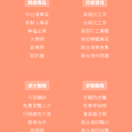
精選專區
分類資訊
中台灣專區
高雄找工作
新鮮人專區
台南找工作
幸福企業
南部打工兼職
大學網
南部轉職專區
創業網
南台灣美食集
歐趴糖
南台灣休閒趣
求才服務
求職服務
刊登職缺
求職防詐騙
免費瀏覽人才
就業零歧視
行銷廣告刊登
會員電子報
異業合作
南台灣研職IG
商搜網
南台灣粉絲團