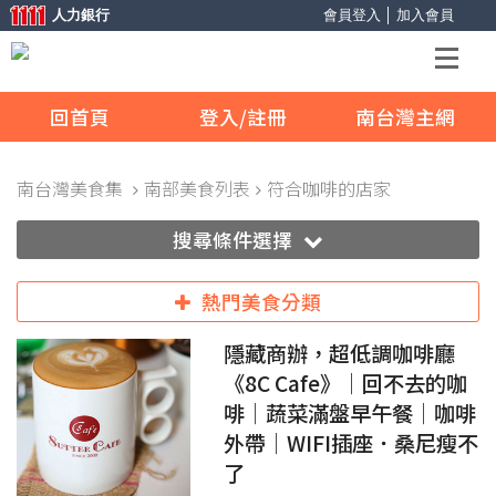
人力銀行
會員登入
│
加入會員
回首頁
登入/註冊
南台灣主網
南台灣美食集
南部美食列表
符合咖啡的店家
搜尋條件選擇
熱門美食分類
隱藏商辦，超低調咖啡廳
《8C Cafe》│回不去的咖
啡│蔬菜滿盤早午餐│咖啡
外帶│WIFI插座．桑尼瘦不
了