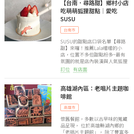
【台南．尋路甜】鄉村小店
吃萌萌狐狸甜點｜愛吃
SUSU
台南市
SUSU的甜點店口袋名單【尋路
甜】來囉！推薦Lala嚐嚐的小
店，位置不多但甜點粉多~最有
氛圍的就是店內裝潢與人氣狐狸
系甜點，好看的哪捨得吃啊
訂位
有店面
高雄湖內區：老唱片主題咖
啡館
高雄市
懷舊餐館，多數以古早味的蒐藏
品呈現， 位於高雄縣湖內鄉的
「老唱片主題館」， 除了豐富多