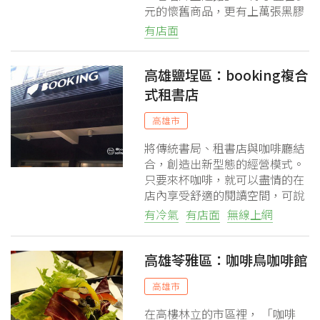
元的懷舊商品，更有上萬張黑膠
老唱片。
有店面
高雄鹽埕區：booking複合
式租書店
高雄市
將傳統書局、租書店與咖啡廳結
合，創造出新型態的經營模式。
只要來杯咖啡，就可以盡情的在
店內享受舒適的閱讀空間，可說
是消磨時光的好所在。
有冷氣
有店面
無線上網
高雄苓雅區：咖啡鳥咖啡館
高雄市
在高樓林立的市區裡， 「咖啡