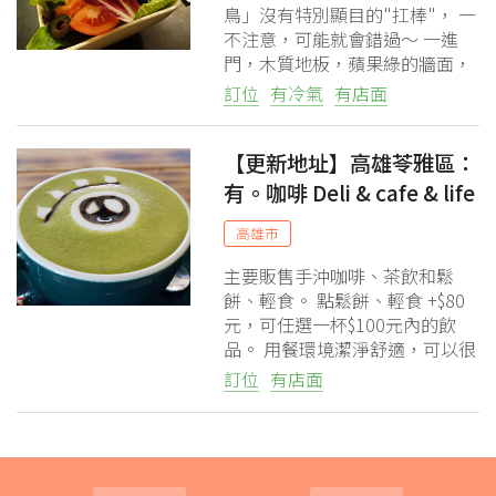
鳥」沒有特別顯目的"扛棒"， 一
不注意，可能就會錯過～ 一進
門，木質地板，蘋果綠的牆面，
搭上昏黃的燈光， 感覺挺舒適
訂位
有冷氣
有店面
的。
【更新地址】高雄苓雅區：
有。咖啡 Deli & cafe & life
高雄市
主要販售手沖咖啡、茶飲和鬆
餅、輕食。 點鬆餅、輕食 +$80
元，可任選一杯$100元內的飲
品。 用餐環境潔淨舒適，可以很
輕鬆、自在，不受任何干擾， 服
訂位
有店面
務人員也粉親切～這樣的午茶時
刻，很享受！