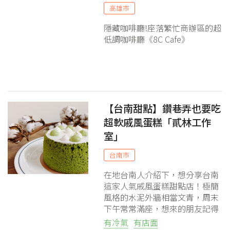
高雄市
隱藏咖啡廳!座落繁忙商辦區的超
低調咖啡廳《8C Cafe》
【台南甜點】鑽巷弄也要吃
粉絲團
Line@
IG
超軟戚風蛋糕「貳林工作
室」
台南市
在地台南人介紹下，想分享台南
這家人氣戚風蛋糕甜點店！極簡
風格的水泥外牆相當文青，周末
下午常常滿座，想來的朋友記得
追一下開店時間~ 超燒火的三明
有冷氣
有店面