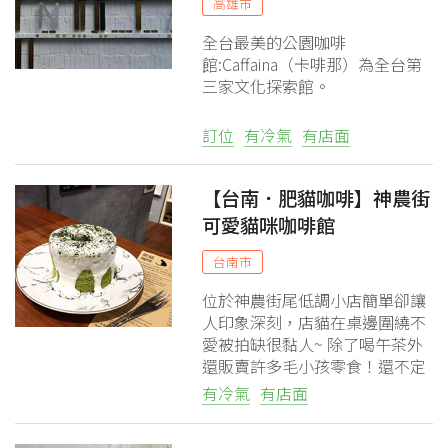
高雄市
全台最美的公園咖啡
館:Caffaina（卡啡那）為全台第
三家文化探索館。
訂位
有冷氣
有店面
【台南．肥貓咖啡】神農街
可愛貓咪咖啡館
台南市
位於神農街尾低調小店簡單卻讓
人印象深刻，店貓在桌邊圍繞不
愛被拍缺很黏人~ 除了喝午茶外
還販賣許多毛小孩零食！還不定
期推出限量現做甜點~
有冷氣
有店面