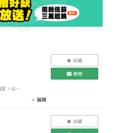
使用方式 2、學
 4. 凡正
的話，則夫
––––––-
迎更生人、二度
收藏
應徵
特定。以下
展開
）來追蹤對
網絡使用行
收藏
提交： 在