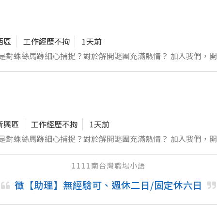
挖掘無限可能！立即投遞履歷，期待您的加入！ 聯絡人:李主任 賴:a5538799
西區
工作經歷不拘
1天前
你總是對蛛絲馬跡細心捕捉？對於解開謎團充滿熱情？ 加入我們，
1. 運用敏銳雙眼進行信用風險評估，辨別真偽 2. 靈活掌握調查
打造精準報告 4. 確保一切操作在法律框架內進行，堅守職業倫理 5
要你的冷靜與細心！ 一起為未知尋求答案，用專業和熱情締造真相
99
新興區
工作經歷不拘
1天前
你總是對蛛絲馬跡細心捕捉？對於解開謎團充滿熱情？ 加入我們，
1. 運用敏銳雙眼進行信用風險評估，辨別真偽 2. 靈活掌握調查
打造精準報告 4. 確保一切操作在法律框架內進行，堅守職業倫理 5
1111南台灣職場小語
要你的冷靜與細心！ 一起為未知尋求答案，用專業和熱情締造真相
徵【助理】無經驗可、週休二日/固定休六日
99