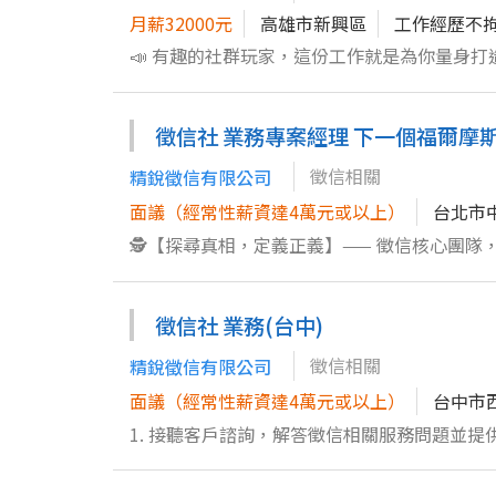
讓每個場景成為經典！ 聯絡人 李主任 賴a55387
月薪32000元
高雄市新興區
工作經歷不
📣 有趣的社群玩家，這份工作就是為你量身打造！ 手指動一動，文字敲幾行，讓你的創意在社群裡大放異彩！
入我們，把無聊變有趣，讓每個貼文都成為話題！ ✍️ 你的每日挑戰包括： 1. 策劃有趣內容，讓每篇貼文都能抓住
運用社群平台技巧，讓品牌在各大平台呼風喚雨 3. 分析數據，不斷優化內容表現，創造精準推送 4. 與客戶及粉絲互
徵信社 業務專案經理 下一個福爾摩
維持高人氣的社群氛圍 5. 協助品牌維護，讓每一步都走得穩健又吸睛 🚀 點燃你的創意火花，帶著你的徵信知識加入我們
吧！ 只要你能貢獻創意思維、敏銳觀察力與獨立完成任務的毅力， 這裡就是成長中的社群舞台，快來一起大展拳腳！ 聯
徵信相關
精銳徵信有限公司
絡人 李主任 賴:a5538799
面議（經常性薪資達4萬元或以上）
台北市
🕵️【探尋真相，定義正義】—— 徵信核心團隊，熱烈招募中！ 在這個世界上，許多故事的
的工作，就是成為撕開迷霧的雙手。如果你具
迎加入我們的行列。 一、 工作內容及必要條件 作為徵信團隊的核心成員，你將深入參與多元化的案件調查（包含商業
徵信社 業務(台中)
用調查、市場機制維護、行蹤與背景瞭解、以及各類權益爭取之搜證）。 工作
具、實地訪查與大數據分析，釐清錯綜複雜的人際與商業關係。 動態跟監與現場應變： 
徵信相關
精銳徵信有限公司
在突發狀況下保持冷靜、即時調整策略。 證據保全與報告撰寫： 以嚴謹、合法的手段進行影音搜證，並將碎片化的線索整
面議（經常性薪資達4萬元或以上）
台中市
理成具備法律效益的關鍵報告。 必要條件： 極高的職業操守： 嚴格遵守保密協議，無條件保障客戶權益與隱私。 優秀的
1. 接聽客戶諮詢，解答徵信相關服務問題並提供專業建議 2. 負責案件初步資料整理與追蹤，確保案件
抗壓與專注力： 能適應彈性工時與高壓環境，保持高度專注。 出色的環境適應與溝通力：
悉合約條款，擅長合約議價與談判，促成客戶合作意向 4. 熟練使用辦公軟體進行文書處理及報表撰寫
迅速融入不同環境
歸檔 5. 執行專案規劃與管理，協調內外部資源以完成調查需求 6. 敏銳的觀察與分析能力，負責調查案件的問題排解及資