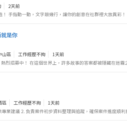
99
拘
2天前
 現在就加
目光 2.
動，
斯就是你
中山區
工作經歷不拘
1天前
答案都被隱藏在迷霧之中。我們
備敏銳的洞察力、超乎常人的耐性，並且渴望一份絕不流於平庸
信
內容： 深度情報搜集與分析： 透過數位工
執行高難度的跟蹤與定點守候，並
西區
工作經歷不拘
1天前
進度順利推展 3. 熟
 具備良好的社交應變能力，能
，進一步整理報告並
並有效溝通。 （加分項：具備汽機車駕照、熟練操作攝影器材，或具備法律、心理學背景