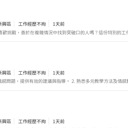
新興區
工作經歷不拘
1天前
況，解鎖可能影
和證據整理成條理清晰的成
新興區
工作經歷不拘
1天前
開感情謎
議與指導。 2. 熟悉多元教學方法及情感教育技巧，
和你碰撞出更多智慧火花！ 聯絡人: 李主任 賴a5538799
律知識，確保專業高效地提
品質，期待您的加入！ 聯絡人:李主任 賴a5538799
新興區
工作經歷不拘
1天前