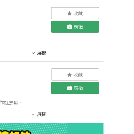
eek、
收藏
應徵
展開
收藏
應徵
作就是每天
展開
迎您