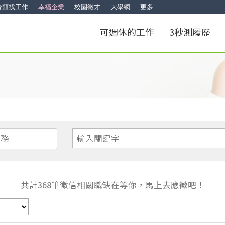
分類找工作
幸福企業
校園徵才
大學網
更多
可週休的工作
3秒測履歷
共計
368
筆徵信相關職缺在等你，馬上去應徵吧！