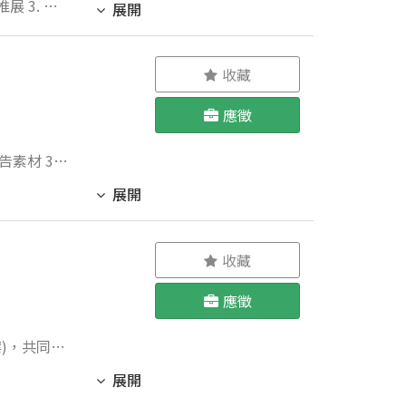
展開
收藏
應徵
告素材 3協
風格） 6
展開
Cut、
7有責任感、
收藏
應徵
案)，共同完
展開