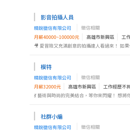
影音拍攝人員
徵信相關
精銳徵信有限公司
月薪40000~100000元
高雄市新興區
工
🎥 愛冒險又充滿創意的拍攝達人看過來！ 如果你熱愛用鏡頭講故事，熱血沸騰於捕捉精彩瞬間，這裡就是你的表演舞台！
🎬 你將會： 1. 操控鏡頭，進行各類動態與靜態攝影，包括
言，創造讓人無法移開視線的畫面 3. 設定場景、精準構圖，以把影像美感發揮到極致 4. 掌握設備操作，包含空拍機、三
模特
軸穩定器以及其他攝影器材，確保最佳效果 5. 協助影片企劃，從分鏡腳本到畫面營造，完美呈現每個故事細節 6. 處理後
製工作，包括調光修片、影片剪輯與影像調整，讓成品更加一氣呵成 🎥 不怕挑戰
徵信相關
精銳徵信有限公司
讓我們一起用影像展現無限可能，成為影像界的傳奇！
月薪32000元
高雄市新興區
工作經歷不
💃 藝術與時尚的完美結合，等你來閃耀！ 想
會： 1. 展示不同服裝的風格與特色，成為時尚的
拍攝模式，包括平面、動態、直播和短影音 4.
社群小編
動的表情，讓每個拍攝瞬間熠熠生輝 6. 與攝
新篇章！ 如果你對時尚和造型充滿熱情，擁有超群的審
徵信相關
精銳徵信有限公司