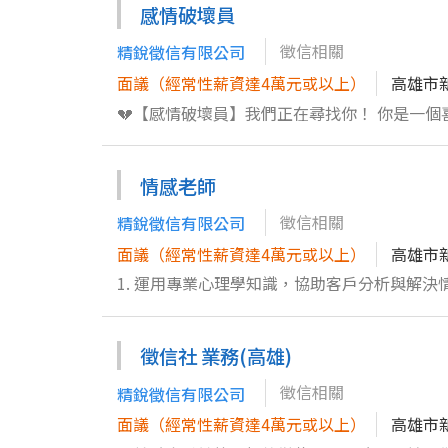
感情破壞員
徵信相關
精銳徵信有限公司
面議（經常性薪資達4萬元或以上）
高雄市
💔【感情破壞員】我們正在尋找你！ 你是一個喜歡挑戰，善於在複雜情況中找到突破口的人嗎？這份特別的工作適合熱衷
於分析、決策和解決問題的你！ 🌟 你將加入的團隊，主要負責以下任務： 1. 深入進行感情狀態及背景調查，掌握調查與
資訊搜集技巧，保證每一份資料的真實性與可靠性。 2. 運用精準的財務分析技能，檢視目標人物的財務狀
情感老師
響感情的風險因素。 3. 憑藉過硬的信用風險評估能力，洞察感情狀況中的細微風險，協助客戶明智決策。 4. 通曉相關法
律法規，確保調查和執行全程合法、合規，遠離法律紛爭。 5. 擅長編撰綜合報告，將調查結果
徵信相關
精銳徵信有限公司
果呈現。 6. 熟練操作辦公軟體與數據庫，管理、保護客戶資訊，做到滴水不漏。 7. 穩健地面對壓力與應對複雜局面，始
面議（經常性薪資達4萬元或以上）
高雄市
終保持職業道德，確保滿足高標準的機密性要求。 ⚡ 愛用腦力，面對挑戰卻從不退縮？加入我們，一起為客戶解
1. 運用專業心理學知識，協助客戶分析與解決情感問題，提供有效的建
團吧！將你的專業及能力發揮到淋漓盡致，我們期待
設計與開發針對性課程以提升客戶情感智商。 3. 能夠使用各種教學工具（如多媒體簡報、教具）進行高效教學，確保課程
理解與實踐。 4. 執行個案情感工作坊及團體課程活動，培養客戶有效的溝通技巧與人際互動能力。 5. 評估學習者需求與
徵信社 業務(高雄)
改善建議，定期檢視情感教育課程的實施效果並進行優化。 6. 熟悉徵信行業基本背景及相關法
供教育服務。 7. 發展情感與教育策略規劃，並實際運用於長期課程方案的設計與調整。 歡迎加入我們，將您的教育熱忱
徵信相關
精銳徵信有限公司
與專業技能融入我們的團隊，共同提升情感教育服務
面議（經常性薪資達4萬元或以上）
高雄市