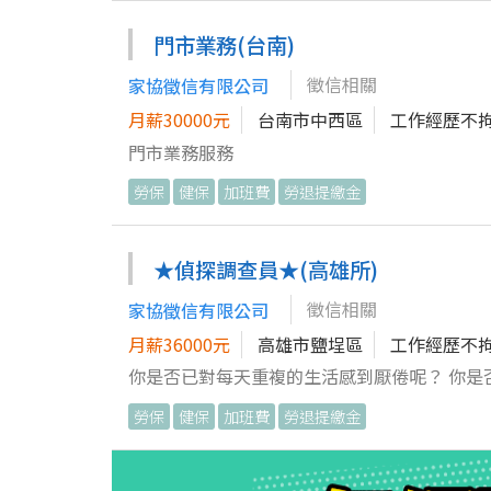
/ ThinkPHP的MVC架構 / MySQL資料庫操作 加分項目： 1. 公司伺服器主機是 Linux 系統，會一些基礎的Linux環境操作
2. 除了ThinkPHP框架外，會使用其他框架 3. 
門市業務(台南)
Gemini 擅長工具 Visual Studio Code
徵信相關
家協徵信有限公司
月薪30000元
台南市中西區
工作經歷不
門市業務服務
勞保
健保
加班費
勞退提繳金
★偵探調查員★(高雄所)
徵信相關
家協徵信有限公司
月薪36000元
高雄市鹽埕區
工作經歷不
你是否已對每天重複的生活感到厭倦呢？ 你是
一成不變很無聊、很沒有挑戰性嗎？ ~~現在你有新的選擇了~~ 你想要像007一樣使用各種專業器材嗎？ 你想要上班像電
勞保
健保
加班費
勞退提繳金
影玩命關頭裡一樣緊張刺激嗎？ 你想要工作內容像不可能的任務般
興趣與熱忱者 2.喜歡學習新事物者 3.喜歡挑戰且愛
投遞履歷喔^^ 唯一要求需自備 汽車與機車 唯一要求需自備 汽車與機車 唯一要求需自備 汽車與機車