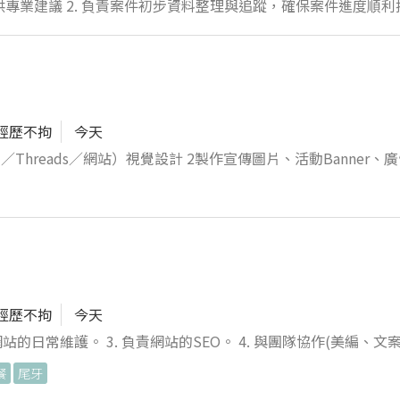
進度順利推展 3. 熟
，進一步整理報告並
挖掘無限可能！立即投遞履歷，期待您的加入！ 聯絡人:李主任 賴:a5538799
經歷不拘
今天
d／Threads／網站）視覺設計 2製作宣傳圖片、活動Banner、廣
產出效率 5社群內容排版與貼文視覺優化（含Dcard、Threads
求 1熟悉 Photoshop／Illustrator
工具（如生成圖片、文案輔助等） 4需具備影音剪輯能力（如Cap
ard／Threads 社群操作與風格 6對美感有敏銳度，能獨立完成設計 
音企劃或腳本發想 💰薪資待遇 試用期30000元，正式33000。 享勞健保勞退。
經歷不拘
今天
網站的日常維護。 3. 負責網站的SEO。 4. 與團隊協作(美編、文
餐
尾牙
結構化撰寫 UI/UX設計 2.後端技術 PHP / ThinkPHP框架