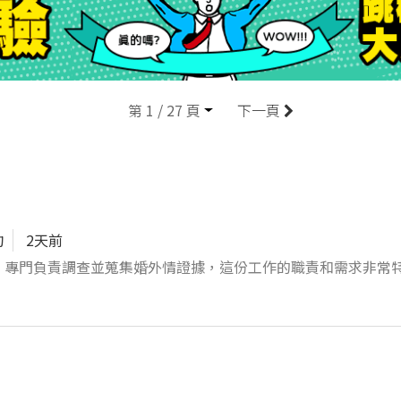
––––––––––––––––––––––- 調查員工作內容初期： 1、學習器材的
地） 目前本公司福利如下: 1. 享勞保、健保、勞
或春酒)。 3. 滿一年以上會提撥公司淨利潤最高到1％當年終獎金。
女，公司將致贈紅包10000元，以表祝賀。如夫妻都在本公司
–––––––––––––––––––––––––––––––––––––––––––
第 1 / 27 頁
下一頁
薪多加2000元 有5年經驗者 起薪多加5000元
––––––––––––––––––––––- ＊本工作需自備機車以及汽車＊ ＊歡
!本公司不會干涉＊ ＊上班地點以台南市為主＊
拘
2天前
，專門負責調查並蒐集婚外情證據，這份工作的職責和需求非常
 使用監控技術： 使用高科技設備（如微型攝影機、GPS追蹤器
線索分析： 對取得的各類資料進行分析，包括對象的通話記錄、
法，可能無法在法庭上使用，甚至可能面臨法律訴訟。 法庭證據
有效支援客戶的離異或其他訴訟。 3. 敏銳的觀察力與人際技