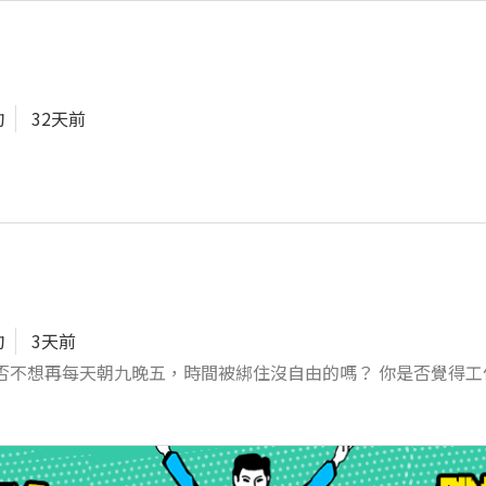
熟悉MVC架構 4. 會使用AI模型輔助工作，例如:ChatGPT、DeepS
拘
32天前
拘
3天前
否不想再每天朝九晚五，時間被綁住沒自由的嗎？ 你是否覺得工
突破各種難境嗎？ 如果你有以下的特質： 1.對偵探有
好自由 4.比刀還尖銳的觀察力 5.比天大的膽子 6.比線還細的心 歡