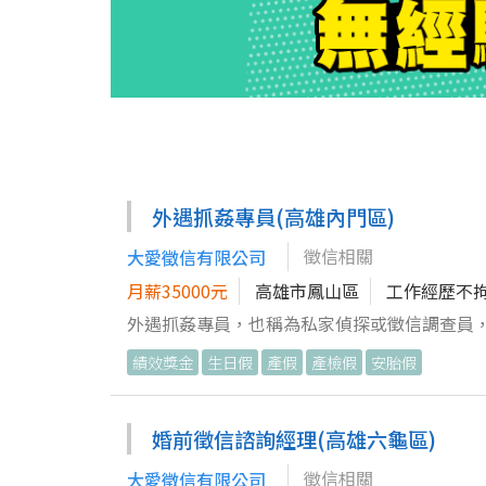
––––––––––––––––––––––––––––––
習辦案技巧 3、熟悉調查員辦案流程 4、不定時出差（必須配合公司派駐外
退。 2. 正式員工享三節禮品(過年、中秋、尾牙
式員工在本公司任內期間喜溢門楣的話，不分男
妻都會各自贈一包紅包。 5. 員工保險(團體意外保險) –––
備註: 如已經有調查員的經驗的話 有2年經驗者 起
––––––––––––––––––––––––––––––
就業者＊ ＊沒有案件跑時，可兼職去跑外送喔
外遇抓姦專員(高雄內門區)
徵信相關
大愛徵信有限公司
月薪35000元
高雄市鳳山區
工作經歷不
外遇抓姦專員，也稱為私家偵探或徵信調查員
是外遇抓姦專員的工作需求與職責： 1. 調查與蒐證能力 拍攝與錄音： 外遇調查專員需要能夠隱蔽地拍攝或錄製對象的行
績效獎金
生日假
產假
產檢假
安胎假
為，確保取得有效證據，如照片、影片或錄音。
象的行動路徑，並且記錄下關鍵的外遇行為。 
為或行為模式，找出異常的跡象。 2. 法律知識與遵守法規 隱私保護： 確保在調查過程中不違反法律，特別是隱私保護和
婚前徵信諮詢經理(高雄六龜區)
監控方面的法律。抓姦過程中取得的證據若不合
徵信相關
大愛徵信有限公司
法庭上，專員必須確保所有蒐集的證據符合法律標準，並能夠