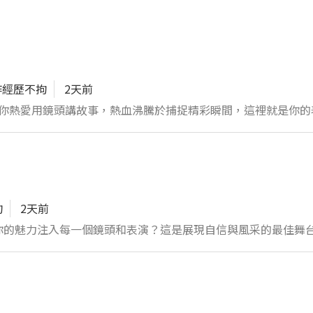
作經歷不拘
2天前
廣告、訪談、活動紀錄及短劇拍攝 2. 運用燈光技巧與鏡頭語
、臨機應變的你，會是這裡的超級戰將！
 聯絡人 李主任 賴a5538799
拘
2天前
將你的魅力注入每一個鏡頭和表演？這是展現自信與風采的最佳舞台！
代名詞 2. 在鏡頭前演繹動態與靜態美感，完美掌握每個POSE 3
 革新造型創意，輕鬆駕馭多樣化妝髮及服裝變化 5. 表現出靈活
影師和工作團隊緊密合作，完美呈現品牌或主題的精隨 ✨ 全面展
美敏銳度和表演能力，我們正在尋找的就是你！ 用你的專業技能，