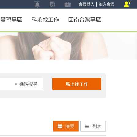
會員登入
│
加入會員
實習專區
科系找工作
回南台灣專區
馬上找工作
進階搜尋
摘要
列表