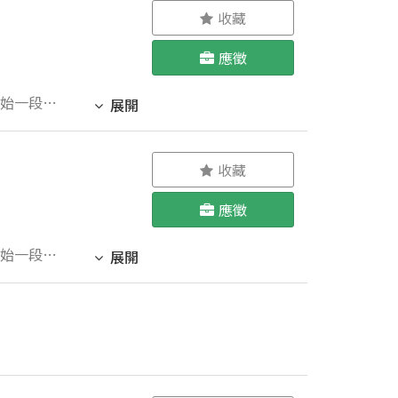
收藏
應徵
開始一段挑
展開
技巧，從蛛絲
. 善用時
。 準備好
收藏
應徵
開始一段挑
展開
技巧，從蛛絲
. 善用時
。 準備好