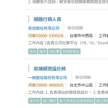
1. 接聽客戶諮詢，解答徵信相關服務問題並提供專業建議 2. 負責案件初步資料整理與追蹤，確保案件
悉合約條款，擅長合約議價與談判，促成客戶合作意向 4. 熟練使用辦公軟體進行文書處理及報表撰寫
歸檔 5. 執行專案規劃與管理，協調內外部資源以完成調查需求 6. 敏銳的觀察與分析能力，負責調查案件的問題排解及資
網路行銷人員
料統整 7. 具備法律知識，維護客戶資料隱私並遵守職業道德與保密準則 歡迎加入我們的專業徵信團隊，挑戰多元領域，
徵信相關
家協徵信有限公司
月薪30000~33000元
台南市中西區
工作
工作內容 1負責公司社群平台（FB／IG／Dcar
助短影音製作與剪輯 4運用AI工具提升設計與內容
勞保
健保
加班費
勞退提繳金
官網與品牌整體視覺風格維護 7與行銷／業務溝通，製作符合需求的設計內容 🧠條件需
2具備社群美編或廣告設計經驗佳 3需會使用AI
Premiere、剪映等） 5熟悉 FB／IG／Dc
前端網頁設計師
準時交件 8會短影
徵信相關
一統徵信股份有限公司
月薪35000~40000元
台北市中山區
工作
工作內容: 1. 負責網站的開發與設計。 2. 負責
成專案。 5. 主管交辦事項處理。 必備技能: 1.前端技術： 熟悉 HTML、CSS、JavaScript、jQuery 使用過 Vue框架或是
意外險
員工團保
員工停車位或停車補助
員工聚
Vue.js 使用過 Bootstrap 及其他 RWD 框架進行響應式設計 SEO