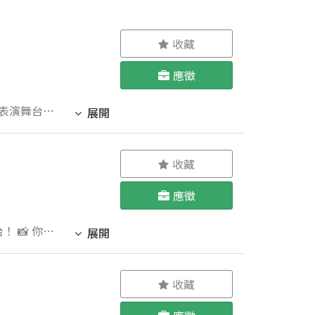
收藏
應徵
展開
收藏
應徵
 📸 你將
展開
. 載入多元
的肢體和生
開你的職業
收藏