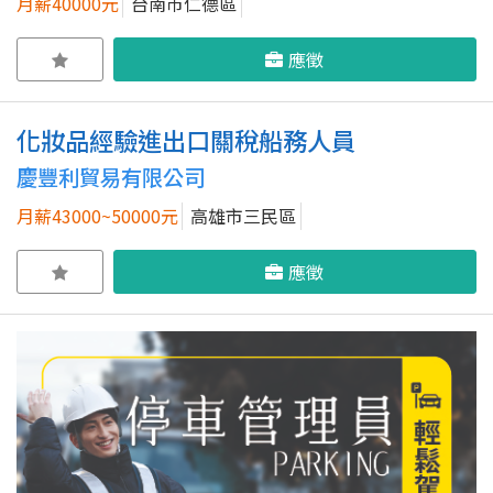
月薪40000元
台南市仁德區
應徵
化妝品經驗進出口關稅船務人員
慶豐利貿易有限公司
月薪43000~50000元
高雄市三民區
應徵