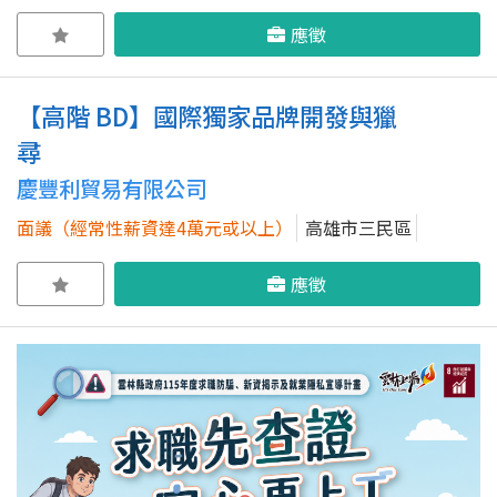
應徵
【高階 BD】國際獨家品牌開發與獵
尋
慶豐利貿易有限公司
面議（經常性薪資達4萬元或以上）
高雄市三民區
應徵