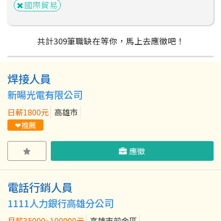
國際貿易
共計
309
筆
職缺在等你，馬上去應徵吧！
焊接人員
粉絲團
Line@
IG
新暘光電有限公司
日薪1800元
高雄市
❤推薦
應徵
電話行銷人員
1111人力銀行高雄分公司
月薪35000~100000元
高雄市前金區