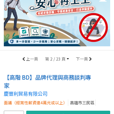
上一頁
第 2 / 23 頁
下一頁
【高階 BD】品牌代理與商務談判專
家
慶豐利貿易有限公司
面議（經常性薪資達4萬元或以上）
高雄市三民區