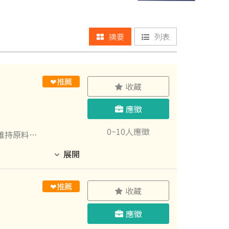
摘要
列表
❤推薦
收藏
應徵
0~10人應徵
維持原料管
展開
❤推薦
收藏
、提供員工
 健康守
應徵
工活動：義