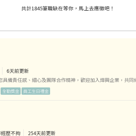
共計
1845
筆
職缺在等你，馬上去應徵吧！
6天前更新
果您具備責任感、細心及團隊合作精神，歡迎加入燁興企業，共同
全勤獎金
員工生日禮金
全 ✔ 具團隊
生育及育嬰補貼，陪你走過人生重要時刻。 日常關愛： 伙食津貼
週休二日、舒適哺乳室、家庭照顧假，讓工作與生活達到真平衡。
屬含醫療、重疾和癌症險。足額勞退提撥，給家人一份安心。 員
作經歷不拘
254天前更新