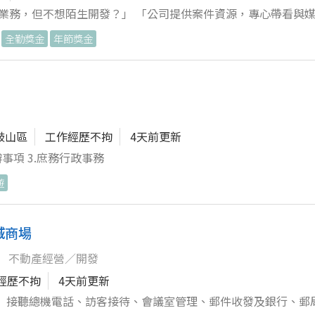
做業務，但不想陌生開發？」 「公司提供案件資源，專心帶看與
全勤獎金
年節獎金
造雙方滿意的租賃關係。 如果你想進入不動產產業， 卻不想走傳
更專業的租屋服務。 社會住宅｜包租代管｜租金補貼｜
與人互動， 但不喜歡陌生開發、掃街拜
鼓山區
工作經歷不拘
4天前更新
事項 3.庶務行政事務
遊
造雙方滿意的租賃關係。 如果你想進入不動產產業， 卻不想走傳
更專業的租屋服務。 社會住宅｜包租代管｜租金補貼｜
城商場
不動產經營／開發
經歷不拘
4天前更新
。 接聽總機電話、訪客接待、會議室管理、郵件收發及銀行、郵