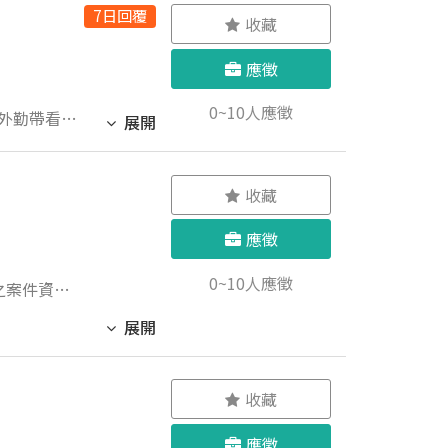
7日回覆
匯款、繳費
收藏
應徵
0~10人應徵
外勤帶看不
展開
照及進度紀
件 ・帶看
業務
理簡易修繕
需求或有意
、銷售及代
收藏
人 ▍我們
商、房東、
應徵
室清潔打掃
總務、會計、
0~10人應徵
之案件資料
話開發或業
物與環境狀
展開
收藏
應徵