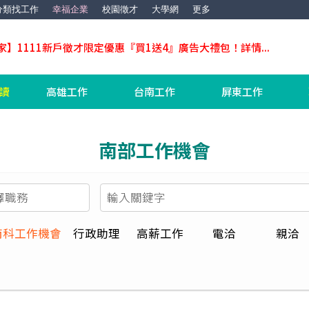
分類找工作
幸福企業
校園徵才
大學網
更多
家】1111新戶徵才限定優惠『買1送4』廣告大禮包！詳情...
工讀
高雄工作
台南工作
屏東工作
南部工作機會
南科工作機會
行政助理
高薪工作
電洽
親洽