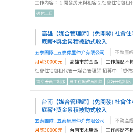
務，立即投遞履歷！
工作內容： 1.開發房東與租客 2.社會住宅包租
要一個用心、耐心、細心、關心、包容心的業
週休二日
高雄【媒合管理師】⟨免開發⟩ 社會
底薪+獎金累積被動式收入
不動產
五泰團隊_五泰房屋仲介有限公司
月薪30000元
高雄市前金區
工作經歷不
社會住宅包租代管－媒合管理師 招募中 「想
可！」 ▶ 台北市｜新北市｜桃園市｜台中市｜苗栗縣｜台南市｜高雄市 無經驗可｜公司提供案件｜免陌生開發｜完整培
需穿著員工制服
員工在職教育訓練
良好升遷制度
訓｜保障底薪＋獎金 在五泰房屋， 我們不只是做租賃服務， 而是深耕社會住宅與資產管理超過 30 年的專業團隊。 長期
承辦政府社會住宅包租代管專案， 制度成熟、案件穩定、後勤完整。 如果你喜歡
訪或高壓推銷， 這將是一份能讓你專注在「帶看與媒合服務」的工作。 ––- 【工作內容】 (1) 公司提供租屋案件與客戶資
台南【媒合管理師】⟨免開發⟩ 社會
源，不需自行開發。 (2) 協助安排房客看屋及帶看服務。 (3) 了解房客需求，協助媒合合適物件。 (4)協助辦理房東、房客
底薪+獎金累積被動式收入
文件申請及簽約流程手續。 (5) 維繫租賃關係與提供後續客戶服務。 (6) 執⾏主管交辦之⼯作任務。 ––- ▷我們期待這樣
不動產
五泰團隊_五泰房屋仲介有限公司
的你 ✔ 無房仲經驗可（完整培訓） ✔ 喜歡與人互動及提供服務 ✔ 具良好溝通協調能力 ✔ 願意學習租賃與不動產相關知識
月薪30000元
台南市永康區
工作經歷不
✔ 想從事業務工作，但不想每天陌生開發 ✔ 希望有穩定案件來源與完善制度支持 ––- 【薪資與制度】 ✔ 保障底薪 ✔ 業績