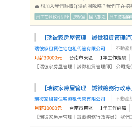
大遊樂世界無限次數免費入園。 特約優惠：萬
💼 想加入我們熱情洋溢的團隊嗎？我們正在招募【
告，讓更多企業找到完美合作夥伴！ 2. 定期回訪
員工在職教育訓練
按摩室
國內旅遊
員工結婚補
助企業建立職缺並熟悉招募系統操作，將服務從線上延續到線下！ 💵 我們提供的豐厚福利 
餐津貼+績效獎金【無上限】 ●提供國內外員
異） 🎯 我們的期待 1. 內勤辦公室工作，需要具備基本打字能力與電腦操作概念。 2. 不論你是剛畢業還是想重回職場，具
【瑞彼家房屋管理｜誠徵租賃管理師
備企圖心與學習力就歡迎加入！有賺錢的熱情是
不動產
瑞彼家租賃住宅包租代管有限公司
https://assessment.1111.com.t
都期待你的加入！ 一起來打造更美好的職場未
月薪30000元
台南市東區
1年工作經驗
【瑞彼家房屋管理｜誠徵租賃管理師】 公司
洽、帶看銷售、租賃管理及案場事務。 ▍應徵條件 ・須具備租賃住宅管理人員證照、不動產營業員證照 ・具汽車或機車
駕照，能配合外出及案場工作 ・具不動產租賃
【瑞彼家房屋管理｜誠徵總務行政專
▍主要工作內容 ・負責公司租賃及銷售案件的
關交易流程 ・追蹤客戶帶看後意願，協助議價
不動產
瑞彼家租賃住宅包租代管有限公司
政作業 ・維護案件資料、客戶紀錄及成交進度
月薪30000元
台南市東區
1年工作經驗
聯繫 ・負責裝修、修繕案場進度確認與現場監
【瑞彼家房屋管理｜誠徵總務行政專員】 我們
及處理日常庶務 ・公司拜拜用品準備及相關事務 ▍職務特色 ・公司提供案件及客戶，不需自行開發房源 ・可接觸
元，除了辦公室行政與總務事務，也會接觸基
買賣、代管及修繕案場等完整實務 ・願意學習
穩定且獨立工作的人。 ▍主要工作內容 【總務行政】 ・辦公室日常庶務及環境維護 ・公司用品、耗材及日常物資採買 ・