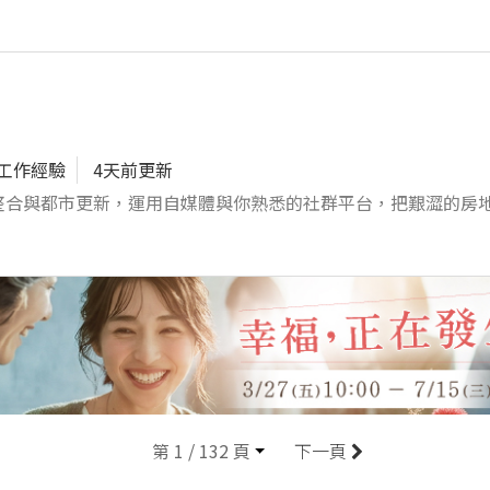
。 辦公室事務用品管理、採購及庫存控管。 協助商場日常巡檢
悉 Microsoft Office（Word、Excel、PowerPoi
年工作經驗
4天前更新
整合與都市更新，運用自媒體與你熟悉的社群平台，把艱澀的房
只是「幫公司發文」，而是一起用內容與品牌，參與一個城市更
跟我們一起玩內容、玩品牌！ 1、經營 Facebook、
日常存在感與社群互動。 2、協助拍攝、剪輯短影音與製作圖
行銷企劃，參與發想與執行，讓好
職涯
第 1 / 132 頁
下一頁