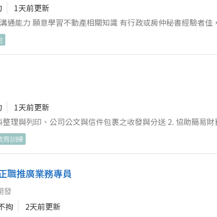
拘
1天前更新
，具良好溝通能力 願意學習不動產相關知識 有行政或房仲秘書經驗者
金
拘
1天前更新
、公司公文與信件包裹之收發與分送 2. 協助簡易財務與核銷：
保證相關文件整理 3. 支援會議與活動：會議室與茶水
教育訓練
銷活動行政籌備 4. 客戶接待與聯繫：櫃台與電話接
產諮詢流程之行政工作 5. 資料與報表管理：維護客戶與
與簡報（如成交行情、物件列表等） 6. 不動產文件與查詢支
正職推廣業務專員
理不動產產權、稅費、貸款等相關資料，使用電腦系統查詢物件
開發
腦操作的你加入我們，一起提供專業安心的房屋與土地買賣、租
不拘
2天前更新