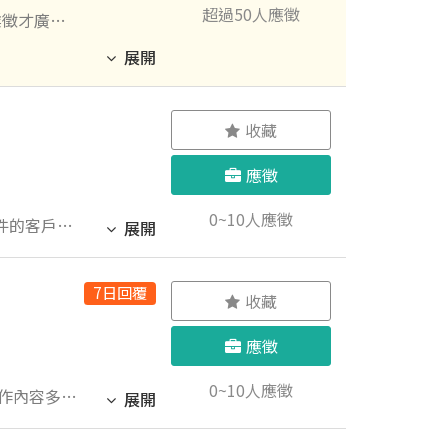
超過50人應徵
業徵才廣
！ 3. 協
展開
或績效而
收藏
、有行動，我們
應徵
0~10人應徵
件的客戶接
展開
管理能力
7日回覆
賃條件及相
收藏
錄及案件行
應徵
修繕及廠商
境清潔整齊
0~10人應徵
作內容多
展開
理事情、能
力，且願意