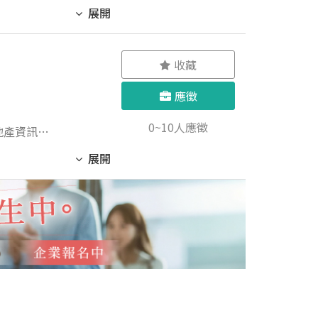
、環境維護
展開
nt）操作。
收藏
應徵
0~10人應徵
地產資訊變
新與居住想
展開