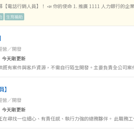
豪酒店、皇家酒店、天悅飯店、義享天地等。
電話行銷人員】！ 📣 你的使命 1. 推廣 1111 人力銀行的企
 1111 VIP 會員企業，關懷並聯繫續約，建立長久合作的友好關係
助
生育補助
●底薪$35000+全勤1000+午
工旅遊津貼，三節獎金，生日禮金 （固定或變動薪資因個人資歷
】
加分！ 3. 完成九大職能星測驗，並將結果提供給企業參考：
經營／開發
w/cstar/ ✨ 準備好大展身手了嗎？ 不管你有沒有相關經驗，只要你有熱情
來吧！
今天剛更新
提供既有案件與客戶資源，不需自行陌生開發。主要負責全公司案
、銷售或代管經驗者佳 ・需具備良好的溝通能力、責任感及時間
員】
預約與帶看 ・了解並篩選客戶需求及承租條件 ・介紹物件、租
及促成成交 ・收取斡旋金、訂金及整理相關文件 ・辦理實價登
經營／開發
 ・協助租賃案件簽約、點交及後續管理 ・代管部溝通處理簡易
今天剛更新
工 ・依照案場需求進行材料詢價、採買及安排 ・維持辦公室環
正在尋找一位細心、有責任感、執行力強的總務夥伴。 此職務工
租賃、
礎零用金、不動產行政、代管修繕及案場協助，適合喜歡實際處
房源開發者，未來可轉任高專業務 ・適合喜歡與人溝通、具執行