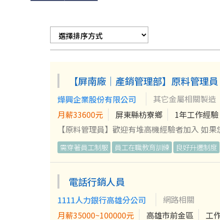
【屏南廠｜產銷管理部】原料管理員
其它金屬相關製造
燁興企業股份有限公司
月薪33600元
屏東縣枋寮鄉
1年工作經驗
【原料管理員】歡迎有堆高機經驗者加入 如
理與生產作業順暢。 【工作內容】 1.負責廠內台車操作、板車操作、天車操作等作業。 2.原料相關異動與管理，以及主管
需穿著員工制服
員工在職教育訓練
良好升遷制度
交辦事項。 3.配合產線作業狀況，有時需配合加班。 歡迎這樣的您加入 ✔ 做事細心✔ 配合度高✔ 重視工作安
合作精神✔ 能配合現場作業 ––––––––––––––––––––––––––––––––––––––––––––––––––––––––– 【超貼心的燁興福
利】 除了具競爭力的薪資，我們更提供全方位的職涯關懷： 薪酬激勵： 三節獎金、年終獎金、全勤獎金，肯定你的每一
電話行銷人員
份付出。 生活支持： 生日禮金、結婚補助、
網路相關
1111人力銀行高雄分公司
制服、完善的內外部教育訓練。 友善職場： 
護： 定期員工健檢、團體保險並可納入直系親
月薪35000~100000元
高雄市前金區
工