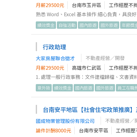
月薪29500元
台南市玉井區
工作經歷不
熟悉 Word、Excel 基本操作 細心負責
培訓
績效獎金
自強活動
國內旅遊
國外旅遊
年節獎
行政助理
不動產經營／開發
大家房屋聯合徵才
月薪29500元
高雄市仁武區
工作經歷不
1. 處理一般行政事務：文件建檔歸檔、文書資料整理與列印
零用金管理、日常費用報支彙整、協助銀行基本業務與買賣價金履約
意外險
績效獎金
國內旅遊
國外旅遊
員工在職
準備、會議通知與行程安排、會議記錄整理、協助內部教育訓練與行
聽、訪客接待、電子郵件往來與客戶基本資料登錄，支援門市不動
物件資料庫、整理買賣與租賃案件相關文件、製作簡易報表
台南安平地區【社會住宅政策推廣】
援：協助準備買賣／租賃合約附件、蒐集與整
不動產經營／
國成物業管理股份有限公司
資訊 7. 辦公室與後勤支援：辦公用品採購與庫存管理、環境整潔與設備維護協調、配合主管交辦事項與部門日常後勤支援
歡迎對不動產產業有興趣、熟悉基本文書與電
論件計酬8000元
台南市安平區
工作經歷