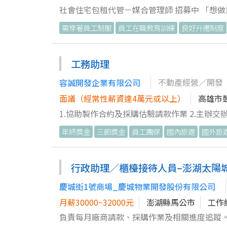
獎金 ✔ 公司穩定提供案件資源 ✔ 完整教育訓練 ✔ 導師帶領制度 ✔ 明確升遷發展 ––- ✪ 跨縣市案件支援 ✪ • 依公司安排
社會住宅包租代管－媒合管理師 招募中 「想
與居住地彈性調整 • 非單一區域，案件量穩定 • 持續提供帶看與媒合機會 ––- 公司提供穩定案件與資源， 讓你專注在最
可！」 ▶ 台北市｜新北市｜桃園市｜台中市｜苗栗縣｜台南市｜高雄市 無經驗可｜公司提供案件｜免陌生開發｜完整培
需穿著員工制服
員工在職教育訓練
良好升遷制度
重要的事情—— 協助房東與房客順利媒合，創
訓｜保障底薪＋獎金 在五泰房屋， 我們不只是做租賃服務， 而是深耕社會住宅與資產管理超過 30 年的專業團隊。 長期
路線， 歡迎加入五泰房屋社會住宅專案團隊。 一起打造更安心、
承辦政府社會住宅包租代管專案， 制度成熟、案件穩定、後勤完整。 如果你喜歡
租賃媒合服務 ▶ 台北市｜新北市｜桃園市｜台中市｜苗栗縣｜台南市｜高雄市 無經驗可｜公司提供案件｜免陌生開發｜
訪或高壓推銷， 這將是一份能讓你專注在「帶看與媒合服務」的工作。 ––- 【工作內容】 (1) 公司提供租屋案件與客戶資
工務助理
完整培訓｜保障底薪＋獎金
源，不需自行開發。 (2) 協助安排房客看屋及帶看服務。 (3) 了解房客需求，協助媒合合適物件。 (4)協助辦理房東、房客
不動產經營／開發
容誠開發企業有限公司
文件申請及簽約流程手續。 (5) 維繫租賃關係與提供後續客戶服務。 (6) 執⾏主管交辦之⼯作任務。 ––- ▷我們期待這樣
的你 ✔ 無房仲經驗可（完整培訓） ✔ 喜歡與人互動及提供服務 ✔ 具良好溝通協調能力 ✔ 願意學習租賃與不動產相關知識
面議（經常性薪資達4萬元或以上）
高雄市
✔ 想從事業務工作，但不想每天陌生開發 ✔ 希望有穩定案件來源與完善制度支持 ––- 【薪資與制度】 ✔ 保障底薪 ✔ 業績
1.協助製作合約及採購估驗請款作業 2.主辦交辦
獎金 ✔ 公司穩定提供案件資源 ✔ 完整教育訓練 ✔ 導師帶領制度 ✔ 明確升遷發展 ––- ✪ 跨縣市案件支援 ✪ • 依公司安排
年終獎金
三節獎金
員工團保
國內旅遊
國外旅
與居住地彈性調整 • 非單一區域，案件量穩定 • 持續提供帶看與媒合機會 ––- 公司提供穩定案件與資源， 讓你專注在最
重要的事情—— 協助房東與房客順利媒合，創
路線， 歡迎加入五泰房屋社會住宅專案團隊。 一起打造更安心、
行政助理／櫃檯接待人員–澎湖太陽
租賃媒合服務 ▶ 台北市｜新北市｜桃園市｜台中市｜苗栗縣｜台南市｜高雄市 無經驗可｜公司提供案件｜免陌生開發｜
慶城街1號商場_慶城物業開發股份有限公司
完整培訓｜保障底薪＋獎金
月薪30000~32000元
澎湖縣馬公市
工作
負責每月廠商請款、採購作業及相關進度追蹤