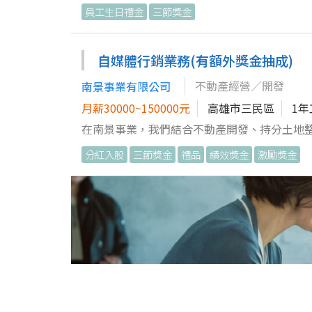
務。 辦理行政庶務、文件建檔與資料歸檔管理
員工生日禮金
三節獎金
及行政管理事項。 協助各部門行政支援及主管交辦事項。 熟
自媒體行銷業務(有額外獎金抽成)
不動產經營／開發
南景事業有限公司
月薪30000~150000元
高雄市三民區
1
在南景事業，我們結合不動產開發、持分土地
成有溫度、看得懂、看得下去的內容。這裡不
分紅入股
三節獎金
禮品
績效獎金
激勵獎金
像被改寫的過程。只要你喜歡創作、對社群有感，我們期待你來
Instagram、LINE 等社群平台，規劃並發布貼文，維持品牌
文素材，將不動產資訊轉成生動有趣的內容。 3、撰寫貼文文案與活動文案，提升品牌曝光度與互動率。 4、支援業務行
政與資料整理，協助客戶聯繫與資訊彙整，讓團隊運作更順暢。 5、配合主管及團隊的
點子真的落地。 我們提供： ・與不動產、金融及自媒體經營實務密切接軌的工作環境，快速累積跨領域經驗 ・願意讓你
嘗試新企劃、新內容形式，重視創意與實驗精神 ・可學習不動產相關法規、市場分析、數據觀察與行銷實務，對未來
有加分效果 ・團隊溝通氣氛開放，願意教、願意帶，讓你在實作中成長 ・工作內容多元，能培養專案協調、時間管理與多
任務處理能力 如果你喜歡社群、對內容創作有熱情，也想靠近不動產與自媒體這個戰場，歡迎把履歷丟過來，和我們聊
聊！