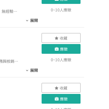
0~10人應徵
佳，無經驗可
展開
收藏
應徵
0~10人應徵
展開
收藏
與基礎市場
應徵
賃及諮詢服