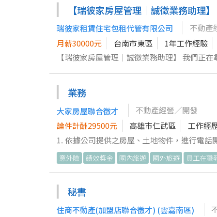
處理現場事務的人 瑞彼家房屋管理
【瑞彼家房屋管理｜誠徵業務助理】
辦公室訪客接待及電話接聽 ・公司拜拜用品準
及相關外出事務 【帳務及財務行政】 ・日常記帳及基礎帳務整理 ・零用金保管、支出紀錄及核銷 ・整理收入、支出、發
不動產
瑞彼家租賃住宅包租代管有限公司
票及相關憑證 ・協助核對公司往來款項提供稅務所需資料 【不動產案件行政】 ・辦理實價登錄及
月薪30000元
台南市東區
1年工作經驗
協助整理租賃、代管及銷售案件文件 ・案件資料建檔、整
【瑞彼家房屋管理｜誠徵業務助理】 我們正在
・協助代管部門安排簡易修繕 ・聯繫修繕廠商
動產銷售，與同事配合銷售案件。 ▍工作內容
錄 ・依案場需求進行材料詢價、比價及採買 ・安
租屋之前的準備案件資料 ・辦公室環境清潔維
開發協助】 ・配合業務部門進行電話開發聯繫
業務
與聯繫事宜 ▍職務特色 ・不需陌生開發，僅
願的客戶轉交業務人員後續追蹤 ▍我們希望你 ・以上大部分能勝任且願意學習，即可投遞履歷 ・細心、有責任感，對數
管流程 ・願進一步學習開發及業務工作者，未
字及款項處理謹慎 ・能獨立安排每日工作及處
不動產經營／開發
大家房屋聯合徵才
期待你 ・做事細心、有責任感 ・願意溝通、
客戶及公司同仁溝通 ・具基本 Word、Exc
論件計酬29500元
高雄市仁武區
工作經
庶務 ・需願意動手簡易修繕如換燈泡等事項 
或不動產相關經驗者佳 ・具汽車／機車駕照及交通工具者佳 ▍薪資待遇 月薪 NT$30,000 
1. 依據公司提供之房屋、土地物件，進行電
調薪，依工作經驗及能力面議。 具會計、出納
2. 針對客戶購屋、售屋或租賃需求，協助篩
務成果提供額外績效獎金。 ▍職務特色 ・工作內容多元，可接觸公司實際營運 ・可學習帳務、租賃、代管、修繕及不動
意外險
績效獎金
國內旅遊
國外旅遊
員工在職
況 3. 使用公司電腦物件查詢系統與最新成交行情資料庫，整理與比對同路段、同型態物件之市場價格，提供客戶買賣及租
產案件流程 ・不需以業務成交為主要KPI ・適合喜歡處理事
賃價格建議 4. 協助客戶洽談買賣或租賃條件，參與議價過程，依照公司制式文件填寫不動產買賣或租賃斡旋書、出價書、
心、具責任感的夥伴加入。
委託書等相關書面資料 5. 依據公司履約保證及交易安全制度，說明價金履約保管流程，串接合作銀行或第三方機構，協助
秘書
客戶辦理交易價金信託或履約保證帳戶 6. 依照代書與法務人員指示，協助整理並向客戶說明產權證明文件、稅費試算結果
住商不動產(加盟店聯合徵才) (雲嘉南區)
與購屋貸款申請所需基本資料，並追蹤過戶與