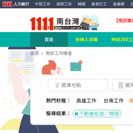
人力銀行
中部工作
南部工作
轉職
兼差打工
進修網
【南部獨
首頁
新鮮人求職
時薪200
首頁
南部工作機會
熱門秒搜：
高雄工作
台南工作
搜尋結果：
不動產經營／開發