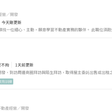
 期待細心、積極、願意與公司共同成長的專業夥伴加入。
備及相關事務 ・文件整理、歸檔及一般行政作業 ・銀行臨櫃、
經營／開發
不動產相關行政作業 ・
今天剛更新
理及歸檔 ・協助各部門處理相關行政事項 【代管／案場事務】
尋找一位細心、主動，願意學習不動產實務的夥伴。 此職位須跑
、安排施工時間 ・協助案場進度確認及現場監工 ・施工前後拍
 ・辦理實價登錄及相關行政作業 ・協助整理、刊登及追蹤銷售案
排材料配送或配合現場施工需求 ・追蹤廠商施工及修繕完成狀況 【
護及日常庶務 ・公司拜拜及相關用品佈置準備 ・協助代管部處
 ・簡單接待及了解屋主或客戶需求 ・記錄電話聯繫結果 ・將有
從銷售帶看及行政、案件協助切入學習 ・可以學習到不動產租賃
來可轉任高專業務 ・適合希望進入不動產產業、累積實務經驗的
理突發事項 ・不排斥外出採買、跑銀行或前往案場 ・願意與廠
主動協助團隊 ・具備基本電腦及文書處理能力 ・不排斥處理辦公
el 及電腦操作能力 ・不排斥電話陌生開發及聯繫客戶 ・具行政、
歷不拘
1天前更新
・無經驗可，願意學習最重要
起 實際薪資視能達成項目逐步
話開發、到訪周邊商圈拜訪與陌生拜訪，取得屋主委託出售或出租
、不動產行政或案場管理經驗者，可依能力調整薪資。 另可依電
選並介紹合適之房屋或土地物件，安排看屋行程與現場帶看解說建
教育訓練
情、現場執行及行政統籌的人 瑞彼家房屋管理 誠徵穩定、細
不動產經營／開發
貸款核准進度後回報客戶