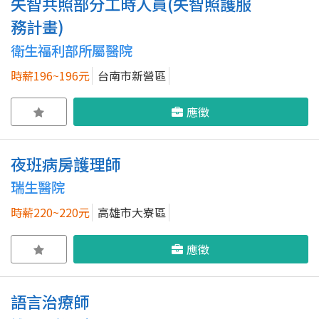
失智共照部分工時人員(失智照護服
務計畫)
衛生福利部所屬醫院
時薪196~196元
台南市新營區
應徵
夜班病房護理師
瑞生醫院
時薪220~220元
高雄市大寮區
應徵
語言治療師