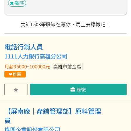
醫院
共計
1503
筆
職缺在等你，馬上去應徵吧！
電話行銷人員
粉絲團
Line@
IG
1111人力銀行高雄分公司
月薪35000~100000元
高雄市前金區
❤推薦
應徵
【屏南廠｜產銷管理部】原料管理
員
燁興企業股份有限公司