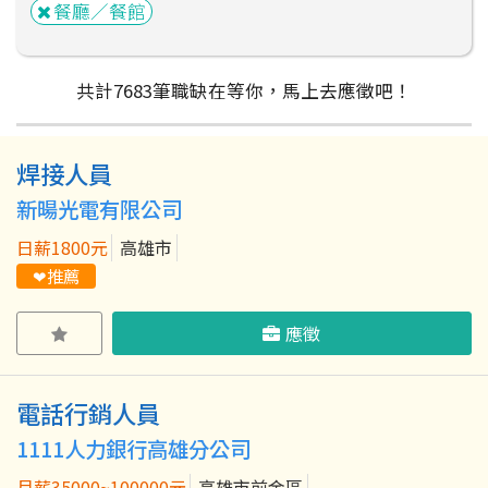
餐廳／餐館
共計
7683
筆
職缺在等你，馬上去應徵吧！
焊接人員
粉絲團
Line@
IG
新暘光電有限公司
日薪1800元
高雄市
❤推薦
應徵
電話行銷人員
1111人力銀行高雄分公司
月薪35000~100000元
高雄市前金區