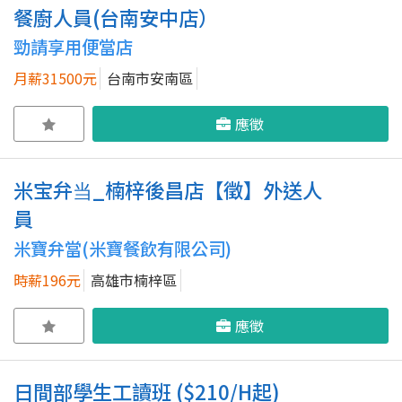
餐廚人員(台南安中店）
勁請享用便當店
月薪31500元
台南市安南區
應徵
米宝弁当_楠梓後昌店【徵】外送人
員
米寶弁當(米寶餐飲有限公司)
時薪196元
高雄市楠梓區
應徵
日間部學生工讀班 ($210/H起)