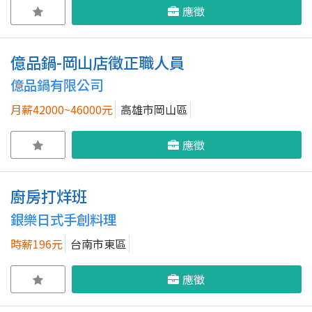
應徵
億品鍋-岡山店徵正職人員
億品鍋有限公司
月薪42000~46000元
高雄市岡山區
應徵
廚房打烊班
銀樂日式手創料理
時薪196元
台南市東區
應徵