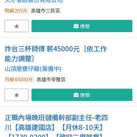
時薪205元
高雄市三民區
應徵
炸台三杯師傅 薪45000元［依工作
能力調整］
山頂居甕仔雞(籌備中)
月薪45000元
高雄市苓雅區
應徵
正職內場晚班儲備幹部副主任-老四
川【高雄建國店】【月休8-10天】
【1730-0200】【歡迎二度就業】