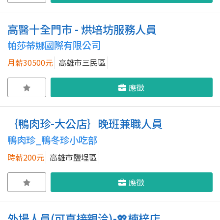
高醫十全門市 - 烘培坊服務人員
帕莎蒂娜國際有限公司
月薪30500元
高雄市三民區
應徵
｛鴨肉珍-大公店｝晚班兼職人員
鴨肉珍_鴨冬珍小吃部
時薪200元
高雄市鹽埕區
應徵
外場人員(可直接親洽)-💖楠梓店