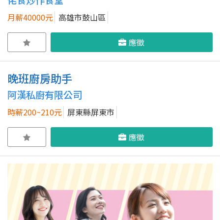
月薪40000元
高雄市鼓山區
應徵
晚班廚房助手
阿漢私廚有限公司
時薪200~210元
屏東縣屏東市
應徵