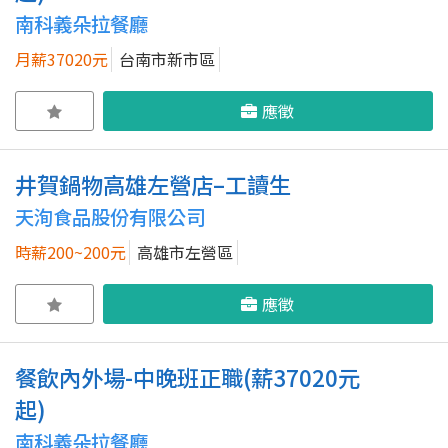
南科義朵拉餐廳
月薪37020元
台南市新市區
應徵
井賀鍋物高雄左營店–工讀生
天洵食品股份有限公司
時薪200~200元
高雄市左營區
應徵
餐飲內外場-中晚班正職(薪37020元
起)
南科義朵拉餐廳