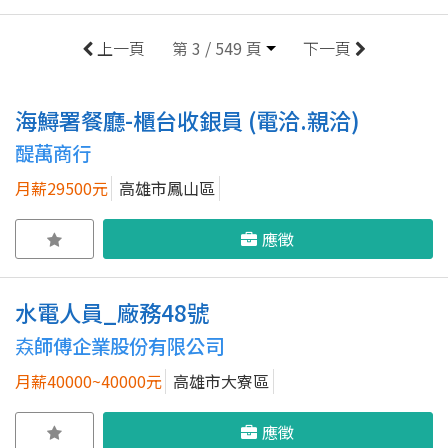
上一頁
第 3 / 549 頁
下一頁
海鱘署餐廳-櫃台收銀員 (電洽.親洽)
醍萬商行
月薪29500元
高雄市鳳山區
應徵
水電人員_廠務48號
𡘙師傅企業股份有限公司
月薪40000~40000元
高雄市大寮區
應徵