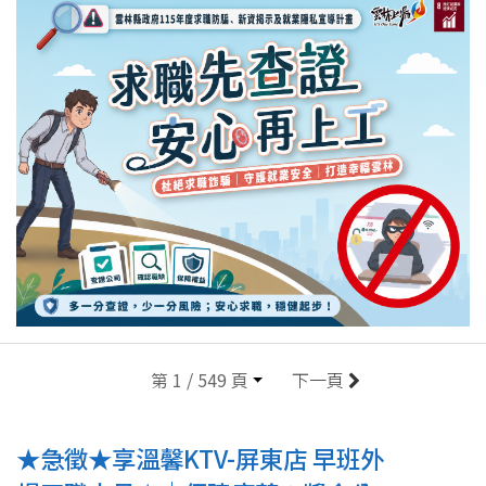
第 1 / 549 頁
下一頁
★急徵★享溫馨KTV-屏東店 早班外