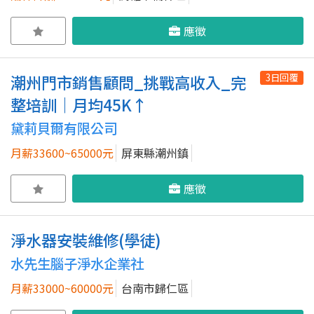
應徵
3日回覆
潮州門市銷售顧問_挑戰高收入_完
整培訓｜月均45K↑
黛莉貝爾有限公司
月薪33600~65000元
屏東縣潮州鎮
應徵
淨水器安裝維修(學徒)
水先生腦子淨水企業社
月薪33000~60000元
台南市歸仁區