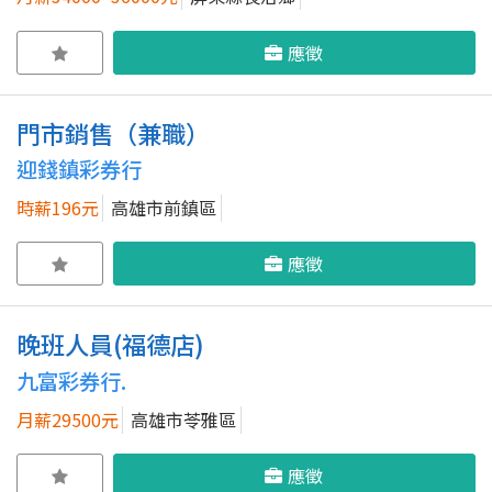
應徵
門市銷售（兼職）
迎錢鎮彩券行
時薪196元
高雄市前鎮區
應徵
晚班人員(福德店)
九富彩券行.
月薪29500元
高雄市苓雅區
應徵