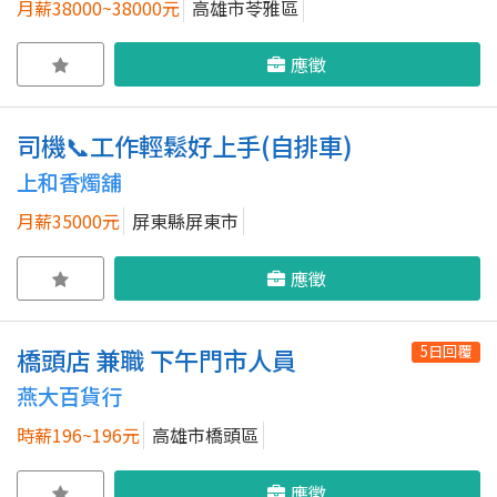
月薪38000~38000元
高雄市苓雅區
應徵
司機📞工作輕鬆好上手(自排車)
上和香燭舖
月薪35000元
屏東縣屏東市
應徵
5日回覆
橋頭店 兼職 下午門市人員
燕大百貨行
時薪196~196元
高雄市橋頭區
應徵