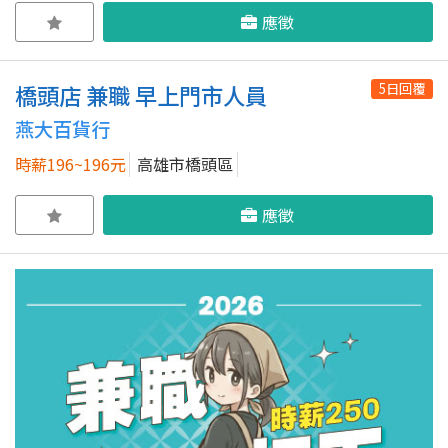
應徵
5日回覆
橋頭店 兼職 早上門市人員
燕大百貨行
時薪196~196元
高雄市橋頭區
應徵