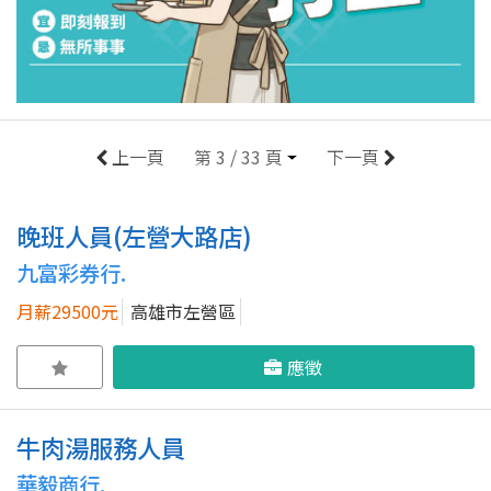
上一頁
第 3 / 33 頁
下一頁
晚班人員(左營大路店)
九富彩券行.
月薪29500元
高雄市左營區
應徵
牛肉湯服務人員
華毅商行.