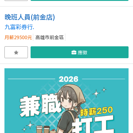
晚班人員(前金店)
九富彩券行.
月薪29500元
高雄市前金區
應徵