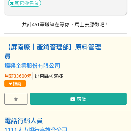
其它零售業
共計
451
筆
職缺在等你，馬上去應徵吧！
【屏南廠｜產銷管理部】原料管理
粉絲團
Line@
IG
員
燁興企業股份有限公司
月薪33600元
屏東縣枋寮鄉
❤推薦
應徵
電話行銷人員
1111人力銀行高雄分公司