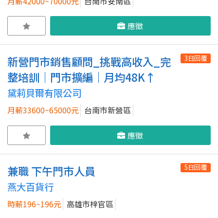
月薪42000~70000元
台南市安南區
應徵
3日回覆
新營門市銷售顧問_挑戰高收入_完
整培訓｜門市擴編｜月均48K↑
黛莉貝爾有限公司
月薪33600~65000元
台南市新營區
應徵
5日回覆
兼職 下午門市人員
燕大百貨行
時薪196~196元
高雄市梓官區