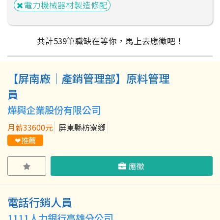
電力機械器材製造修配
共計
539
筆
職缺在等你，馬上去應徵吧！
【屏南廠｜產銷管理部】原料管理
粉絲團
Line@
IG
員
燁興企業股份有限公司
月薪33600元
屏東縣枋寮鄉
❤推薦
應徵
電話行銷人員
1111人力銀行高雄分公司