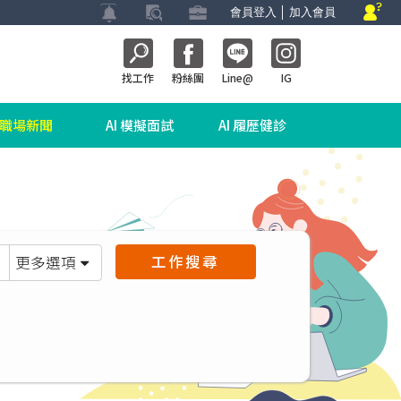
會員登入
│
加入會員
找工作
粉絲團
Line@
IG
職場新聞
AI 模擬面試
AI 履歷健診
工作搜尋
更多選項