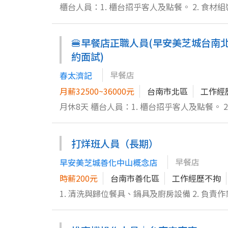
櫃台人員：1. 櫃台招乎客人及點餐。 2. 食材組裝，飲料製作及協助出餐。 3. 三明治外賣。 4. 內外場清潔整理。 組裝人
員：1. 使用烤箱。 2. 餐點成品製作。 3. 備料與清潔。 煎台人員 ：1. 使用煎台烹調食材及製作成品。 2. 使用油鍋。 3. 清
潔與保養。 備料人員： 1.使用炒台。 2. 備料清洗分裝整理。 3. 沙拉製作。 4. 烹煮茶品。 5. 環境清理。 歡迎電洽或直接
🍔早餐店正職人員(早安美芝城台南
親洽面試 郭先生 0937570364
約面試)
早餐店
春太濟記
月薪32500~36000元
台南市北區
工作經
月休8天 櫃台人員：1. 櫃台招乎客人及點餐。 2. 食材組裝，飲料製作及協助出餐。 3. 三明治外賣。 4. 內外場清潔整理。
組裝人員：1. 使用烤箱。 2. 餐點成品製作。 3. 備料與清潔。 煎台人員 ：1. 使用煎台烹調食材及製作成品。 2. 使用油
鍋。 3. 清潔與保養。 備料人員： 1.使用炒台。 2. 備料清洗分裝整理。 3. 沙拉製作。 4. 烹煮茶品。 5. 環境清理。 歡迎電
打烊班人員（長期）
洽或直接親洽面試 郭先生 0937570364
早餐店
早安美芝城善化中山概念店
時薪200元
台南市善化區
工作經歷不拘
1. 清洗與歸位餐具、鍋具及廚房設備 2. 負責作業區環境清潔與衛生維護，包含檯面、地板、垃圾分類及廚餘處理 3. 協助
結束營業後關店流程，如設備關機、食材及物品收納、冰箱與庫存整理 4. 熟悉食
與備料，如食材清洗、分類、擺放與出餐