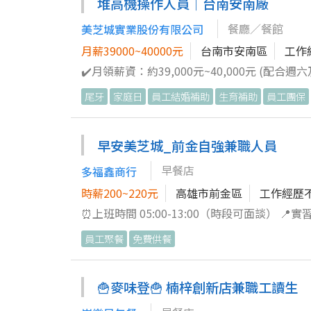
堆高機操作人員｜台南安南廠
餐廳／餐館
美芝城實業股份有限公司
月薪39000~40000元
台南市安南區
工作
✔️月領薪資：約39,000元~40,000元 (配
作業。 3.依訂單核對品項數量。 4.執行主管交辦事項。 ■理貨期間短時間進出冷凍庫(配有禦寒外套)
尾牙
家庭日
員工結婚補助
生育補助
員工團保
況為宜。
早安美芝城_前金自強兼職人員
早餐店
多福鑫商行
時薪200~220元
高雄市前金區
工作經歷
⏰上班時間 05:00-13:00（時段可面談） 📍實習上班地點 高雄市鳳山區濱山街15巷2號 📍店舖地點（裝修中） 高雄市前金
區自強二路59號 😎休假制度 依公司規定 兼職人員 時薪200元 ✔️職能崗位能力調薪 🤩職能評核，表現及學習良好 調整薪
員工聚餐
免費供餐
資🤩 ✌️員工福利✌️ 🈶勞保 🈶健保 🈶員工團體保險 🈶不定期員工聚餐🍽️ 🈶供餐 🥪工作內容🥪 櫃檯（結帳收銀 協助解決客
人問題） 包餐（飲料調飲 餐點整合） 組裝（烘烤
出勤狀況不佳者（ 早餐店大忌） 🈲對份內工作沒責任感 🈲短期人員 需長期
🍟麥味登🍟 楠梓創新店兼職工讀生
約面試時間 0916180325 孫小姐 