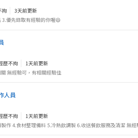
不拘
3天前更新
 3.優先錄取有經驗的你喔😄
員
經歷不拘
1天前更新
1.西式早餐店相關工作 2.主要以櫃檯點餐結帳相關 無經驗可，有相關經驗佳
工作人員
經歷不拘
1天前更新
類製作 4.食材整理備料 5.冷熱飲調製 6.收送餐飲服務及清潔 無