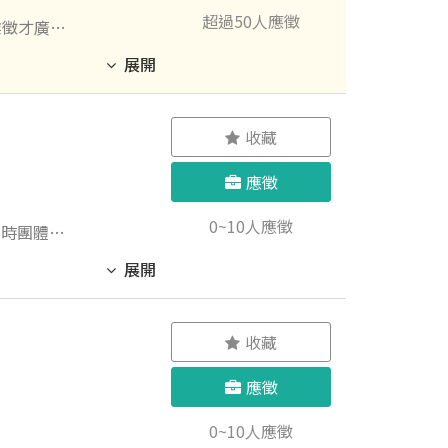
超過50人應徵
業徵才廣
！ 3. 協
展開
或績效而
收藏
、有行動，我們
應徵
0~10人應徵
定時團體聚
展開
收藏
應徵
0~10人應徵