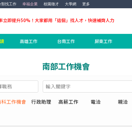
分類找工作
幸福企業
校園徵才
大學網
更多
率立即提升50%！大家都用「這個」找人才，快速補齊人力
工讀
高雄工作
台南工作
屏東工作
南部工作機會
南科工作機會
行政助理
高薪工作
電洽
親洽