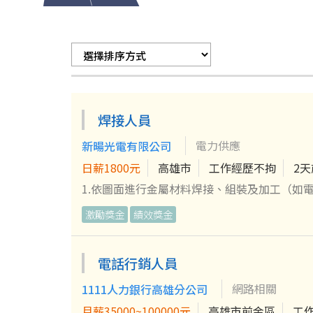
焊接人員
電力供應
新暘光電有限公司
日薪1800元
高雄市
工作經歷不拘
2
1.依圖面進行金屬材料焊接、組裝及加工（如電
及安全標準。 3.焊接設備操作、保養及工作區
激勵獎金
績效獎金
電話行銷人員
網路相關
1111人力銀行高雄分公司
月薪35000~100000元
高雄市前金區
工