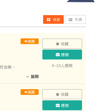
摘要
列表
❤推薦
收藏
應徵
0~10人應徵
道符合規範
展開
❤推薦
收藏
應徵