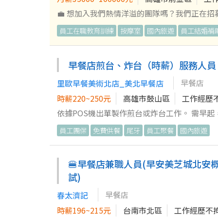
💼 想加入我們熱情洋溢的團隊嗎？我們正在招募【
告，讓更多企業找到完美合作夥伴！ 2. 定期回訪
員工在職教育訓練
按摩室
國內旅遊
員工結婚補
助企業建立職缺並熟悉招募系統操作，將服務從線上延續到線下！ 💵 我們提供的豐厚福利 
餐津貼+績效獎金【無上限】 ●提供國內外員
異） 🎯 我們的期待 1. 內勤辦公室工作，需要具備基本打字能力與電腦操作概念。 2. 不論你是剛畢業還是想重回職場，具
早餐店煎台、炸台（時薪）服務人員
備企圖心與學習力就歡迎加入！有賺錢的熱情是
早餐店
里歐早餐美術北店_美北早餐店
https://assessment.1111.com.t
都期待你的加入！ 一起來打造更美好的職場未
時薪220~250元
高雄市鼓山區
工作經歷
依據POS機出單製作煎台或炸台工作。 需早
餐。 需要有內場工作經驗。
員工團保
免費供餐
尾牙
員工聚餐
國內旅遊
🍔早餐店兼職人員(早安美芝城北安
試)
早餐店
春太濟記
時薪196~215元
台南市北區
工作經歷不