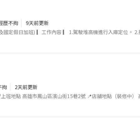
經歷不拘
9天前更新
合週六及國定假日加班) ▎工作內容 ▎ 1.駕駛堆高機進行入庫定位。 2
，請自行評估身體狀
不拘
2天前更新
麵包類 組合製作的餐點） 煎台（烹飪食材） 炒台（煮茶 備料 麵
配合 🔺無誠勿試🔺 💡面試流程⬇️ 🉑電聯📱預
🉑預約成功後 請攜帶完整履歷到店鋪 🉑面試地點 ：高雄市鳳山區濱山街15巷