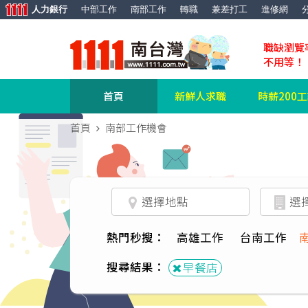
人力銀行
中部工作
南部工作
轉職
兼差打工
進修網
職缺瀏覽
不用等！
首頁
新鮮人求職
時薪200
首頁
南部工作機會
熱門秒搜：
高雄工作
台南工作
搜尋結果：
早餐店