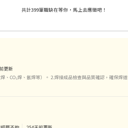
共計
399
筆
職缺在等你，馬上去應徵吧！
天前更新
焊、CO₂焊、氬焊等）。 2.焊接成品檢查與品質確認，確保焊
域整理，並配合主管交辦事項完成作業。 4.具焊接經驗，兼職可
作經歷不拘
254天前更新