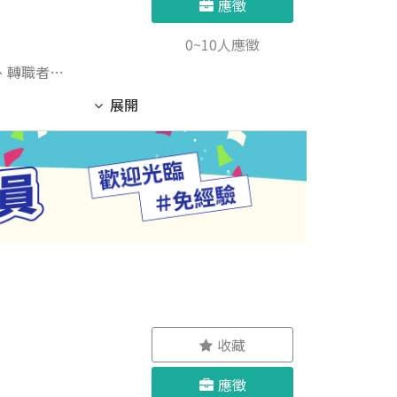
應徵
0~10人應徵
生、轉職者，
展開
伴好溝通，
轉為正職發
 ✔對餐飲
收藏
應徵