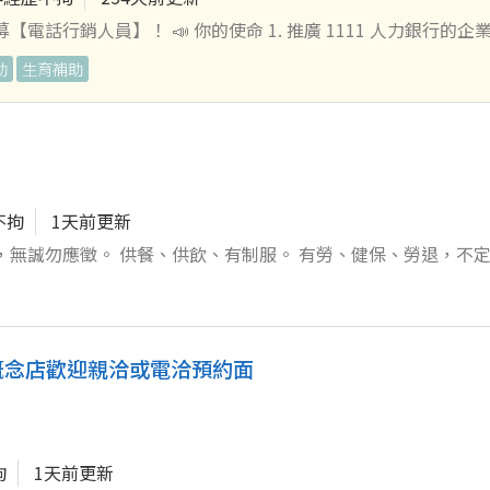
電話行銷人員】！ 📣 你的使命 1. 推廣 1111 人力銀行的企
 1111 VIP 會員企業，關懷並聯繫續約，建立長久合作的友好關係
助
生育補助
●底薪$35000+全勤1000+午
工旅遊津貼，三節獎金，生日禮金 （固定或變動薪資因個人資歷
加分！ 3. 完成九大職能星測驗，並將結果提供給企業參考：
w/cstar/ ✨ 準備好大展身手了嗎？ 不管你有沒有相關經驗，只要你有熱情
來吧！
不拘
1天前更新
起，無誠勿應徵。 供餐、供飲、有制服。 有勞、健保、勞退，不
概念店歡迎親洽或電洽預約面
拘
1天前更新