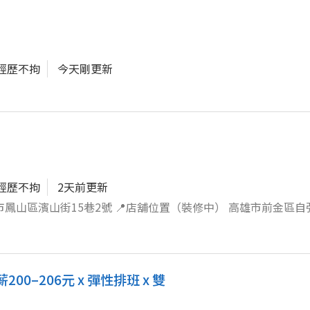
經歷不拘
今天剛更新
經歷不拘
2天前更新
為管理職 （管理職加給） 🥪工作內容🥪 櫃檯（結帳收銀 協
 組裝（烘烤麵包類 組合製作的餐點） 煎台（烹飪食材） 炒台（
00–206元 x 彈性排班 x 雙