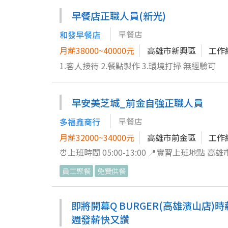
早餐店正職人員(新光)
早餐店
和發早餐店
月薪38000~40000元
高雄市新興區
工作
1.客人接待 2.餐點製作 3.環境打掃 無經驗可
早安美芝城_前金自強正職人員
早餐店
多福鑫商行
月薪32000~34000元
高雄市前金區
工作
⏰上班時間 05:00-13:00 📍實習上班地點 高雄市鳳山區濱山街15巷2號 📍店舖位置（裝修中） 高雄市前金區自強二路59號
😎休假制度 月休8天（排班制） 💵薪資待遇 正職人員： 32000元起 ✔️職能崗位能力調薪 ✔️加班費制度 ✔️每月業績達標獎
員工聚餐
免費供餐
金 🤩職能評核，表現及學習良好 調整薪資🤩 ✌️員工福利✌️ 🈶勞保 🈶健保 🈶勞退6％ 🈶員工團體保險 🈶特休（入全天人員
滿6個月享） 🈶不定期員工聚餐🍽️ 🈶供餐 🈶表現優異傑出可成
助解決客人問題） 包餐（飲料調飲 餐點整合）
即將開幕Q BURGER(高雄濱山店)時薪2
麵類） 🈲出勤狀況不佳者（ 早餐店大忌） 🈲對份內工作沒責任感 🈲短期人員 需長期配合 🔺無誠勿試🔺 💡面試流程⬇️ 🉑
週發薪快又讚