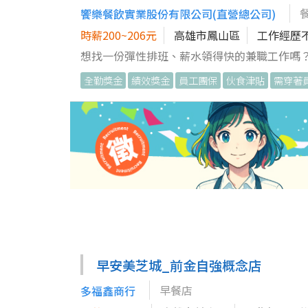
電聯📱預約面試時間 0916180325 孫小姐 🉑預約成功後 請攜帶完整履歷到店鋪 🉑面試地點 ：高雄市鳳山區濱山街15巷2
饗樂餐飲實業股份有限公司(直營總公司)
號
時薪200~206元
高雄市鳳山區
工作經歷
想找一份彈性排班、薪水領得快的兼職工作嗎？ 加
還是二度就業者，這裡都有你的舞台，讓我們一起打造快樂又有成就
全勤獎金
績效獎金
員工團保
伙食津貼
需穿著
持，依照流程完成出餐與顧客服務。 2、門市環境
QBurger】 ✔雙週發薪制：每兩週就領薪
工作氛圍愉快 ✔工作地點近家分發：全台破百
展！ 【我們正在找的你】 ✔每週可配合至少3
有興趣，想累積工作與服務經驗者
早安美芝城_前金自強概念店
早餐店
多福鑫商行