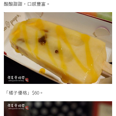
酸酸甜甜，口感豐富。
「橘子優格」$60。