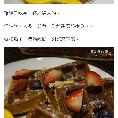
雖說是吃完午餐才過來的，
但想說，人多，分食一份鬆餅應該還ＯＫ，
就加點了「波諾鬆餅」$130來嚐嚐。