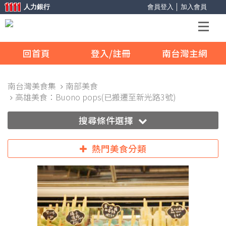
人力銀行
會員登入
│
加入會員
回首頁
登入/註冊
南台灣主網
南台灣美食集
南部美食
高雄美食：Buono pops(已搬遷至新光路3號)
搜尋條件選擇
熱門美食分類