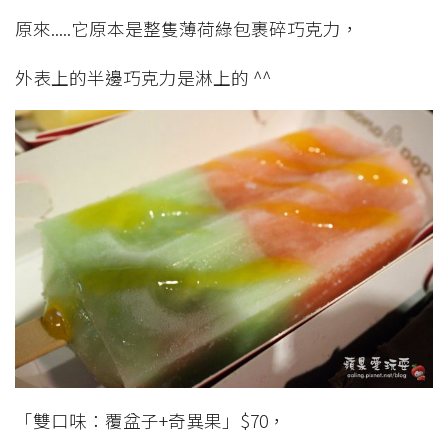
原來.....它原本是整隻薄荷綠包裹碎巧克力，
外表上的半邊巧克力是淋上的 ^^
「雙口味：覆盆子+奇異果」$70，