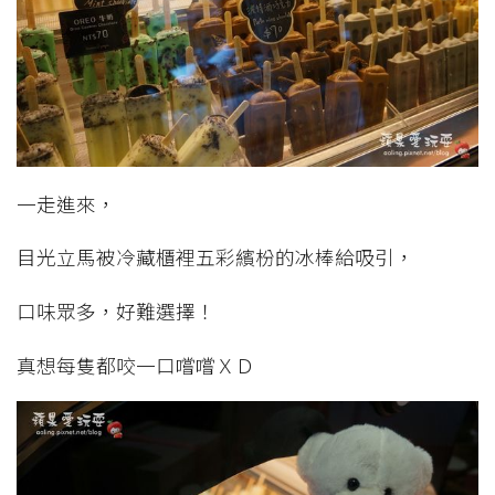
一走進來，
目光立馬被冷藏櫃裡五彩繽枌的冰棒給吸引，
口味眾多，好難選擇！
真想每隻都咬一口嚐嚐ＸＤ