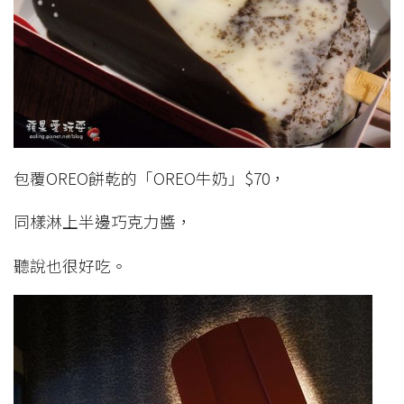
包覆OREO餅乾的「OREO牛奶」$70，
同樣淋上半邊巧克力醬，
聽說也很好吃。