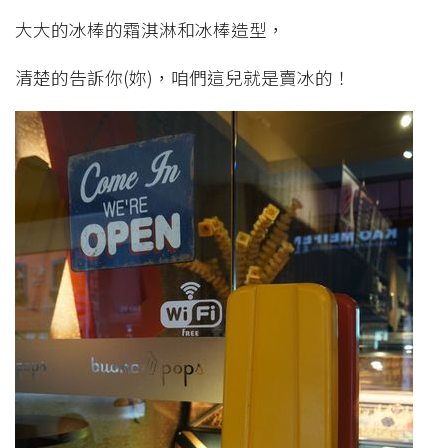
大大的冰棒的霜淇淋和冰棒造型，
清楚的告訴你(妳)，咱們這兒就是賣冰的！