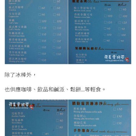
除了冰棒外，
也供應咖啡、飲品和鹹派、鬆餅...等輕食。