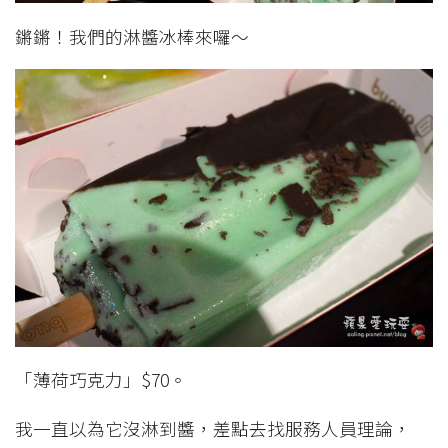
鏘鏘！我們的淋醬冰棒來囉～
「薄荷巧克力」$70。
我一直以為它沒淋到醬，差點去找服務人員理論，