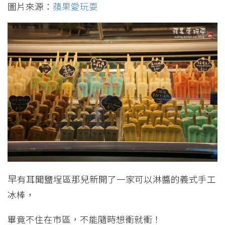
圖片來源：
蘋果愛玩耍
早
有耳聞鹽埕區那兒新開了一家可以淋醬的義式手工
冰棒，
畢竟不住在市區，不能隨時想衝就衝！