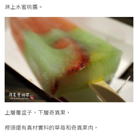
淋上水蜜桃醬。
上層覆盆子，下層奇異果，
裡頭還有真材實料的草苺和奇異果肉，