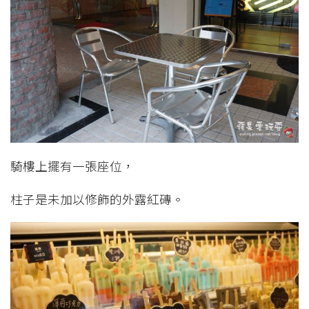
騎樓上擺有一張座位，
柱子是未加以修飾的外露紅磚。