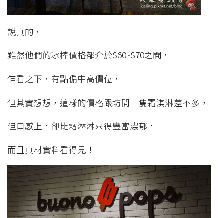
說真的，
雖然他們的冰棒價格都介於$60~$70之間，
乍看之下，有點偏中高價位，
但其實想想，這樣的價格跟坊間一隻霜淇淋差不多，
但口感上，卻比霜淋淋來得豐富濃郁，
而且真材實料看得見！