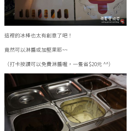
這裡的冰棒也太有創意了吧！
竟然可以淋醬或加堅果耶~~
（打卡按讚可以免費淋醬喔，一隻省$20元 ^^）