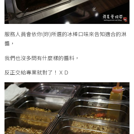
服務人員會依你(妳)所選的冰棒口味來告知適合的淋
醬，
我們也沒多問有什麼樣的醬料，
反正交給專業就對了！ＸＤ