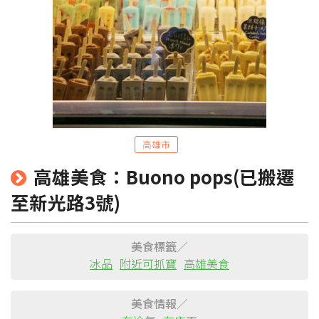
高雄市
粉絲團
Line@
IG
高雄美食：Buono pops(已搬遷
至新光路3號)
美食標籤／
冰品
附近可抓寶
高雄美食
美食情報／