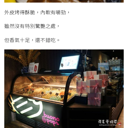
外皮烤得酥脆，內軟有嚼勁，
雖然沒有特別驚艷之處，
但香氣十足，還不錯吃。