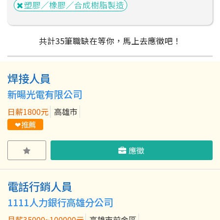
塑膠／橡膠／合成樹脂製造
共計
35
筆
職缺在等你，馬上去應徵吧！
焊接人員
粉絲團
Line@
IG
新暘光電有限公司
日薪1800元
高雄市
❤推薦
應徵
電話行銷人員
1111人力銀行高雄分公司
月薪35000~100000元
高雄市前金區