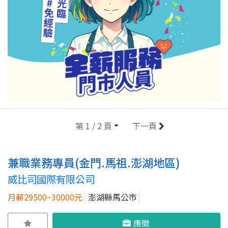
第 1 / 2 頁
下一頁
兼職業務專員(金門.馬祖.澎湖地區)
威比司國際有限公司
月薪29500~30000元
澎湖縣馬公市
應徵