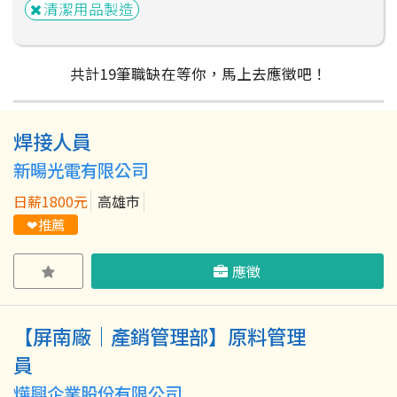
清潔用品製造
共計
19
筆
職缺在等你，馬上去應徵吧！
焊接人員
粉絲團
Line@
IG
新暘光電有限公司
日薪1800元
高雄市
❤推薦
應徵
【屏南廠｜產銷管理部】原料管理
員
燁興企業股份有限公司