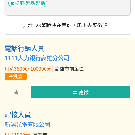
橡膠製品製造
共計
123
筆
職缺在等你，馬上去應徵吧！
電話行銷人員
粉絲團
Line@
IG
1111人力銀行高雄分公司
月薪35000~100000元
高雄市前金區
❤推薦
應徵
焊接人員
新暘光電有限公司
日薪1800元
高雄市