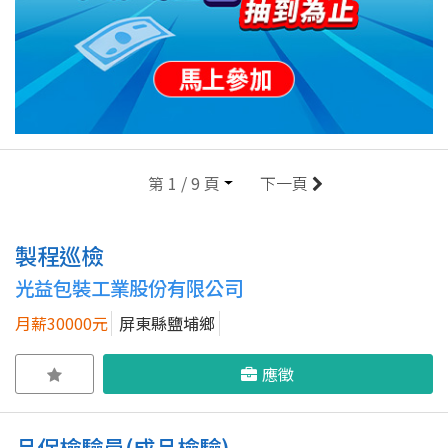
第 1 / 9 頁
下一頁
製程巡檢
光益包裝工業股份有限公司
月薪30000元
屏東縣鹽埔鄉
應徵
品保檢驗員(成品檢驗)