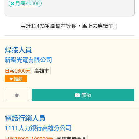
月薪40000
共計
11473
筆
職缺在等你，馬上去應徵吧！
焊接人員
粉絲團
Line@
IG
新暘光電有限公司
日薪1800元
高雄市
❤推薦
應徵
電話行銷人員
1111人力銀行高雄分公司
月薪35000~100000元
高雄市前金區