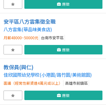
應徵
安平區八方雲集徵全職
八方雲集(華品味美食店)
月薪48000~50000元
台南市安平區
應徵
教保員(興仁)
佳欣國際幼兒學校(小港園/路竹園/美術館園)
面議（經常性薪資達4萬元或以上）
高雄市前鎮區
應徵