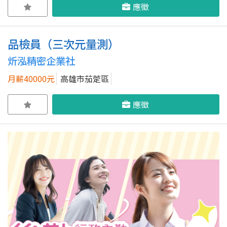
應徵
品檢員（三次元量測）
炘泓精密企業社
月薪40000元
高雄市茄萣區
應徵