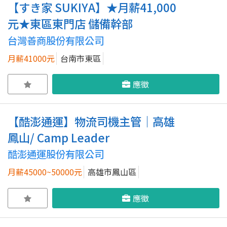
【すき家 SUKIYA】★月薪41,000
元★東區東門店 儲備幹部
台灣善商股份有限公司
月薪41000元
台南市東區
應徵
【酷澎通運】物流司機主管｜高雄
鳳山/ Camp Leader
酷澎通運股份有限公司
月薪45000~50000元
高雄市鳳山區
應徵