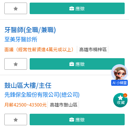
應徵
牙醫師(全職/兼職)
至美牙醫診所
面議（經常性薪資達4萬元或以上）
高雄市楠梓區
應徵
鼓山區大樓/主任
先鋒保全股份有限公司(總公司)
!
收藏
月薪42500~43500元
高雄市鼓山區
應徵