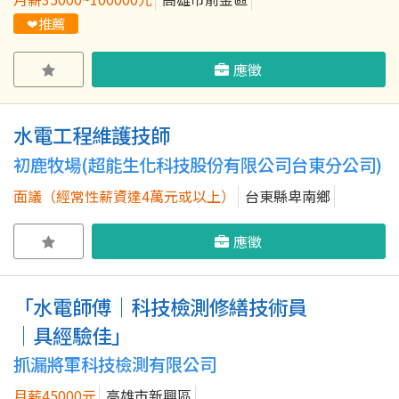
❤推薦
應徵
水電工程維護技師
初鹿牧場(超能生化科技股份有限公司台東分公司)
面議（經常性薪資達4萬元或以上）
台東縣卑南鄉
應徵
「水電師傅｜科技檢測修繕技術員
｜具經驗佳」
抓漏將軍科技檢測有限公司
月薪45000元
高雄市新興區