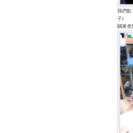
我們點
子)
關東煮