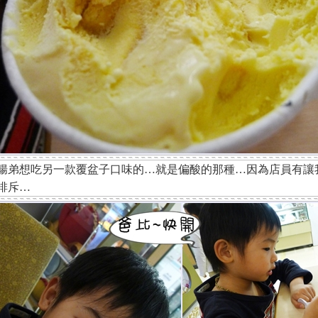
腸弟想吃另一款覆盆子口味的…就是偏酸的那種…因為店員有讓
排斥…