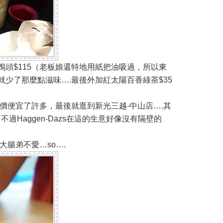
頭$115（老板娘還特地用紙把油吸過，所以東
少了那麼點滋味….最後外加紅太陽百香綠茶$35
原價便宜了許多，最後就逛到
新光三越-中山店….其
冰…不過Haggen-Dazs在這的生意好像沒有隔壁的
大腸弟不愛…so….