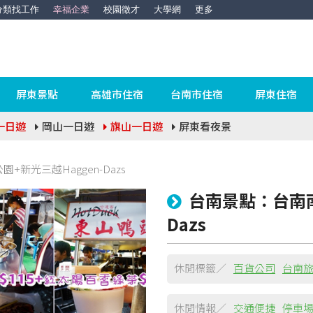
分類找工作
幸福企業
校園徵才
大學網
更多
屏東景點
高雄市住宿
台南市住宿
屏東住宿
一日遊
岡山一日遊
旗山一日遊
屏東看夜景
新光三越Haggen-Dazs
台南景點：台南南
Dazs
休閒標籤／
百貨公司
台南
休閒情報／
交通便捷
停車