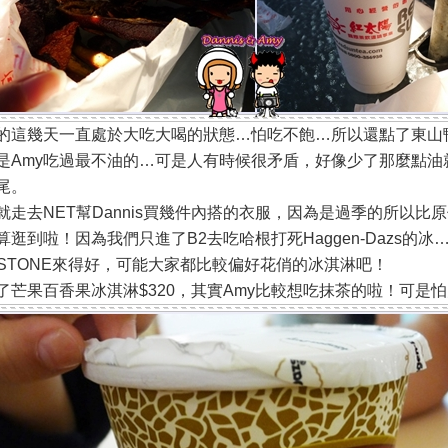
的這幾天一直處於大吃大喝的狀態…怕吃不飽…所以還點了東山鴨
是Amy吃過最不油的…可是人有時候很矛盾，好像少了那麼點油就
尾。
就走去NET幫Dannis買幾件內搭的衣服，因為是過季的所以比
算逛到啦！因為我們只進了B2去吃
哈根打死Haggen-Dazs的
D STONE來得好，可能大家都比較偏好花俏的冰淇淋吧！
了芒果百香果冰淇淋$320，其實Amy比較想吃抹茶的啦！可是怕