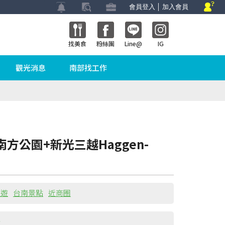
會員登入
│
加入會員
找美食
粉絲團
Line@
IG
觀光消息
南部找工作
方公園+新光三越Haggen-
旅遊
台南景點
近商圈
場