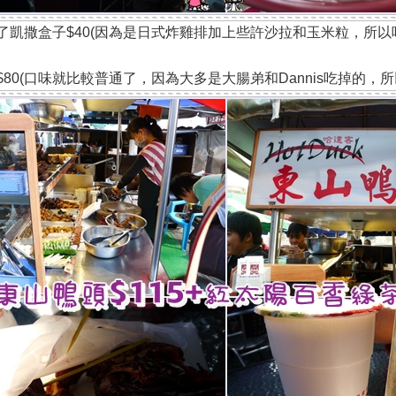
了凱撒盒子$40(因為是日式炸雞排加上些許沙拉和玉米粒，所以
$80(口味就比較普通了，因為大多是大腸弟和Dannis吃掉的，所