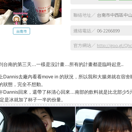
聯絡地址／
台南市中西區中山
連絡電話／
06-2266899
台南市
官方網站／
http://goo.gl/Q
到台南的第三天…一樣是沒計畫…所有的計畫都是臨時起意..
上Dannis去廠內看看move in 的狀況，所以我和大腸弟就在
的狀態，完全不想動。
午Dannis回來，還帶了杯清心回來…南部的飲料就是比北部少
肯定是冰就加了杯子一半的份量。