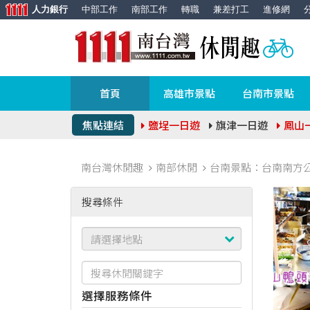
人力銀行
中部工作
南部工作
轉職
兼差打工
進修網
首頁
高雄市景點
台南市景點
焦點連結
鹽埕一日遊
旗津一日遊
鳳山
南台灣休閒趣
南部休閒
台南景點：台南南方公園+
搜尋條件
選擇服務條件