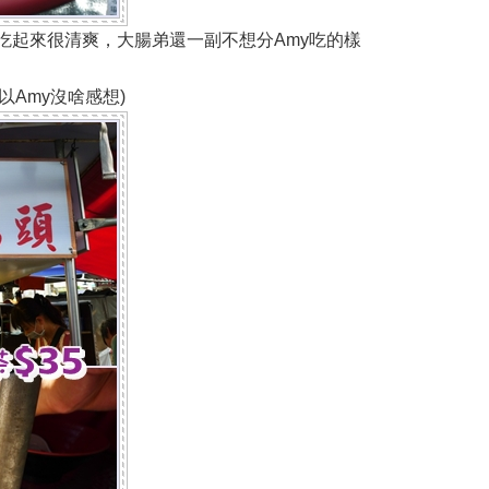
吃起來很清爽，大腸弟還一副不想分Amy吃的樣
以Amy沒啥感想)