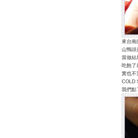
來台南
山鴨頭
當做結
吃飽了
實也不
COL
我們點