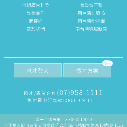
行銷廣告刊登
會員電子報
異業合作
南台灣研職IG
商搜網
南台灣粉絲團
關於我們
南台灣職場新聞
New
求才登入
徵才方案
(07)958-1111
徵才/異業合作
免付費申訴專線:0800-09-1111
週一至週五早上8:30~晚上9:00
全球華人股份有限公司高雄分公司(高市就服字第0010號)© 1111