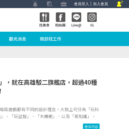
會員登入
│
加入會員
找美食
粉絲團
Line@
IG
觀光消息
南部找工作
」，就在高雄駁二旗艦店，超過40種
！
 每區遊戲都有不同的設計理念，大致上可分為「玩科
能」、「玩益智」、「木療癒」、以及「長知識」，
方式達到五感互動體驗。
更多內容