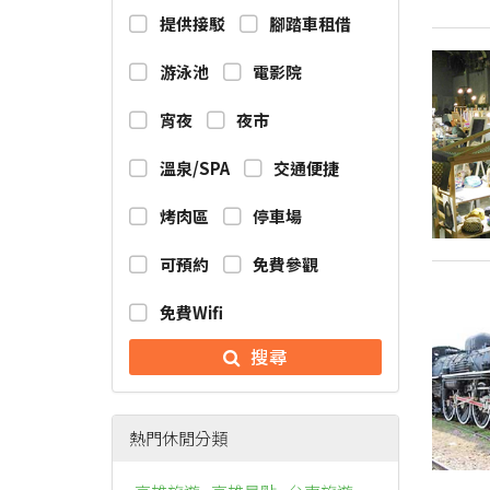
提供接駁
腳踏車租借
游泳池
電影院
宵夜
夜市
溫泉/SPA
交通便捷
烤肉區
停車場
可預約
免費參觀
免費Wifi
搜尋
熱門休閒分類