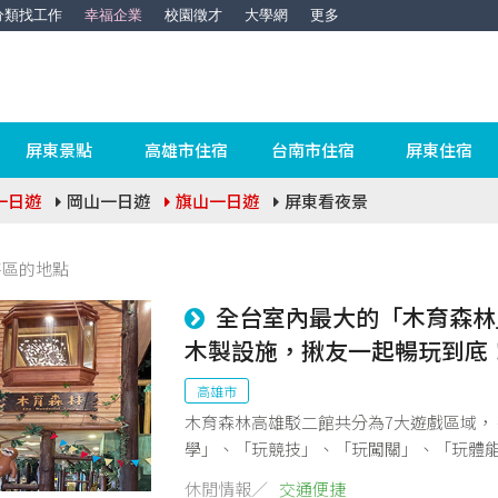
分類找工作
幸福企業
校園徵才
大學網
更多
屏東景點
高雄市住宿
台南市住宿
屏東住宿
一日遊
岡山一日遊
旗山一日遊
屏東看夜景
特區的地點
全台室內最大的「木育森林
木製設施，揪友一起暢玩到底
高雄市
木育森林高雄駁二館共分為7大遊戲區域，
學」、「玩競技」、「玩闖關」、「玩體
場區特色皆為質感木製品，透過不同互動
休閒情報／
交通便捷