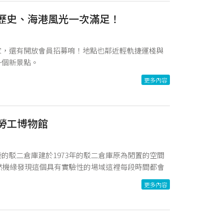
、歷史、海港風光一次滿足！
家，還有開放會員招募唷！地點也鄰近輕軌捷運棧與
一個新景點。
更多內容
勞工博物館
的駁二倉庫建於1973年的駁二倉庫原為閒置的空間
偶然機緣發現這個具有實驗性的場域這裡每段時間都會
城市的未來序曲" 高雄的三大公共建築案輕揭高雄這座
更多內容
空間、時間讓我們感覺到一股城市蓄積待發的文化能
可以看到許多公仔。