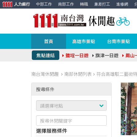
人力銀行
中部工作
南部工作
轉職
兼差打工
進修網
首頁
高雄市景點
台南市景點
焦點連結
鹽埕一日遊
旗津一日遊
鳳山
南台灣休閒趣
南部休閒列表
符合高雄駁二藝術
搜尋條件
選擇服務條件