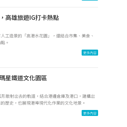
，高雄旅遊IG打卡熱點
有人工造景的「高港水花園」，還結合市集、美食、
熱點。
更多內容
瑪星鐵道文化園區
，弧形散射出去的軌道，結合港邊倉庫及港口，建構出
來的歷史，也展現港埠現代化作業的文化地景。
更多內容