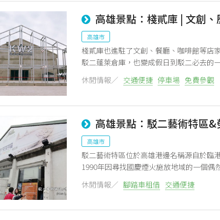
高雄景點：棧貳庫 | 文創
高雄市
棧貳庫也進駐了文創、餐廳、咖啡館等店
駁二蓬萊倉庫，也變成假日到駁二必去的
休閒情報／
交通便捷
停車場
免費參觀
高雄景點：駁二藝術特區&
高雄市
駁二藝術特區位於高雄港邊名稱源自於臨港
1990年因尋找國慶煙火施放地域的一個
有不同的展覽這次參觀的展覽主題為"走進
休閒情報／
腳踏車租借
交通便捷
城市的未來藍圖揭開城市的未來序曲標示
量裡面小小一區很快就逛完接著走到外面