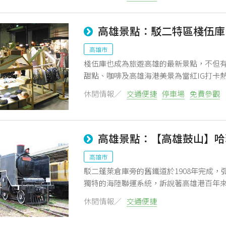
高雄景點：駁二特區棧伍庫
高雄市
棧伍庫也成為旅遊高雄的最新景點，不但
甜點、咖啡及高雄海港美景為當紅IG打卡
休閒情報／
交通便捷
停車場
免費參觀
高雄景點：【高雄鼓山】哈
高雄市
駁二蓬萊倉庫旁的舊鐵道於1908年完成
獨特的海陸聯運系統，訴說著高雄港百年
休閒情報／
交通便捷