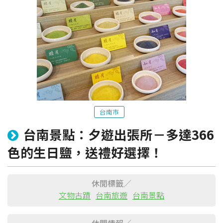
台南市
台南景點：夕遊出張所－多達366
粉絲團
Line@
IG
色的生日鹽，送禮好選擇！
休閒標籤／
文物古蹟
台南旅遊
台南景點