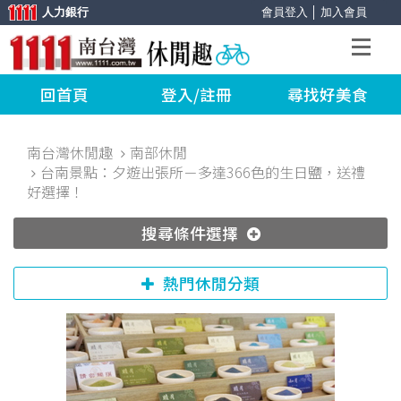
人力銀行
會員登入
│
加入會員
回首頁
登入/註冊
尋找好美食
南台灣休閒趣
南部休閒
台南景點：夕遊出張所－多達366色的生日鹽，送禮
好選擇！
搜尋條件選擇
熱門休閒分類