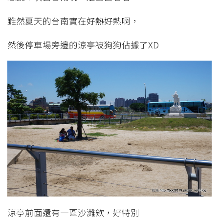
雖然夏天的台南實在好熱好熱啊，
然後停車場旁邊的涼亭被狗狗佔據了XD
涼亭前面還有一區沙灘欸，好特別