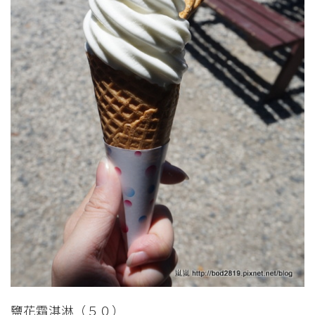
鹽花霜淇淋（５０）