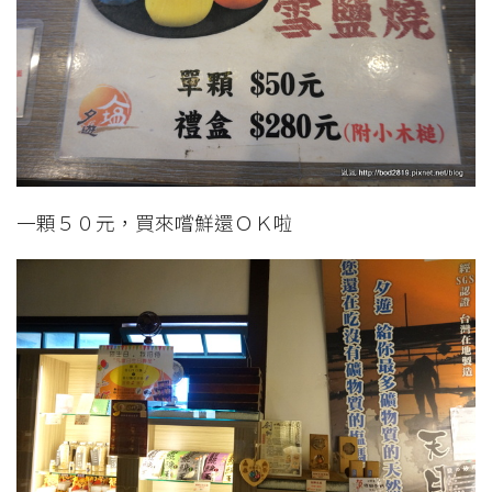
一顆５０元，買來嚐鮮還ＯＫ啦