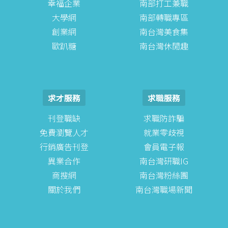
幸福企業
南部打工兼職
大學網
南部轉職專區
創業網
南台灣美食集
歐趴糖
南台灣休閒趣
求才服務
求職服務
刊登職缺
求職防詐騙
免費瀏覽人才
就業零歧視
行銷廣告刊登
會員電子報
異業合作
南台灣研職IG
商搜網
南台灣粉絲團
關於我們
南台灣職場新聞