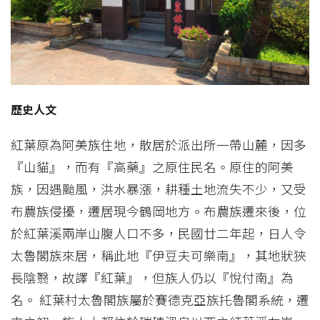
歷史人文
紅葉原為阿美族住地，散居於派出所一帶山麓，因多
『山貓』，而有『高藥』之原住民名。原住的阿美
族，因遇颱風，洪水暴漲，耕種土地流失不少，又受
布農族侵擾，遷居現今鶴岡地方。布農族遷來後，位
於紅葉溪兩岸山腹人口不多，民國廿二年起，日人令
太魯閣族來居，稱此地『伊豆夫可樂南』，其地狀狹
長陰翳，故譯『紅葉』，但族人仍以『悅付南』為
名。 紅葉村太魯閣族屬於賽德克亞族托魯閣系統，遷