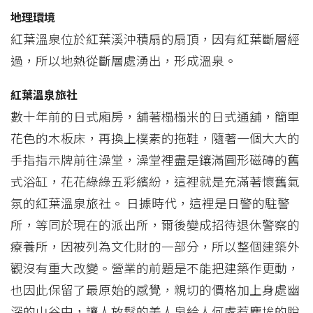
地理環境
紅葉溫泉位於紅葉溪沖積扇的扇頂，因有紅葉斷層經
過，所以地熱從斷層處湧出，形成溫泉。
紅葉溫泉旅社
數十年前的日式廂房，舖著榻榻米的日式通舖，簡單
花色的木板床，再換上樸素的拖鞋，隨著一個大大的
手指指示牌前往澡堂，澡堂裡盡是鑲滿圓形磁磚的舊
式浴缸，花花綠綠五彩繽紛，這裡就是充滿著懷舊氣
氛的紅葉溫泉旅社。 日據時代，這裡是日警的駐警
所，等同於現在的派出所，爾後變成招待退休警察的
療養所，因被列為文化財的一部分，所以整個建築外
觀沒有重大改變。營業的前題是不能把建築作更動，
也因此保留了最原始的感覺，親切的價格加上身處幽
深的山谷中，讓人放鬆的美人泉給人何處惹塵埃的脫