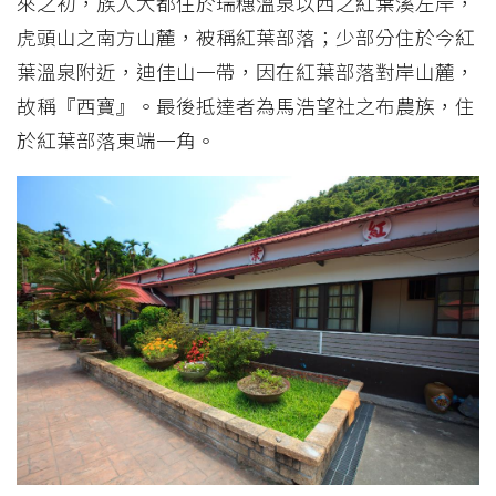
來之初，族人大都住於瑞穗溫泉以西之紅葉溪左岸，
虎頭山之南方山麓，被稱紅葉部落；少部分住於今紅
葉溫泉附近，迪佳山一帶，因在紅葉部落對岸山麓，
故稱『西寶』。最後抵達者為馬浩望社之布農族，住
於紅葉部落東端一角。