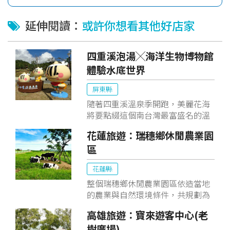
延伸閱讀：
或許你想看其他好店家
四重溪泡湯╳海洋生物博物館
體驗水底世界
屏東縣
隨著四重溪溫泉季開跑，美麗花海
將要點綴這個南台灣最富盛名的溫
泉鄉，來吧，替自己安排一趟國境
花蓮旅遊：瑞穗鄉休閒農業園
之南之旅。先到國立海洋生物博物
區
館欣賞魚兒悠遊的身影，深度探索
美麗的海洋世界。接著再到福安宮
花蓮縣
拜拜，祈求心靈上的平靜，最後再
到溫泉公園泡暖湯，享受舒適泉
整個瑞穗鄉休閒農業園區依造當地
意。
的農業與自然環境條件，共規劃為
童之園、花之園、鳥之園、茶之園
高雄旅遊：寶來遊客中心(老
及果之園等五大園區；其中緊臨台
樹廣場)
九線旁的童之園，位於台九線瑞穗