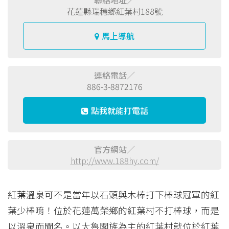
聯絡地址／
花蓮縣瑞穗鄉紅葉村188號
馬上導航
連絡電話／
886-3-8872176
點我就能打電話
官方網站／
http://www.188hy.com/
紅葉溫泉可不是當年以石頭與木棒打下棒球冠軍的紅
葉少棒唷！位於花蓮萬榮鄉的紅葉村不打棒球，而是
以溫泉而聞名。以太魯閣族為主的紅葉村就位於紅葉