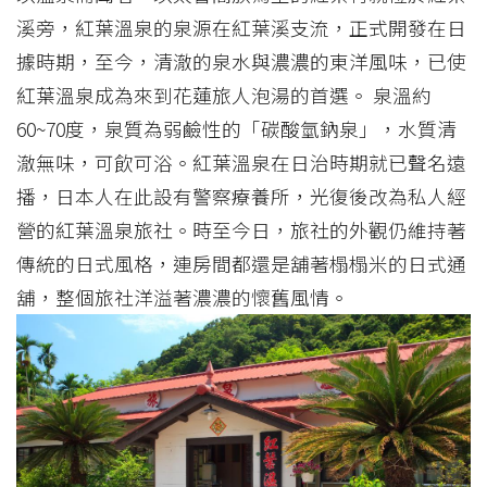
溪旁，紅葉溫泉的泉源在紅葉溪支流，正式開發在日
據時期，至今，清澈的泉水與濃濃的東洋風味，已使
紅葉溫泉成為來到花蓮旅人泡湯的首選。 泉溫約
60~70度，泉質為弱鹼性的「碳酸氫鈉泉」，水質清
澈無味，可飲可浴。紅葉溫泉在日治時期就已聲名遠
播，日本人在此設有警察療養所，光復後改為私人經
營的紅葉溫泉旅社。時至今日，旅社的外觀仍維持著
傳統的日式風格，連房間都還是舖著榻榻米的日式通
舖，整個旅社洋溢著濃濃的懷舊風情。