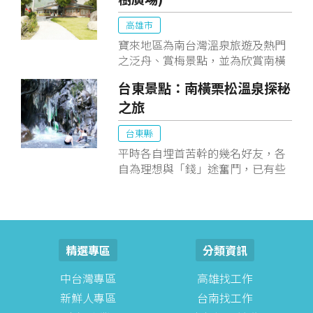
街區北端，是將農會閒置不用之集
高雄市
貨場改造為具有教育性及啟發性的
農業兒童樂園，因位處整個瑞穗鄉
寶來地區為南台灣溫泉旅遊及熱門
休閒農業園區之樞紐
之泛舟、賞梅景點，並為欣賞南橫
高山自然景觀之入口門戶，假日期
台東景點：南橫栗松溫泉探秘
間遊客活動頻繁。
之旅
台東縣
平時各自埋首苦幹的幾名好友，各
自為理想與「錢」途奮鬥，已有些
時日無暇仰望藍天、眺望青山綠
水，人生就只有「忙」這個字可以
形容。在偶然的機會下，小酌聚首
時，有人提議探訪台東的「栗松溫
泉」，一個位於南橫深山野嶺間的
精選專區
分類資訊
野溪溫泉，準備一起尋找這「仙境
傳說之泉」，來接受大自然洗禮。
中台灣專區
高雄找工作
新鮮人專區
台南找工作