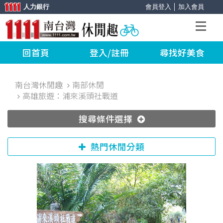
人力銀行
會員登入
│
加入會員
回首頁
登入/註冊
尋找好美食
南台灣休閒趣
南部休閒
高雄旅遊：浦來溪頭社戰道
搜尋條件選擇
熱門休閒分類