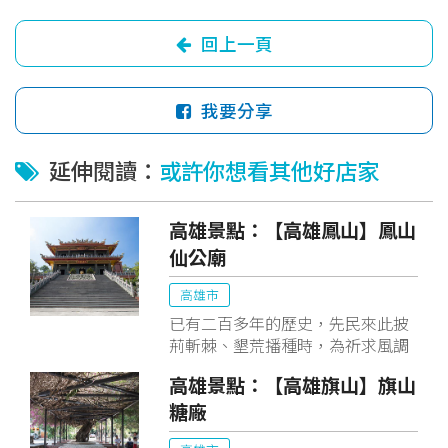
回上一頁
我要分享
延伸閱讀：
或許你想看其他好店家
高雄景點：【高雄鳳山】鳳山
仙公廟
高雄市
已有二百多年的歷史，先民來此披
荊斬棘、墾荒播種時，為祈求風調
雨順、五榖豐收，遂於鳳山城南門
高雄景點：【高雄旗山】旗山
口築廟，主祀呂洞賓、李鐵拐及神
糖廠
農大帝。