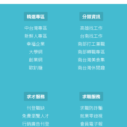
精選專區
分類資訊
中台灣專區
高雄找工作
新鮮人專區
台南找工作
幸福企業
南部打工兼職
大學網
南部轉職專區
創業網
南台灣美食集
歐趴糖
南台灣休閒趣
求才服務
求職服務
刊登職缺
求職防詐騙
免費瀏覽人才
就業零歧視
行銷廣告刊登
會員電子報