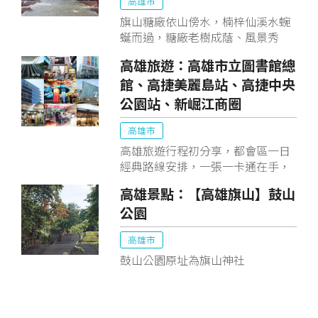
高雄市
旗山糖廠依山傍水，楠梓仙溪水蜿
蜒而過，糖廠老樹成蔭、風景秀
麗，園區規劃了多功能廣場、溜冰
高雄旅遊：高雄市立圖書館總
場、小火車、自行車道等區域，還
館、高捷美麗島站、高捷中央
有特別的鴕鳥園，很適合親子共
遊。
公園站、新崛江商圈
高雄市
高雄旅遊行程初分享，都會區一日
經典路線安排，一張一卡通在手，
我們搭市區公車免費玩高雄！與氣
高雄景點：【高雄旗山】鼓山
勢磅礡的「光之穹頂」、都市綠洲
公園
「中央公園」親身互動，再到高雄
新地標「高雄市立圖書館總館」沾
高雄市
點書卷味，中午逛三多商圈「大遠
百」，下午逛購物天堂「新崛江商
鼓山公園原址為旗山神社
圈」，腳越痠越滿足啦~