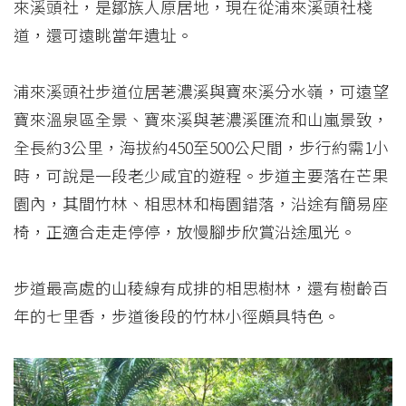
來溪頭社，是鄒族人原居地，現在從浦來溪頭社棧
道，還可遠眺當年遺址。
浦來溪頭社步道位居荖濃溪與寶來溪分水嶺，可遠望
寶來溫泉區全景、寶來溪與荖濃溪匯流和山嵐景致，
全長約3公里，海拔約450至500公尺間，步行約需1小
時，可說是一段老少咸宜的遊程。步道主要落在芒果
園內，其間竹林、相思林和梅園錯落，沿途有簡易座
椅，正適合走走停停，放慢腳步欣賞沿途風光。
步道最高處的山稜線有成排的相思樹林，還有樹齡百
年的七里香，步道後段的竹林小徑頗具特色。