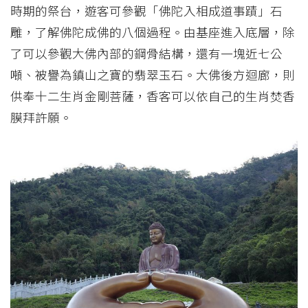
時期的祭台，遊客可參觀「佛陀入相成道事蹟」石
雕，了解佛陀成佛的八個過程。由基座進入底層，除
了可以參觀大佛內部的鋼骨結構，還有一塊近七公
噸、被譽為鎮山之寶的翡翠玉石。大佛後方迴廊，則
供奉十二生肖金剛菩薩，香客可以依自己的生肖焚香
膜拜許願。