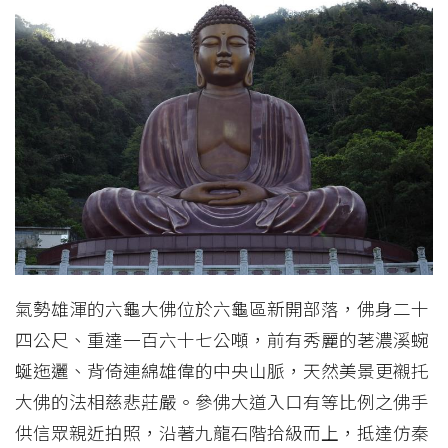
氣勢雄渾的六龜大佛位於六龜區新開部落，佛身二十
四公尺、重達一百六十七公噸，前有秀麗的荖濃溪蜿
蜒迤邐、背倚連綿雄偉的中央山脈，天然美景更襯托
大佛的法相慈悲莊嚴。參佛大道入口有等比例之佛手
供信眾親近拍照，沿著九龍石階拾級而上，抵達仿秦