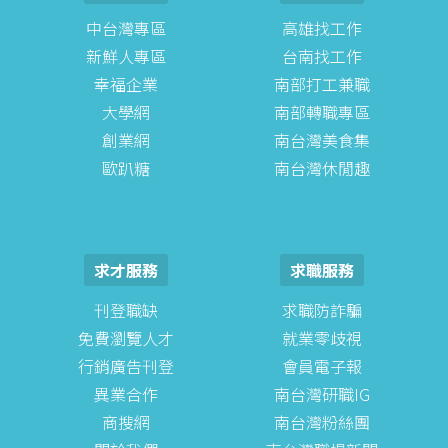
中台灣專區
高雄找工作
新鮮人專區
台南找工作
幸福企業
南部打工兼職
大學網
南部轉職專區
創業網
南台灣美食集
歐趴糖
南台灣休閒趣
求才服務
求職服務
刊登職缺
求職防詐騙
免費瀏覽人才
就業零歧視
行銷廣告刊登
會員電子報
異業合作
南台灣研職IG
商搜網
南台灣粉絲團