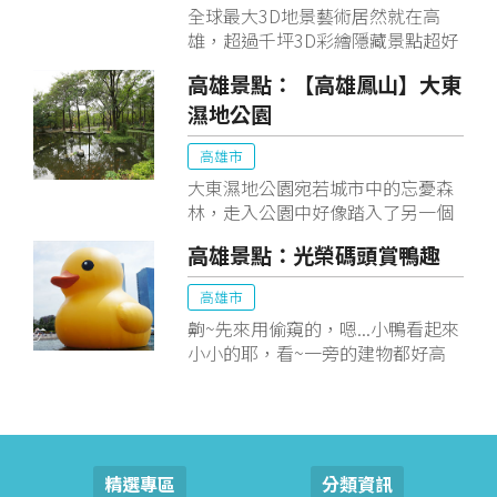
全球最大3D地景藝術居然就在高
雄，超過千坪3D彩繪隱藏景點超好
拍！
高雄景點：【高雄鳳山】大東
濕地公園
高雄市
大東濕地公園宛若城市中的忘憂森
林，走入公園中好像踏入了另一個
空間，配合午後溫暖的陽光，非常
高雄景點：光榮碼頭賞鴨趣
適合在此漫步度過優閒的時光。
高雄市
齁~先來用偷窺的，嗯...小鴨看起來
小小的耶，看~一旁的建物都好高
挑啊，那小鴨是有多大呢，果然要
近看才可感受到它的巨大美啊~
精選專區
分類資訊