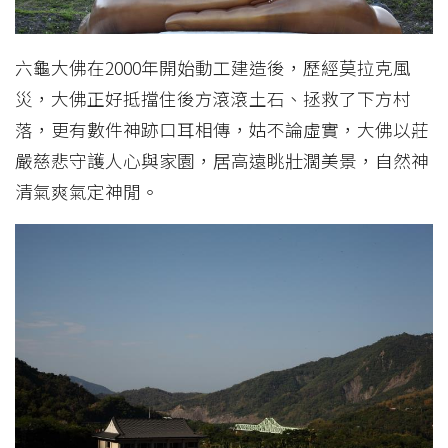
六龜大佛在2000年開始動工建造後，歷經莫拉克風
災，大佛正好抵擋住後方滾滾土石、拯救了下方村
落，更有數件神跡口耳相傳，姑不論虛實，大佛以莊
嚴慈悲守護人心與家園，居高遠眺壯濶美景，自然神
清氣爽氣定神閒。