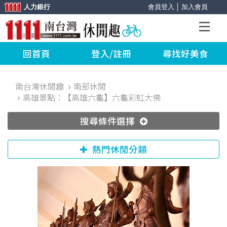
人力銀行
會員登入
│
加入會員
回首頁
登入/註冊
尋找好美食
南台灣休閒趣
南部休閒
高雄景點：【高雄六龜】六龜彩虹大佛
搜尋條件選擇
熱門休閒分類