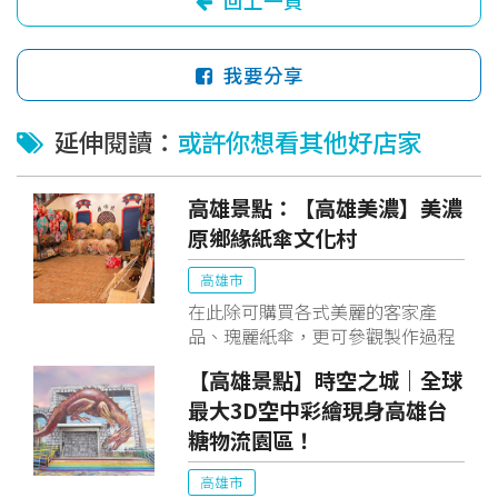
回上一頁
我要分享
延伸閱讀：
或許你想看其他好店家
高雄景點：【高雄美濃】美濃
原鄉緣紙傘文化村
高雄市
在此除可購買各式美麗的客家產
品、瑰麗紙傘，更可參觀製作過程
或親手DIY製做獨一無二的專屬工藝
【高雄景點】時空之城｜全球
品，尋訪客家風情、體驗文物之
最大3D空中彩繪現身高雄台
美，原鄉緣紙傘文化村將不虛此
行。
糖物流園區！
高雄市