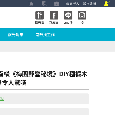
會員登入
│
加入會員
找美食
粉絲團
Line@
IG
觀光消息
南部找工作
南橫《梅園野營秘境》DIY種椴木
景令人驚嘆
景點