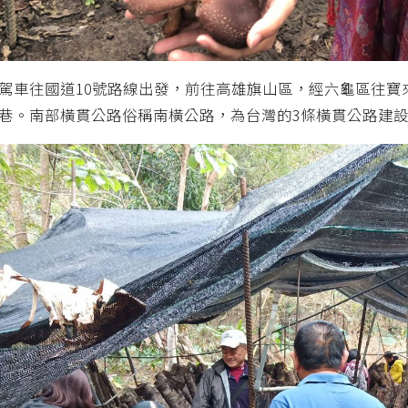
駕車往國道10號路線出發，前往高雄旗山區，經六龜區往寶
巷。南部橫貫公路俗稱南橫公路，為台灣的3條橫貫公路建設