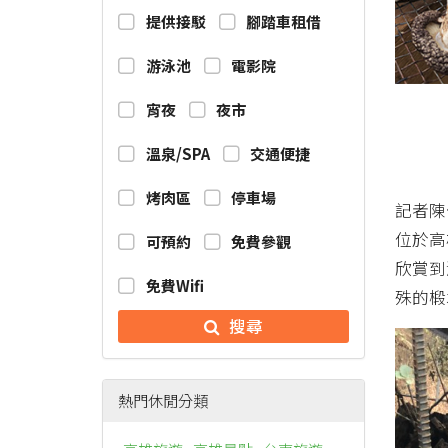
提供接駁
腳踏車租借
游泳池
電影院
宵夜
夜市
溫泉/SPA
交通便捷
烤肉區
停車場
記者陳
位於高
可預約
免費參觀
欣賞到
免費Wifi
殊的椴
搜尋
熱門休閒分類