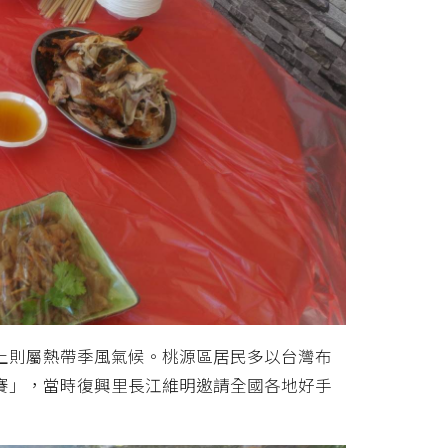
上則屬熱帶季風氣候。桃源區居民多以台灣布
戰賽」，當時復興里長江維明邀請全國各地好手