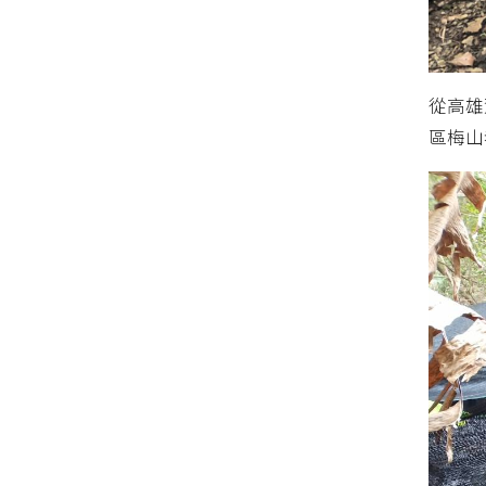
從高雄
區梅山