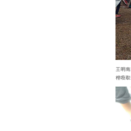
王明南
裡吸取