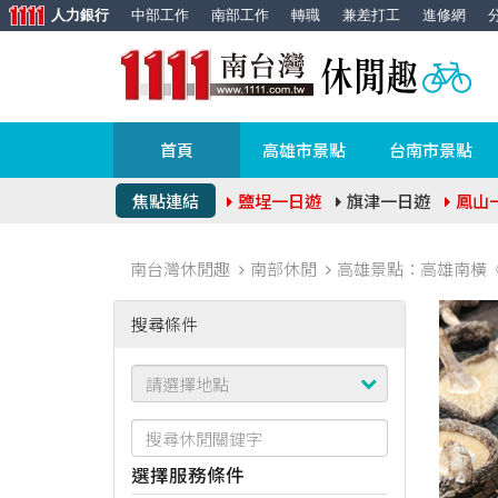
人力銀行
中部工作
南部工作
轉職
兼差打工
進修網
首頁
高雄市景點
台南市景點
焦點連結
鹽埕一日遊
旗津一日遊
鳳山
南台灣休閒趣
南部休閒
高雄景點：高雄南橫《
搜尋條件
選擇服務條件