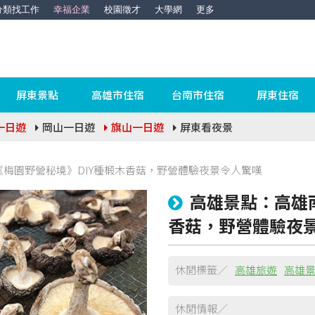
分類找工作
幸福企業
校園徵才
大學網
更多
屏東景點
高雄市住宿
台南市住宿
屏東住宿
一日遊
岡山一日遊
旗山一日遊
屏東看夜景
梅園野營秘境》DIY種椴木香菇，野營體驗夜景令人驚嘆
高雄景點：高雄
香菇，野營體驗夜
休閒標籤／
高雄旅遊
高雄
休閒情報／