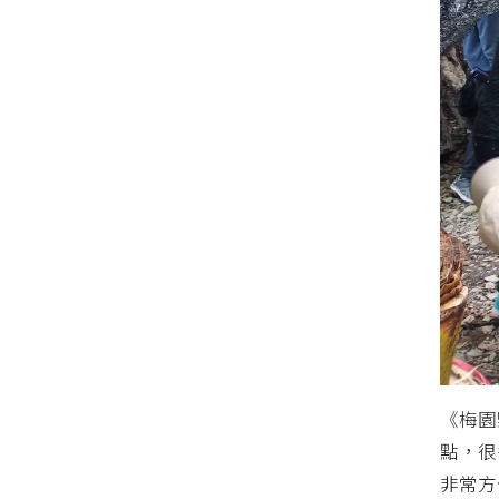
《梅園
點，很
非常方