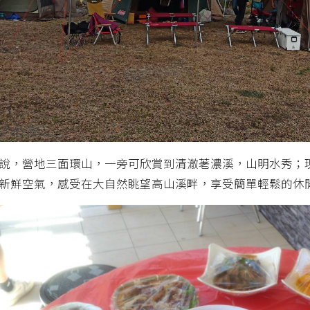
說，營地三面環山，一旁可欣賞到清澈荖濃溪，山明水秀；
新鮮空氣，感受在大自然眺望高山溪畔，享受簡單輕鬆的休