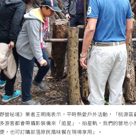
野營秘境》業者王明南表示，平時熱愛戶外活動，「桃源區
多游客都會帶攝影裝備來「追星」、拍星軌，我們的營地小
便，也可訂購部落原民風味餐在現場享用」。