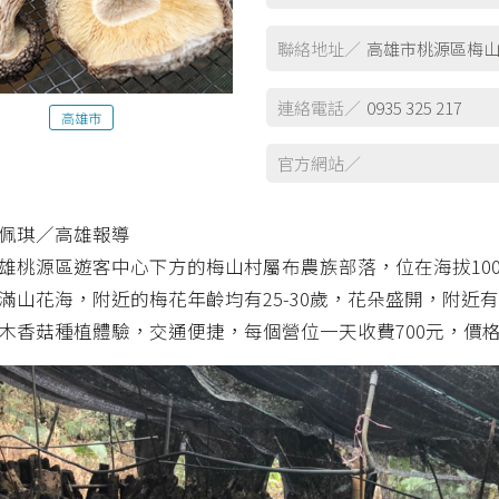
聯絡地址／
高雄市桃源區梅山
連絡電話／
0935 325 217
高雄市
官方網站／
佩琪／高雄報導
雄桃源區遊客中心下方的梅山村屬布農族部落，位在海拔10
滿山花海，附近的梅花年齡均有25-30歲，花朵盛開，附近
木香菇種植體驗，交通便捷，每個營位一天收費700元，價