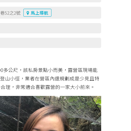
巷52之2號
馬上導航
00多公尺，該私房景點小而美，露營區現場能
有登山小徑，業者在營區內還規劃成是少見且特
格合理，非常適合喜歡露營的一家大小前來。