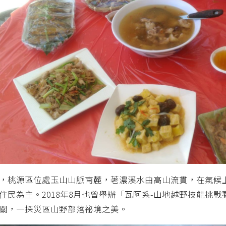
，桃源區位處玉山山脈南麓，荖濃溪水由高山流貫，在氣候
住民為主。2018年8月也曾舉辦「瓦阿系-山地越野技能挑
關，一探災區山野部落祕境之美。