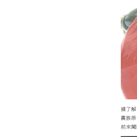
據了解
農族原
前來闖