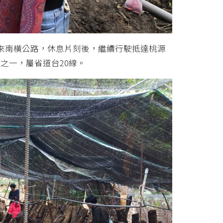
來南橫公路，休息片刻後，繼續行駛抵達桃源
之一，屬省道台20線。