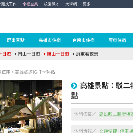
分類找工作
幸福企業
校園徵才
大學網
更多
屏東景點
高雄市住宿
台南市住宿
屏東住宿
一日遊
岡山一日遊
旗山一日遊
屏東看夜景
伍庫，高雄旅遊IG打卡熱點
高雄景點：駁二
點
休閒標籤／
高雄駁二藝術特
休閒情報／
交通便捷
停車