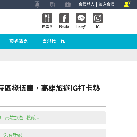
會員登入
│
加入會員
找美食
粉絲團
Line@
IG
觀光消息
南部找工作
特區棧伍庫，高雄旅遊IG打卡熱
區
高雄旅遊
棧貳庫
場
免費參觀