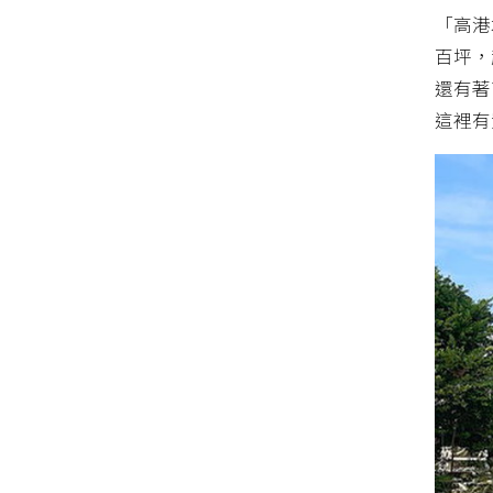
「高港
百坪，
還有著
這裡有