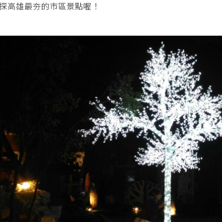
探高雄最夯的市區景點喔！