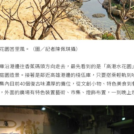
花園峇里風。（圖／記者陳佩琪攝）
庫沿港邊往香蕉碼頭方向走去，最先看到的是「高港水花園
庭園造景。接著是鄰近高雄港邊的棧伍庫，只要搭乘輕軌到
集內目前40個復古味濃厚的攤位，從文創小物、特色美食到餐
，外面的廣場有特色裝置藝術、市集、燈飾布置，一到晚上