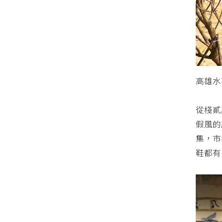
高雄水
從棧貳
假風的
集，市
鞋都有