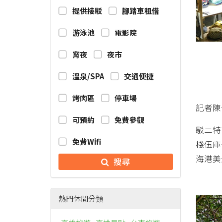
提供接駁
腳踏車租借
游泳池
電影院
宵夜
夜市
溫泉/SPA
交通便捷
烤肉區
停車場
記者陳
可預約
免費參觀
駁二特
免費Wifi
棧伍庫
海港美
搜尋
熱門休閒分類