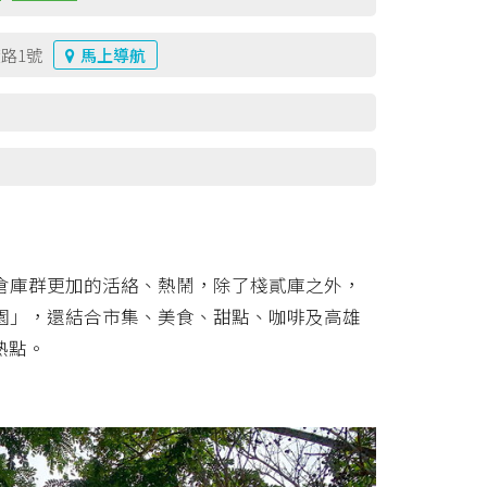
路1號
馬上導航
倉庫群更加的活絡、熱鬧，除了棧貳庫之外，
園」，還結合市集、美食、甜點、咖啡及高雄
熱點。