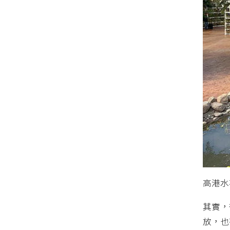
高港水
其實，
放，也