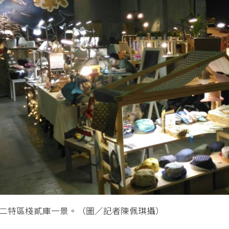
二特區棧貳庫一景。（圖／記者陳佩琪攝）