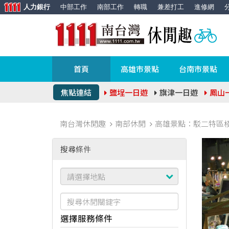
人力銀行
中部工作
南部工作
轉職
兼差打工
進修網
首頁
高雄市景點
台南市景點
焦點連結
鹽埕一日遊
旗津一日遊
鳳山
南台灣休閒趣
南部休閒
高雄景點：駁二特區棧
搜尋條件
選擇服務條件