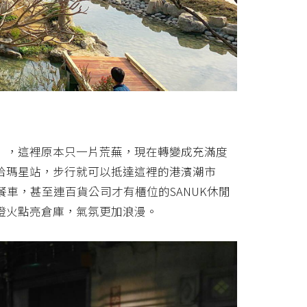
」，這裡原本只一片荒蕪，現在轉變成充滿度
哈瑪星站，步行就可以抵達這裡的港濱潮市
車，甚至連百貨公司才有櫃位的SANUK休閒
燈火點亮倉庫，氣氛更加浪漫。