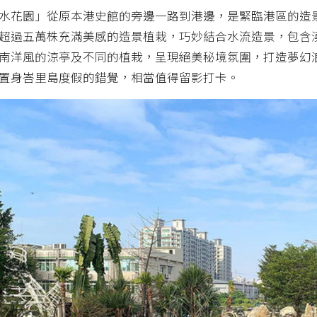
水花園」從原本港史館的旁邊一路到港邊，是緊臨港區的造
超過五萬株充滿美感的造景植栽，巧妙結合水流造景，包含
南洋風的涼亭及不同的植栽，呈現絕美秘境氛圍，打造夢幻
置身峇里島度假的錯覺，相當值得留影打卡。