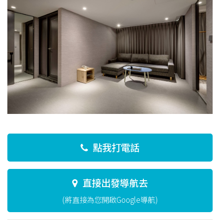
點我打電話
直接出發導航去
(將直接為您開啟Google導航)