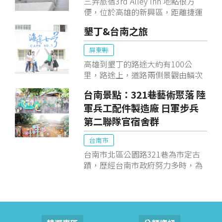
三弄旅宿3rd Alley Inn 地點很方
便，位於高雄的新興區，距離捷運
美麗島站 300 公尺，距離高雄車站
墾丁&台南之旅
不到 1 公里，距離高雄历史博物馆
2 公里。這間住宿距離捷運後驛站
屏東縣
約 1.9 公里，距離真愛碼頭約 2.8
高雄到墾丁的路途大約有100公
公里，距離駁二藝術特區約 2.9 公
里，路途上，道路兩側景觀由鱗次
里。這間住宿距離市中心 500 公
櫛比的高樓大廈逐漸過渡到青翠的
尺，距離六合觀光夜市 200 公尺。
台南景點：321巷藝術聚落 陸
田園風光，爾後道路便緊貼海岸線
軍兵工配件製造廠 日軍步兵
蜿蜒前行直通墾丁。道路兩邊一側
是山，一側是海，而海岸公路宛如
第二聯隊官宿舍群
一條黑色的絲帶將山海連結起來。
台南市
台南市北區公園路321巷為市定古
蹟，歷經台南市政府努力多時，為
使空間與環境妥善運用，推出
「321巷藝術聚落」計畫，並選出
七組藝文團體進駐於此，歡迎大家
來三二一巷藝術聚落看古蹟與賞藝
術喲！