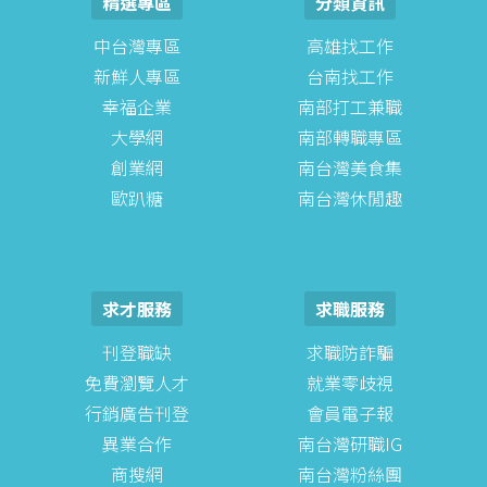
精選專區
分類資訊
中台灣專區
高雄找工作
新鮮人專區
台南找工作
幸福企業
南部打工兼職
大學網
南部轉職專區
創業網
南台灣美食集
歐趴糖
南台灣休閒趣
求才服務
求職服務
刊登職缺
求職防詐騙
免費瀏覽人才
就業零歧視
行銷廣告刊登
會員電子報
異業合作
南台灣研職IG
商搜網
南台灣粉絲團