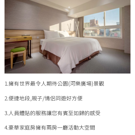
1.擁有世界最令人期待公園(河樂廣場)景觀
2.便捷地段,親子/情侶同遊好方便
3.人員體貼的服務讓您有賓至如歸的感受
4.豪華家庭房擁有兩房一廳活動大空間