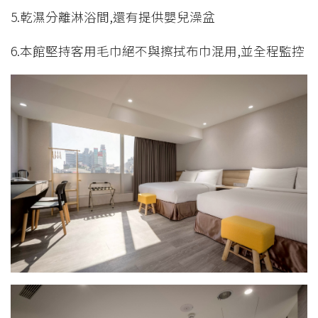
5.乾濕分離淋浴間,還有提供嬰兒澡盆
6.本館堅持客用毛巾絕不與擦拭布巾混用,並全程監控