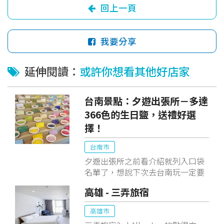
回上一頁
我要分享
延伸閱讀：
或許你想看其他好店家
台南景點：夕遊出張所－多達
366色的生日鹽，送禮好選
擇！
台南市
夕遊出張所之前看介紹就列入口袋
名單了，想說下次去台南玩一定要
去看看，雖然夏天的台南實在好熱
高雄 - 三弄旅宿
好熱啊，然後停車場旁邊的涼亭被
狗狗佔據了！
高雄市