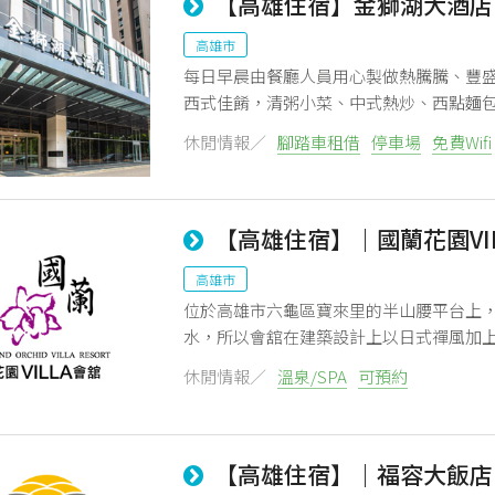
【高雄住宿】金獅湖大酒店
高雄市
每日早晨由餐廳人員用心製做熱騰騰、豐盛
西式佳餚，清粥小菜、中式熱炒、西點麵
休閒情報／
腳踏車租借
停車場
免費Wifi
【高雄住宿】｜國蘭花園VILL
高雄市
位於高雄市六龜區寶來里的半山腰平台上，
水，所以會舘在建築設計上以日式禪風加
休閒情報／
溫泉/SPA
可預約
【高雄住宿】｜福容大飯店