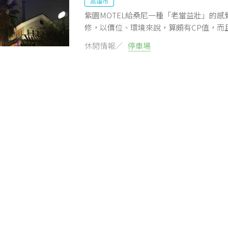
高雄市
紫園MOTEL給桑尼一種「老當益壯」的
修，以價位、環境來說，算頗有CP值，而
氛圍，外地客若要到高雄來玩，不妨入住
休閒情報／
停車場
【高雄住宿】信宗大飯店
高雄市
信宗就是您高雄的家，提供您貼心舒適的
達，差旅、旅遊皆便利！
休閒情報／
交通便捷
停車場
可預約
免
高雄住宿：樂芙優旅LUV U 
高雄市
樂芙優旅隆重開幕囉，全新裝潢八大主題