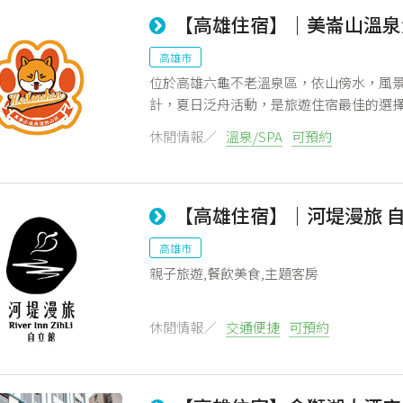
【高雄住宿】｜美崙山溫泉
高雄市
位於高雄六龜不老溫泉區，依山傍水，風
計，夏日泛舟活動，是旅遊住宿最佳的選
休閒情報／
溫泉/SPA
可預約
【高雄住宿】｜河堤漫旅 
高雄市
親子旅遊,餐飲美食,主題客房
休閒情報／
交通便捷
可預約