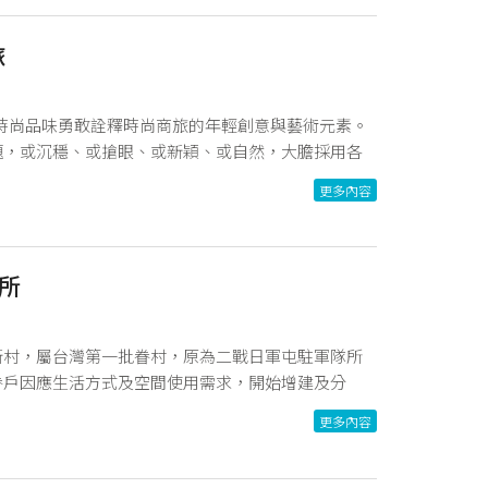
旅
時尚品味勇敢詮釋時尚商旅的年輕創意與藝術元素。
題，或沉穩、或搶眼、或新穎、或自然，大膽採用各
更多內容
所
新村，屬台灣第一批眷村，原為二戰日軍屯駐軍隊所
眷戶因應生活方式及空間使用需求，開始增建及分
的特殊建物景象。而眷待，意有接待、愛重款待之
更多內容
人，在此體驗早期眷村生活樣貌，亦能在美好住宿體
您來住一晚，體驗眷村生活。