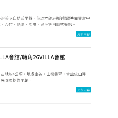
的美味自助式早餐。位於本館2樓的餐廳準備豐富中
包、沙拉、熱湯、咖啡、果汁等自助式餐點。
更多內容
A會館/轉角26VILLA會館
占地約4公頃，地處幽谷，山巒疊翠，會舘依山畔
上庭園風格為主軸。
更多內容