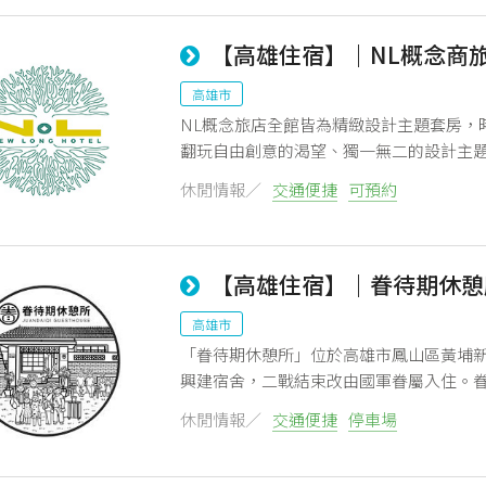
【高雄住宿】｜NL概念商
高雄市
NL概念旅店全館皆為精緻設計主題套房，
翻玩自由創意的渴望、獨一無二的設計主
種元素、色彩表達自我個性。
休閒情報／
交通便捷
可預約
【高雄住宿】｜眷待期休憩
高雄市
「眷待期休憩所」位於高雄市鳳山區黃埔
興建宿舍，二戰結束改由國軍眷屬入住。
隔，也衍生出了日式建築與中式生活融合
休閒情報／
交通便捷
停車場
意；取其意及趣味諧音，希望來此休憩旅
驗飽足能量下，面對接下來的挑戰。歡迎