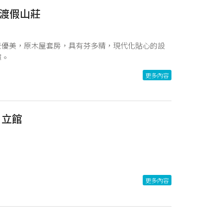
渡假山莊
景優美，原木屋套房，具有芬多精，現代化貼心的設
擇。
更多內容
自立館
更多內容