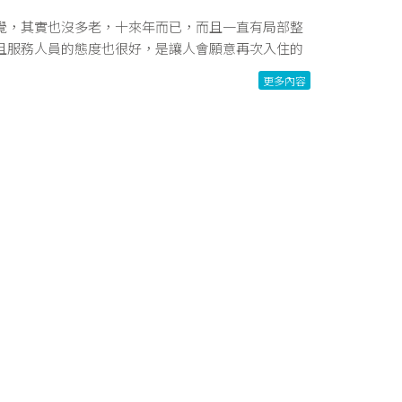
感覺，其實也沒多老，十來年而已，而且一直有局部整
且服務人員的態度也很好，是讓人會願意再次入住的
看看，地點機能真的很不錯喔！
更多內容
環境。座落於高雄商業區火車站旁，交通便利四通八
費Wifi
更多內容
MOTEL
房型為每次造訪帶來驚喜，時尚精品摩鐵新指標，歡