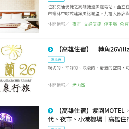
位於交通便捷之高雄捷運美麗島站，矗立
市叢林中歐式建築風格城堡。九福大飯店與
服務與住宿品質，九福團隊所追求的理念
休閒情報／
夜市
交通便捷
停車場
免費W
溫馨感受與來自南台灣的熱情款待！
【高雄住宿】｜轉角26Vill
高雄市
親切的、平靜的、浪漫的、舒適的空間，
休閒情報／
烤肉區
【高雄住宿】紫園MOTE
代、夜市、小港機場│高雄住