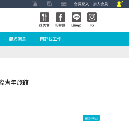
會員登入
│
加入會員
找美食
粉絲團
Line@
IG
觀光消息
南部找工作
國際青年旅館
更多內容