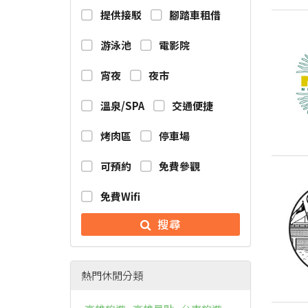
提供接駁
腳踏車租借
游泳池
電影院
宵夜
夜市
溫泉/SPA
交通便捷
烤肉區
停車場
可預約
免費參觀
免費Wifi
搜尋
熱門休閒分類