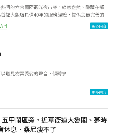
在熱鬧的六合國際觀光夜市旁。綠意盎然、隱藏在都
首福大飯店具備40年的服務經驗，提供您最完善的
是讓來住宿的每一位貴賓，都能享受到回到家一樣的
ifi
更多內容
a
可以聽見樹葉婆娑的聲音，傾聽泉
更多內容
L。五甲鬧區旁，近草衙道大魯閣、夢時
宿休息．桑尼瘦不了