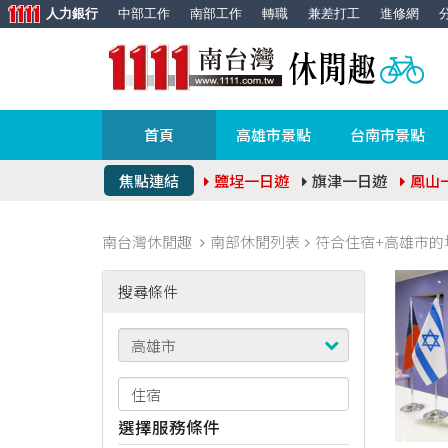
人力銀行
中部工作
南部工作
轉職
兼差打工
進修網
首頁
高雄市景點
台南市景點
焦點連結
鹽埕一日遊
旗津一日遊
鳳山
南台灣休閒趣
南部休閒列表
符合住宿+高雄市的
搜尋條件
選擇服務條件