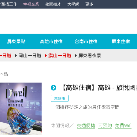
分類找工作
幸福企業
校園徵才
大學網
更多
屏東景點
高雄市住宿
台南市住宿
屏東住宿
一日遊
岡山一日遊
旗山一日遊
屏東看夜景
地點
【高雄住宿】高雄 - 旅悅
高雄市
一個追逐夢想之旅的最佳歇宿空間
休閒情報／
交通便捷
可預約
免費Wifi