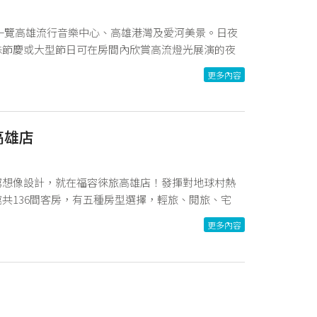
一覽高雄流行音樂中心、高雄港灣及愛河美景。日夜
殊節慶或大型節日可在房間內欣賞高流燈光展演的夜
碼頭站、7分鐘抵達捷運鹽埕埔站、8分鐘抵達駁二藝
更多內容
高雄店
窮想像設計，就在福容徠旅高雄店！發揮對地球村熱
共136間客房，有五種房型選擇，輕旅、閱旅、宅
主題房，無論是邊工作邊玩樂或盡情享受親子時光，都
更多內容