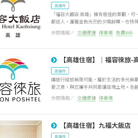
高雄市
「福容大飯店 高雄」擁有極佳的景觀，可
都迷人，灑著金色光芒的夕陽餘暉，在特
間魅力。從飯店步行5分鐘可抵達輕軌真愛
休閒情報／
交通便捷
停車場
免費Wifi
術特區，是交通位置極佳的星級飯店。
【高雄住宿】｜福容徠旅-
高雄市
讓旅行綻放無限可能，屬於生活的多元無
愛之意，與您攜手共同愛護這塊土地。全館
旅、享旅、集旅，更特別打造17間IKEA
休閒情報／
交通便捷
停車場
能在徠旅中找到樂趣。
【高雄住宿】九福大飯店
高雄市