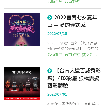
於影城臨櫃購買電影票兩張，即
活動資訊
台南旅遊
可獲得「威秀寶寶家族週邊贈
台南大遠百威秀影城
品」乙份，數量有限，送完為
止。
2022臺南七夕嘉年
華 — 愛的儀式感
2022/07/18
2022七夕嘉年華的【老派約會三
部曲─#愛的儀式感】，今年的
究竟有哪些活動亮點?快點擊查
活動資訊
台南旅遊
藝文活動
看詳情!
【台南大遠百威秀影
城】4DX影廳 強檔震撼
觀影體驗
2022/07/01
4DX代表當代影院的一套創新技