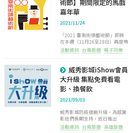
術節】期間限定的馬戲
嘉年華
2021/11/24
「2021 臺南街頭藝術節」即將
在本週（11月26至28日）再度帶
來驚喜！今年以《OO》為題，
活動資訊
台南旅遊
親子同樂
活動以海安路為主場向河樂廣場
匯流，邀請大家進入一座創造想
像的遊戲場。
威秀影城iShow會員
大升級 集點免費看電
影、換餐飲
2021/09/03
威秀影城防疫措施升級，為感謝
影迷們長期支持，近日推出
iShow會員大升級，免申辦費、
活動資訊
台南旅遊
高雄旅遊
線上訂票贈點數、會員分級獨享