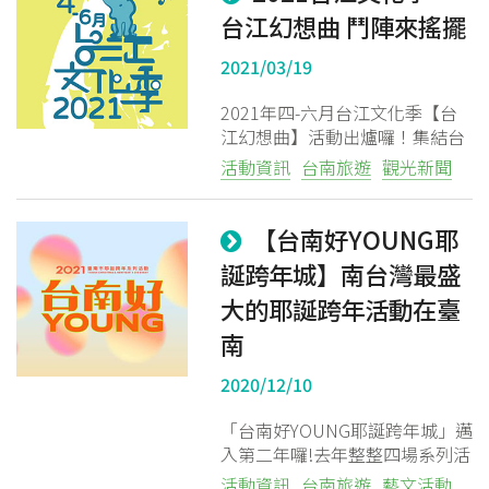
行、工作坊及森林餐桌等，讓大
台江幻想曲 鬥陣來搖擺
家陶醉於漁光島風情。
2021/03/19
2021年四-六月台江文化季【台
江幻想曲】活動出爐囉！集結台
江劇場、主題書展、工作坊、市
活動資訊
台南旅遊
觀光新聞
集與街頭表演，讓您周末假日有
趣去！
【台南好YOUNG耶
誕跨年城】南台灣最盛
大的耶誕跨年活動在臺
南
2020/12/10
「台南好YOUNG耶誕跨年城」邁
入第二年囉!去年整整四場系列活
動，讓12月的台南特別不一樣，
活動資訊
台南旅遊
藝文活動