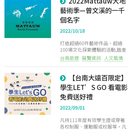
2022Mattauw大地
藝術季—曾文溪的一千
個名字
2022/10/18
打造超過60件藝術作品、超過
100場文化探索體驗的活動,踏查
與調研活動更是囊括曾文溪流域
台南旅遊
展覽資訊
人文風情
138公,是台灣目前單一縣市幅員
最廣的藝術季,更是首個聚焦溪流
權益的藝術季,貫穿曾文溪沿線
【台南大遠百限定】
學生LET’S GO 看電影
免費送好禮
2022/09/01
凡持111年度有效學生證或穿著
各校制服、運動服或校服等，凡