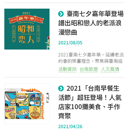
禮遇及儲值消費專屬優惠，多重
好康回饋會員。
臺南七夕嘉年華登場
譜出昭和戀人的老派浪
漫戀曲
2021/08/05
2021臺南七夕嘉年華，延續老派
約會的策畫理念，聚焦與臺南這
座城市約會的概念，從認識時代
活動資訊
台南旅遊
人文風情
的記憶、情感的軌跡，與民眾一
起體驗70-90年代的老派浪漫記
憶軌跡，以感性的視角漫游城
2021「台南早餐生
市，一同重返昭和時代的台南，
活節」超狂登場！人氣
與這座城市談情、說愛！
店家100攤美食、手作
齊聚
2021/04/26