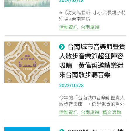
2024/03/18
⭐《功夫熊貓4》小小店長親子特
別場⭐台南南紡
活動資訊
台南旅遊
台南城市音樂節暨貴
人散步音樂節超狂陣容
吸睛 黃偉哲邀請樂迷
來台南散步聽音樂
粉絲團
Line@
IG
2022/10/28
今年的「台南城市音樂節暨貴人
散步音樂節」，仍是免費的戶外
演出搭配收費的室內展演，是已
活動資訊
台南旅遊
藝文活動
作出口碑逐漸成為台南市區最具
指標性的音樂盛事。