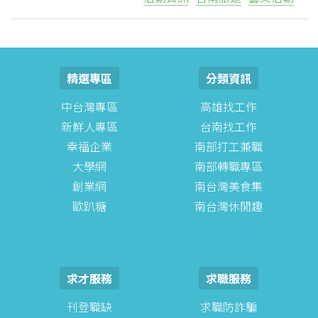
更是創下當地最多人次參加的耶
誕跨年活動。
精選專區
分類資訊
中台灣專區
高雄找工作
新鮮人專區
台南找工作
幸福企業
南部打工兼職
大學網
南部轉職專區
創業網
南台灣美食集
歐趴糖
南台灣休閒趣
求才服務
求職服務
刊登職缺
求職防詐騙