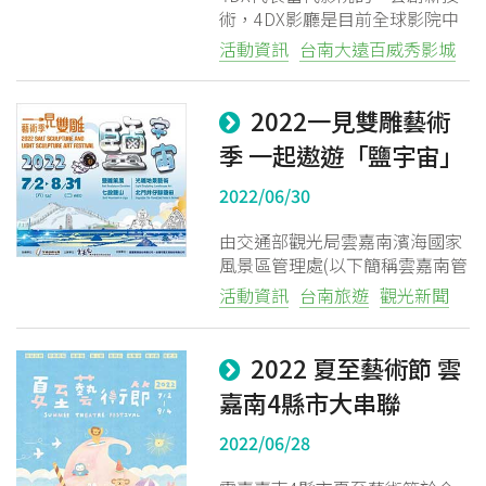
術，4DX影廳是目前全球影院中
最新穎的觀影體驗，自從2009年
活動資訊
台南大遠百威秀影城
推出後就深受影迷歡迎。威秀影
優惠訊息
城獨家引進，帶給你世界級的最
新影音感官全體驗效果。
2022一見雙雕藝術
季 一起遨遊「鹽宇宙」
2022/06/30
由交通部觀光局雲嘉南濱海國家
風景區管理處(以下簡稱雲嘉南管
理處)所主辦，「2022一見雙雕
活動資訊
台南旅遊
觀光新聞
藝術季」於今日（7月2日）正式
開展，上午10點於臺南七股鹽山
舉行「鹽雕藝術」開展
2022 夏至藝術節 雲
嘉南4縣市大串聯
2022/06/28