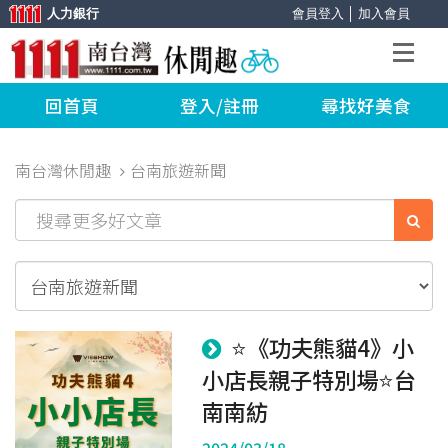
人力銀行
會員登入
│
加入會員
回首頁
登入/註冊
尋找好美食
南台灣休閒趣
台南旅遊新聞
⭐《功夫熊貓4》小
小店長親子特別場⭐台
南南紡