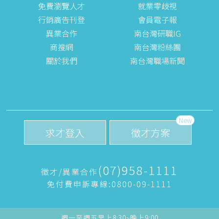
免費瀏覽人才
就業零歧視
行銷廣告刊登
會員電子報
異業合作
南台灣研職IG
商搜網
南台灣粉絲團
關於我們
南台灣職場新聞
New
求才登入
徵才方案
(07)958-1111
徵才/異業合作
免付費申訴專線:0800-09-1111
週一至週五早上8:30~晚上9:00