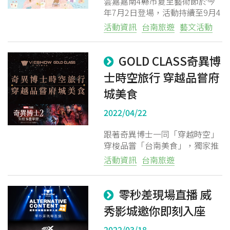
雲嘉嘉南4縣市夏至藝術節於今
年7月2日登場，活動持續至9月4
日，開幕選在「太陽之都」嘉
活動資訊
台南旅遊
藝文活動
義，共有8大主題活動、60場演
出，在今年暑假輪番上場，讓民
眾在盛夏迎接疫情後新生活。
GOLD CLASS奇異博
士時空旅行 穿越品嘗府
城美食
2022/04/22
跟著奇異博士一同「穿越時空」
穿梭品嘗「台南美食」，獨家推
出 首日限定特別場 雙人套票
活動資訊
台南旅遊
組！
台南大遠百威秀影城
零秒差現場直播 威
秀影城邀你即刻入座
2022/03/18