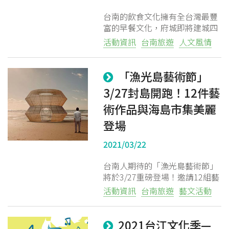
台南的飲食文化擁有全台灣最豐
富的早餐文化，府城即將建城四
百年之際，由「森山市集」團隊
活動資訊
台南旅遊
人文風情
策劃了2021「台南早餐生活
節」，將台南在地知名小吃、人
氣美食之外，共集結超過100多
「漁光島藝術節」
家品牌攤位
3/27封島開跑！12件藝
術作品與海島市集美麗
登場
2021/03/22
台南人期待的「漁光島藝術節」
將於3/27重磅登場！邀請12組藝
術家團隊將作品與沙灘、樹林、
活動資訊
台南旅遊
藝文活動
夕陽完美融合，盼讓民眾徜徉療
癒之境。另也規劃系列小島活
動，包含夜間觀星、漁光小旅
2021台江文化季—