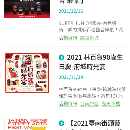
音 樂 劇】
2021/12/16
SUPER JUNIOR銀赫-首執導
筒。傾力挑戰百老匯音樂劇！為
享譽國際的知名作品《ALTAR
活動資訊
威秀影城
BOYZ》擔綱導演一職！銀赫表
示一直以來均以演唱會為主要演
出形式，此次因執導而能與K-
2021 林百貨90歲生
POP藝人們組成超豪華卡司，一
日慶-府城時光宴
同展現《ALTAR BOYZ》的甜美音
樂與爆發性的演出感到相當興
2021/11/29
奮！
林百貨90歲生日快樂!跨越時代籓
離於第90個年歲裡，將於12月5
日將以台南在地重要文化軌跡與
活動資訊
台南旅遊
歷史懷舊
現今世代的新舊脈絡為主題，辦
理一場專屬台南味的府城時光
宴。
【2021臺南街頭藝