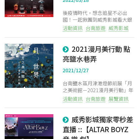
後疫情時代，想念追星不必出
國！一起揪團到威秀影城看大銀
幕現場直播，零秒差同步應援妳/
活動資訊
台南旅遊
威秀影城
你的最愛！
2021漫月美行動 點
亮鹽水巷弄
2021/12/27
台南鹽水區月津港燈節前展「月
之美術館－2021漫月美行動」年
度特展已經登場！11組藝術家團
活動資訊
台南旅遊
展覽資訊
隊、6條街道巷弄、3棟老屋活
化，一起穿梭鹽水的老街巷弄~
威秀影城獨家零秒差
直播 ::【ALTAR BOYZ