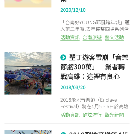
2020/12/10
「台南好YOUNG耶誕跨年城」邁
入第二年囉!去年整整四場系列活
動，讓12月的台南特別不一樣，
活動資訊
台南旅遊
藝文活動
更是創下當地最多人次參加的耶
誕跨年活動。
墾丁遊客雪崩「音樂
節虧300萬」 業者轉
戰高雄：這裡有良心
粉絲團
Line@
IG
2018/03/20
2018飛地音樂節（Enclave
Festival）將在4月5、6日於高雄
草衙道購物中心舉辦，這回邀請
活動資訊
酷炫流行
觀光新聞
3位2017年世界百大DJ。價格方
面，單日全票1600元，雙日優惠
價2200元，也有早鳥與青少年折