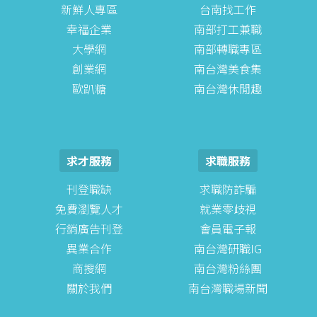
新鮮人專區
台南找工作
幸福企業
南部打工兼職
大學網
南部轉職專區
創業網
南台灣美食集
歐趴糖
南台灣休閒趣
求才服務
求職服務
刊登職缺
求職防詐騙
免費瀏覽人才
就業零歧視
行銷廣告刊登
會員電子報
異業合作
南台灣研職IG
商搜網
南台灣粉絲團
關於我們
南台灣職場新聞