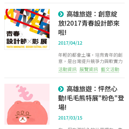
高雄旅遊：創意綻
放!2017青春設計節來
啦!
2017/04/12
年輕的都會土壤，培育青年的創
意，是台灣提升競爭力與軟實力
發展的基礎， 學生們將累積的創
活動資訊
展覽資訊
藝文活動
意在此一次展出， 如同美麗的花
朵遍地開放，以積極熱情改變世
界。
高雄旅遊：怦然心
動!毛毛熊特展"粉色"登
場!
2017/03/15