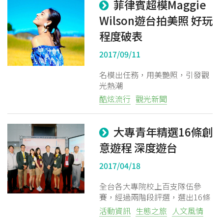
菲律賓超模Maggie
Wilson遊台拍美照 好玩
程度破表
2017/09/11
名模出任務，用美艷照，引發觀
光熱潮
酷炫流行
觀光新聞
大專青年精選16條創
意遊程 深度遊台
2017/04/18
全台各大專院校上百支隊伍參
賽，經過兩階段評選，選出16條
優質遊程，並在其中選出前三名
活動資訊
生態之旅
人文風情
與最佳人氣獎。