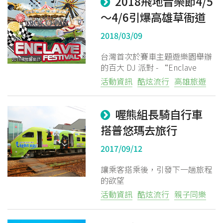
2018飛地音樂節4/5
扣，票券還包含周邊遊樂設施的
～4/6引爆高雄草衙道
4次搭乘卷，欣賞舞曲的同時又
能玩設施，CP值可說是相當高。
2018/03/09
台灣首次於賽車主題遊樂園舉辦
的百大 DJ 派對 - “Enclave
Festival 飛地音樂節” 將在
活動資訊
酷炫流行
高雄旅遊
2018 年 4 月 5、6日於高雄草衙
道購物中心舉辦！
喔熊組長騎自行車
搭普悠瑪去旅行
2017/09/12
讓乘客搭乘後，引發下一趟旅程
的欲望
活動資訊
酷炫流行
親子同樂