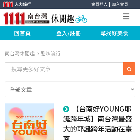
人力銀行
會員登入
│
加入會員
回首頁
登入/註冊
尋找好美食
南台灣休閒趣
酷炫流行
【台南好YOUNG耶
誕跨年城】南台灣最盛
大的耶誕跨年活動在臺
南