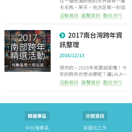
在一個充滿粉色的世界裡有一隻
毛毛熊，某天，他決定寫一封信
來給他的好朋友喂喂敘述他沈浸
活動資訊
展覽資訊
酷炫流行
的戀愛粉色世界...
2017南台灣跨年資
訊整理
2016/12/13
很快的，2016年就要結束嚕！今
年的跨年你想去哪呢？讓LALA一
次幫你做好總整理，趕快呼朋引
活動資訊
展覽資訊
酷炫流行
伴一起迎接2017年吧O/
精選專區
分類資訊
中台灣專區
高雄找工作