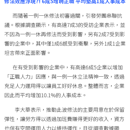
修法效應浮現?! 6成5增聘正職 平均墊高1成人事成本
而隨著一例一休修法初審過關，引發勞團串聯抗
議。根據調查顯示，有高達7成3的受訪企業表示，並
不因為一例一休再修法而受到影響，另有2成7受到影
響的企業中，其中僅1成6感受到衝擊，另外1成1企業
坦言帶來正面影響。
在有受到影響的企業中，有高達6成5企業以增加
「正職人力」因應，與一例一休立法精神一致，透過
充足人力運用得以讓員工好好休息。整體而言，企業
因此而平均增加10.1%的人事成本。
李大華表示，推動此波修法的主要用意在於保留
彈性，讓勞方得以透過加班費賺得更好的收入，資方
也保有空間運用人力以維持運作，且從調查數據顯