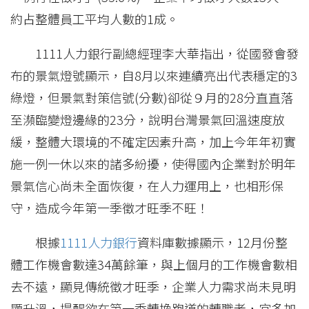
約占整體員工平均人數的1成。
1111人力銀行副總經理李大華指出，從國發會發
布的景氣燈號顯示，自8月以來連續亮出代表穩定的3
綠燈，但景氣對策信號(分數)卻從９月的28分直直落
至瀕臨變燈邊緣的23分，說明台灣景氣回溫速度放
緩，整體大環境的不確定因素升高，加上今年年初實
施一例一休以來的諸多紛擾，使得國內企業對於明年
景氣信心尚未全面恢復，在人力運用上，也相形保
守，造成今年第一季徵才旺季不旺！
根據
1111人力銀行
資料庫數據顯示，12月份整
體工作機會數達34萬餘筆，與上個月的工作機會數相
去不遠，顯見傳統徵才旺季，企業人力需求尚未見明
顯升溫，提醒欲在第一季轉換跑道的轉職者，宜多加