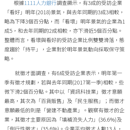
根據
1111人力銀行
調查顯示，有3成的受訪企業
「看好」明年(2018)景氣，與去年同期的3成3相較，
略為下降3個百分點，而「看壞」明年景氣的企業為1
成5，和去年同期的2成相較，亦下滑近5個百分點。
整體而言，看壞與看好的受訪企業比例雙雙滑落，態
度趨於「持平」，企業對於明年景氣動向採取保守策
略。
就徵才面調查，有6成受訪企業表示，明年第一
季有徵才規劃，若與去年同期(2017第一季)相較，些
微下滑2個百分點。其中以「資訊科技業」徵才意願
最高，其次為「百貨販售」及「民生服務」；而徵才
意願最低的則是「營建不動產業」。觀察有徵才的企
業，其徵才主要原因為「填補流失人力」(36.6%)及
「例行性徵才」(35.6%)。企業平均徵才人數13人，