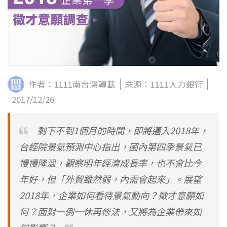
作者：1111南台灣轉載
來源：1111人力銀行
粉絲團
Line@
IG
2017/12/26
剩下不到1個月的時間，即將邁入2018年，
台經院景氣預測中心指出，國內第四季景氣已
慢慢降溫，觀察明年經濟成長率，也不會比今
年好，但「外貿雖然弱，內需會起來」。展望
2018年，企業如何看待景氣動向？徵才意願如
何？面對一例一休再修法，又將為企業帶來如