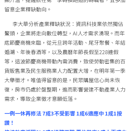
留意企業釋缺動向。
李大華分析產業釋缺狀況：資訊科技業依然獨佔
鰲頭，企業將走向數位轉型，AI人才需求湧現。而年
底節慶商機來臨，從元旦跨年活動、尾牙聚餐、年結
婚潮、年後春酒等，以及農曆年節長假至228連假
等，這波節慶商機帶動內需消費，致使勞動密集的百
貨販售業及民生服務業人力配置大增，在明年第一季
大舉徵才。唯值得留意的是，民眾購屋信心尚未恢
復，房市仍處於盤整期，進而影響營建不動產業人力
需求，導致企業徵才意願低落。
一例一休再修法 7成3不受影響 1成6適應中 1成1按
讚！