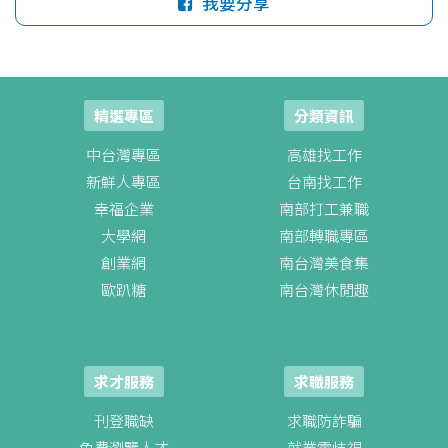
我要分享
精選專區
分類資訊
中台灣專區
高雄找工作
新鮮人專區
台南找工作
幸福企業
南部打工兼職
大學網
南部轉職專區
創業網
南台灣美食集
歐趴糖
南台灣休閒趣
求才服務
求職服務
刊登職缺
求職防詐騙
免費瀏覽人才
就業零歧視