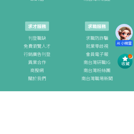
求才服務
求職服務
刊登職缺
求職防詐騙
免費瀏覽人才
就業零歧視
行銷廣告刊登
會員電子報
!
異業合作
南台灣研職IG
收藏
商搜網
南台灣粉絲團
關於我們
南台灣職場新聞
New
求才登入
徵才方案