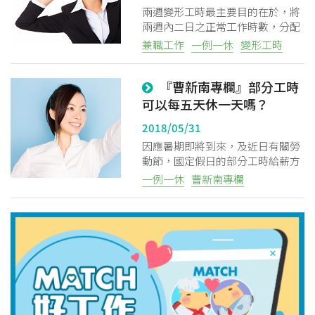
兩週變形工時最主要目的在於，將
兩週內二日之正常工作時數，分配
於其他工作日，但每日正常工作時
兼職工作
一例一休
變形工時
間不得超過10小時，每週正常工時
不得超過48小時。
『曹新南專欄』部分工時
可以每五天休一天嗎？
2018/05/31
因應暑期即將到來，及近日有關勞
動節，國定假日的部分工時給薪方
式問題，有關部分工時的討論也多
一例一休
曹新南專欄
了起來，最近跟一些朋友聊，發覺
到對於部分工時人員的一例一休，
有些朋友有些誤解，這邊趕緊提出
來說一下。