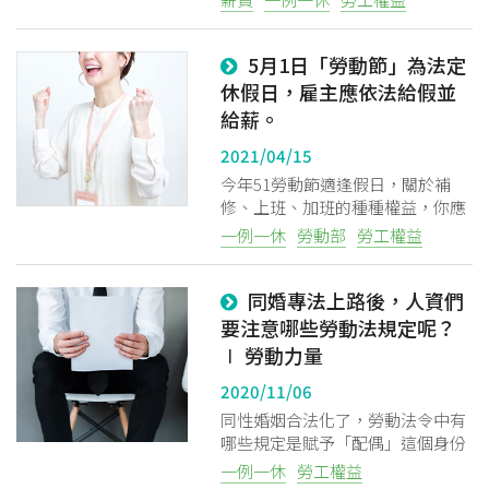
證。
5月1日「勞動節」為法定
休假日，雇主應依法給假並
給薪。
2021/04/15
今年51勞動節適逢假日，關於補
粉絲團
Line@
IG
修、上班、加班的種種權益，你應
該要知道！
一例一休
勞動部
勞工權益
同婚專法上路後，人資們
要注意哪些勞動法規定呢？
∣ 勞動力量
2020/11/06
同性婚姻合法化了，勞動法令中有
哪些規定是賦予「配偶」這個身份
所應有的權利，也提醒雇主或人資
一例一休
勞工權益
們，不要因為自身的主觀意見而拒