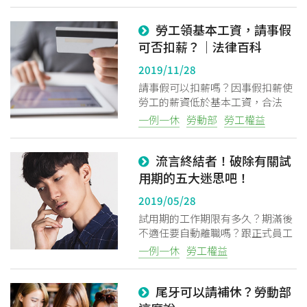
絕給予勞工相關權利，否則除了將
勞工領基本工資，請事假
衍生不必要的爭議外，也有可能有
觸法的疑慮喔！
可否扣薪？｜法律百科
2019/11/28
請事假可以扣薪嗎？因事假扣薪使
勞工的薪資低於基本工資，合法
嗎？事假到底是什麼？讓1111南台
一例一休
勞動部
勞工權益
灣告訴你。
流言終結者！破除有關試
用期的五大迷思吧！
2019/05/28
試用期的工作期限有多久？期滿後
不適任要自動離職嗎？跟正式員工
享有的權利一樣嗎?有勞健保嗎?年
一例一休
勞工權益
資怎麼算?今天就一次搞懂吧！
尾牙可以請補休？勞動部