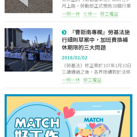
月上路，勞動部正式預告38個行業
可適用七休一之例外，亦即可連續
一例一休
七休一
勞工權益
上班12天。包括遊覽車客運業、公
路汽車客運業、汽車貨運、食品製
『曹新南專欄』勞基法施
造業等，可在春節、特定節日時放
寬七休一規定
行細則草案中，加班費換補
休期限的三大問題
2018/02/02
《勞基法》修正案於107年1月10日
三讀通過之後，各界陸續對於法條
內容提出疑慮，尤其對於臨時新增
一例一休
勞工權益
的第32-1條，將加班費換補休就地
合法，多位專家均擔憂會有讓加班
費看得到吃不到的狀況發生，勞動
部則允諾會在施行細則中詳加規
範。