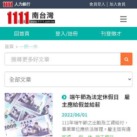
人力銀行
會員登入
│
加入會員
回首頁
登入/註冊
刊登徵才
首頁
一例一休
端午節為法定休假日 雇
主應給假並給薪
2022/06/01
111年端午節之出勤及工資給付，
事業單位應依法辦理。雇主如有違
反相關規定，勞工可檢具相關事
薪資
一例一休
勞工權益