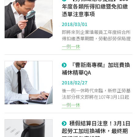
年度各類所得扣繳暨免扣繳
憑單注意事項
2018/03/01
即將來到企業填報員工年度綜合所
得扣繳憑單期間，勞動部勞保局提
醒，企業在填報106年度「各類所
一例一休
得扣繳暨免扣繳憑單」時...
『曹新南專欄』加班費換
補休精華QA
2018/02/27
後一例一休時代來臨，新修正勞基
法部分條文即將在107年3月1日起
正式實施，最近有許多朋友紛紛在
一例一休
討論詢問，尤其是加班費換補休的
部分...
積假結算日注意！3月1日
起勞工加班換補休，最終期