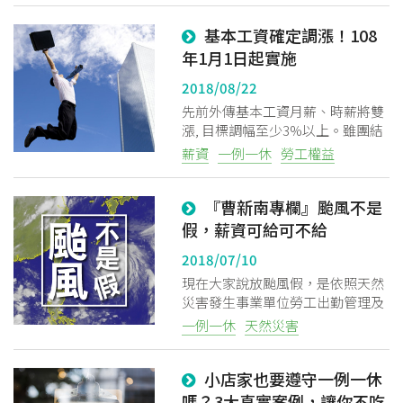
基本工資確定調漲！108
年1月1日起實施
2018/08/22
先前外傳基本工資月薪、時薪將雙
漲, 目標調幅至少3%以上。雖團結
工聯要求基本工資月薪調至28,862
薪資
一例一休
勞工權益
元、時薪調至182元。在歷經9小時
會談, 最終薪資拍板確定調漲為：
『曹新南專欄』颱風不是
月薪23,100元、時薪150元。明年1
月1日起實施！
假，薪資可給可不給
2018/07/10
現在大家說放颱風假，是依照天然
災害發生事業單位勞工出勤管理及
工資給付要點，由地方首長宣布停
一例一休
天然災害
班停課，不過這是針對政府機關為
主，只是一般民間企業都跟著比
小店家也要遵守一例一休
照。
嗎？3大真實案例，讓你不吃