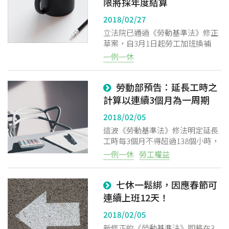
限將採年度結算
2018/02/27
立法院已通過《勞動基準法》修正
草案，自3月1日起勞工加班換補
休，將比照特休假，採年度結清；
一例一休
而3月1日之前勞工加班換補休，其
補休期限則依勞資先前約定。
勞動部預告：延長工時之
計算以連續3個月為一周期
2018/02/05
這波《勞動基準法》修法明定延長
工時每3個月不得超過138個小時，
勞動部日前公布《勞基法施行細
一例一休
勞工權益
則》修正草案，明定每3個月，是
「以連續3個月為一周期」，依曆
七休一鬆綁，因應春節可
計算。
連續上班12天！
2018/02/05
新修正的《勞動基準法》即將在3