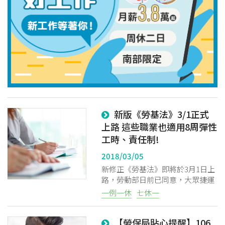
新版《勞基法》3/1正式
上路 這些職業也適用8周彈性
工時、責任制!
2018/03/05
新修正《勞基法》即將於3月1日上
路，勞動部日前已同意，大眾捷運
運業、婚紗及結婚攝影業可納8周
一例一休
七休一
彈性工時，每周正常工時達48小
時，但仍須七休一。
【勞保局貼心提醒】106