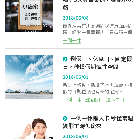
虧
2018/06/08
最近經常有朋友詢問我這方面的問
題，經營一個早餐店，只有請三個
時薪人員，這樣子也有一例一休
一例一休
嗎？也要投保嗎？ 我的答案是要
的，只要是適用勞動基準法的行
例假日、休息日、國定假
業，通通都要遵守一例一休規範，
其實，應該說要遵守勞基法。
日，秒懂假期彈性空間
2018/06/01
新法上路後，新增了不少規範，排
假的日期種類也有新的定義。
一例一休
國定假日
週休二日
一例一休懶人卡 秒懂兩週
變形工時怎麼來
2018/06/01