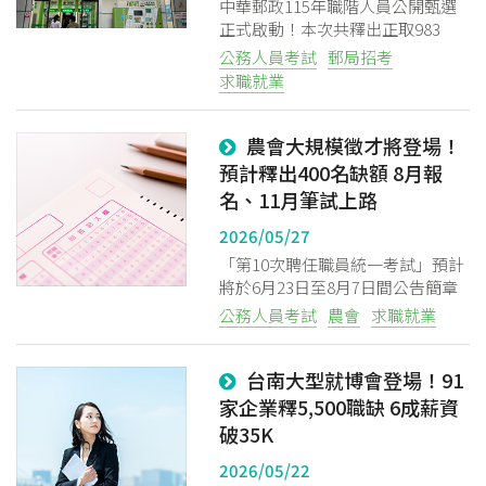
中華郵政115年職階人員公開甄選
正式啟動！本次共釋出正取983
名、備取465名職缺
公務人員考試
郵局招考
求職就業
農會大規模徵才將登場！
預計釋出400名缺額 8月報
名、11月筆試上路
2026/05/27
「第10次聘任職員統一考試」預計
將於6月23日至8月7日間公告簡章
並開放下載
公務人員考試
農會
求職就業
台南大型就博會登場！91
家企業釋5,500職缺 6成薪資
破35K
2026/05/22