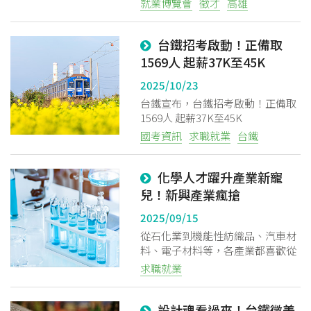
就業博覽會
徵才
高雄
遊覽車業者提供411個駕駛職缺
台鐵招考啟動！正備取
1569人 起薪37K至45K
2025/10/23
台鐵宣布，台鐵招考啟動！正備取
1569人 起薪37K至45K
國考資訊
求職就業
台鐵
化學人才躍升產業新寵
兒！新興產業瘋搶
2025/09/15
從石化業到機能性紡織品、汽車材
料、電子材料等，各產業都喜歡從
化學領域吸收人才。
求職就業
設計魂看過來！台鐵徵美