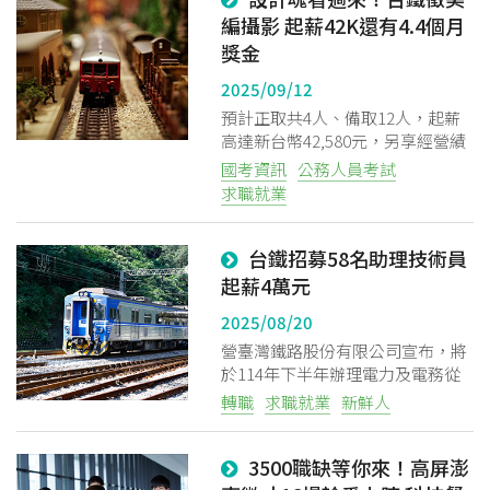
編攝影 起薪42K還有4.4個月
獎金
2025/09/12
預計正取共4人、備取12人，起薪
高達新台幣42,580元，另享經營績
效獎金最高可達4.4個月
國考資訊
公務人員考試
求職就業
台鐵招募58名助理技術員
起薪4萬元
2025/08/20
營臺灣鐵路股份有限公司宣布，將
於114年下半年辦理電力及電務從
業人員甄試招募
轉職
求職就業
新鮮人
3500職缺等你來！高屏澎