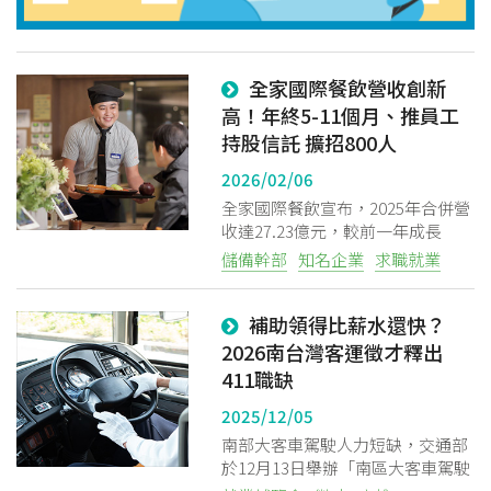
全家國際餐飲營收創新
高！年終5-11個月、推員工
持股信託 擴招800人
2026/02/06
全家國際餐飲宣布，2025年合併營
收達27.23億元，較前一年成長
14.46%，再度刷新歷史新高，展現
儲備幹部
知名企業
求職就業
穩健且強勁的成長動能
補助領得比薪水還快？
2026南台灣客運徵才釋出
411職缺
2025/12/05
南部大客車駕駛人力短缺，交通部
於12月13日舉辦「南區大客車駕駛
擴大徵才活動」，共有28家客運與