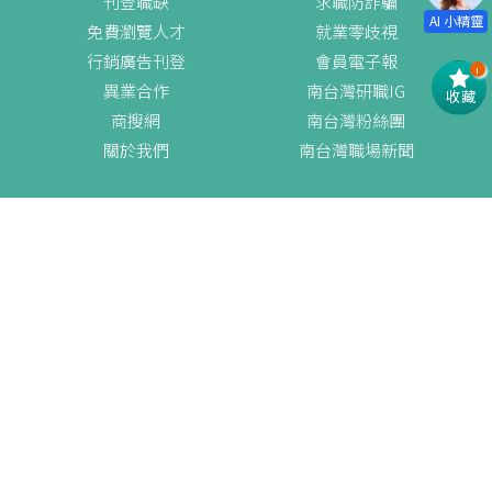
刊登職缺
求職防詐騙
免費瀏覽人才
就業零歧視
行銷廣告刊登
會員電子報
!
異業合作
南台灣研職IG
收藏
商搜網
南台灣粉絲團
關於我們
南台灣職場新聞
New
求才登入
徵才方案
(07)958-1111
徵才/異業合作
免付費申訴專線:0800-09-1111
週一至週五早上8:30~晚上9:00