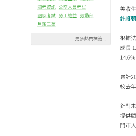
國考資訊
公務人員考試
美妝生
國家考試
勞工權益
勞動部
計將
月薪三萬
根據法
更多熱門標籤...
成長 
14.6
累計2
較去年成
針對
提供
門市