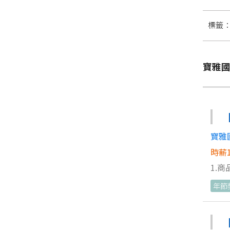
標籤
寶雅國
寶雅
時薪1
1.
協助
年節