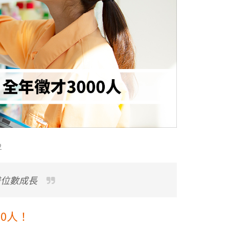
2
雙位數成長
0人！