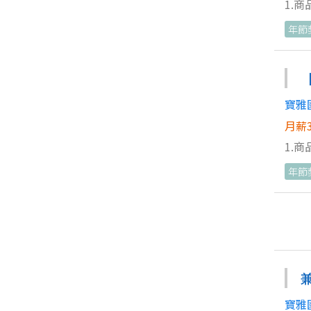
1.
協助同事工
年節
分店
寶雅
月薪3
1.
4.
年節
寶雅