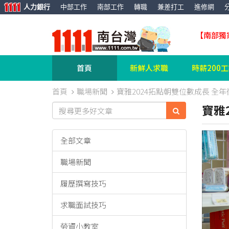
人力銀行
中部工作
南部工作
轉職
兼差打工
進修網
【南部獨
首頁
新鮮人求職
時薪200
首頁
職場新聞
寶雅2024拓點朝雙位數成長 全年徵
寶雅
全部文章
職場新聞
履歷撰寫技巧
求職面試技巧
勞資小教室