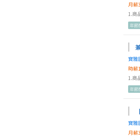
月薪3
1.
協助
年節
寶雅
時薪1
1.
4.
年節
寶雅
月薪3