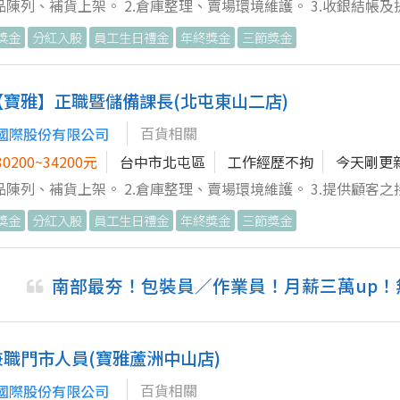
商品陳列、補貨上架。 2.倉庫整理、賣場環境維護。 3.收銀結帳及提
作，完成主管交辦事項。 特別說明：此為新設立分店，錄取者先安排至鄰近
獎金
分紅入股
員工生日禮金
年終獎金
三節獎金
受訓，待開幕前再進駐新開店。
【寶雅】正職暨儲備課長(北屯東山二店)
百貨相關
國際股份有限公司
0200~34200元
台中市北屯區
工作經歷不拘
今天剛更
商品陳列、補貨上架。 2.倉庫整理、賣場環境維護。 3.提供顧客
POS系統操作，顧客收銀結帳。 5.協助同事工作，完成主管交辦事
獎金
分紅入股
員工生日禮金
年終獎金
三節獎金
南部最夯！包裝員／作業員！月薪三萬up
兼職門市人員(寶雅蘆洲中山店)
百貨相關
國際股份有限公司