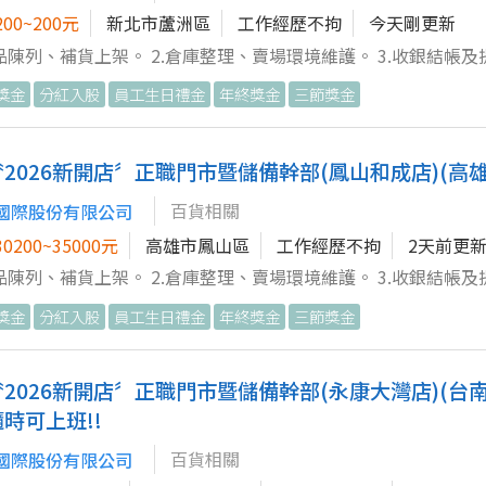
00~200元
新北市蘆洲區
工作經歷不拘
今天剛更新
商品陳列、補貨上架。 2.倉庫整理、賣場環境維護。 3.收銀結帳及提
同事工作，完成主管交辦事項。
獎金
分紅入股
員工生日禮金
年終獎金
三節獎金
〝2026新開店〞正職門市暨儲備幹部(鳳山和成店)(高雄)
百貨相關
國際股份有限公司
0200~35000元
高雄市鳳山區
工作經歷不拘
2天前更
商品陳列、補貨上架。 2.倉庫整理、賣場環境維護。 3.收銀結帳及提
作，完成主管交辦事項。 特別說明：此為新設立分店，錄取者先安排至鄰近
獎金
分紅入股
員工生日禮金
年終獎金
三節獎金
受訓，待開幕前再進駐新開店。
〝2026新開店〞正職門市暨儲備幹部(永康大灣店)(台南
隨時可上班!!
百貨相關
國際股份有限公司