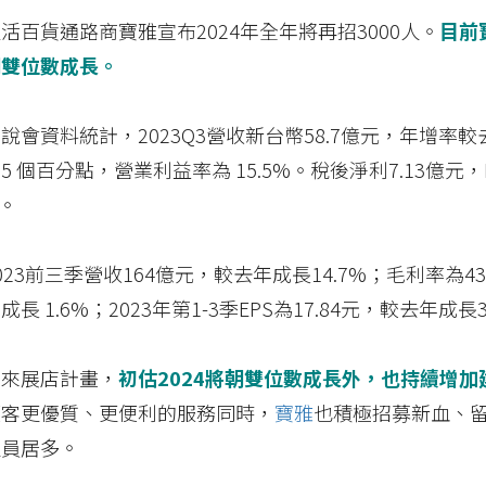
活百貨通路商寶雅宣布2024年全年將再招3000人。
目前
朝雙位數成長。
說會資料統計，2023Q3營收新台幣58.7億元，年增率較去
1.5 個百分點，營業利益率為 15.5%。稅後淨利7.13億元
%。
023前三季營收164億元，較去年成長14.7%；毛利率為43
長 1.6%；2023年第1-3季EPS為17.84元，較去年成長3
未來展店計畫，
初估2024將朝雙位數成長外，也持續增
顧客更優質、更便利的服務同時，
寶雅
也積極招募新血、留
人員居多。