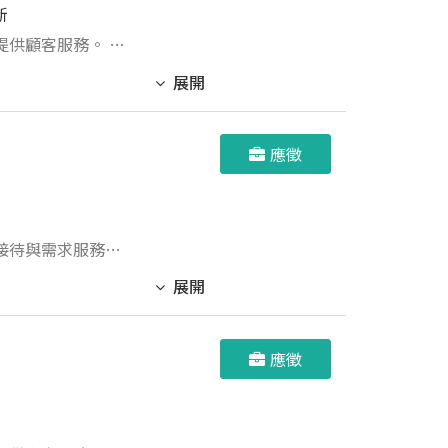
新
供顧客服務。 4.
展開
應徵
之接待與需求服務。
協助同事工作，完成
展開
應徵