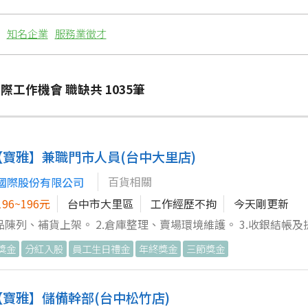
：
知名企業
服務業徵才
際工作機會 職缺共
1035
筆
【寶雅】兼職門市人員(台中大里店)
百貨相關
國際股份有限公司
96~196元
台中市大里區
工作經歷不拘
今天剛更新
商品陳列、補貨上架。 2.倉庫整理、賣場環境維護。 3.收銀結帳及提
同事工作，完成主管交辦事項。
獎金
分紅入股
員工生日禮金
年終獎金
三節獎金
【寶雅】儲備幹部(台中松竹店)