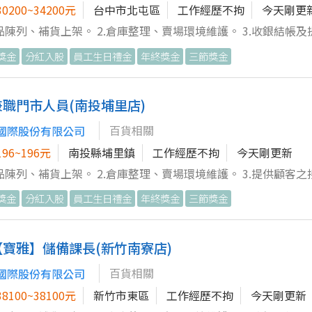
0200~34200元
台中市北屯區
工作經歷不拘
今天剛更
商品陳列、補貨上架。 2.倉庫整理、賣場環境維護。 3.收銀結帳及提
同事工作，完成主管交辦事項。
獎金
分紅入股
員工生日禮金
年終獎金
三節獎金
兼職門市人員(南投埔里店)
百貨相關
國際股份有限公司
96~196元
南投縣埔里鎮
工作經歷不拘
今天剛更新
商品陳列、補貨上架。 2.倉庫整理、賣場環境維護。 3.提供顧客
POS系統操作，顧客收銀結帳。 5.服務台辦卡/寄物/退換貨。 6.
獎金
分紅入股
員工生日禮金
年終獎金
三節獎金
主管交辦事項。 限長期工讀，短期半年內勿試，謝謝!
【寶雅】儲備課長(新竹南寮店)
百貨相關
國際股份有限公司
8100~38100元
新竹市東區
工作經歷不拘
今天剛更新