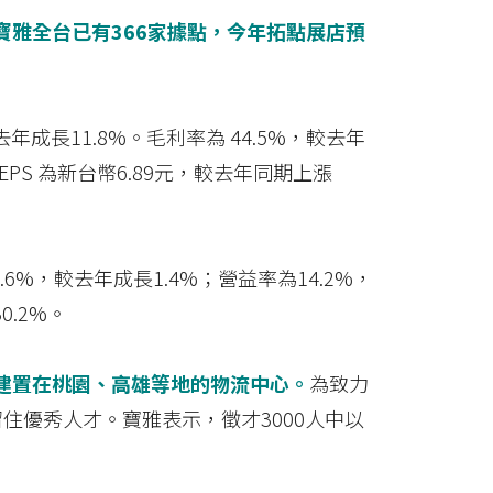
寶雅全台已有366家據點，今年拓點展店預
年成長11.8%。毛利率為 44.5%，較去年
，EPS 為新台幣6.89元，較去年同期上漲
.6%，較去年成長1.4%；營益率為14.2%，
0.2%。
加建置在桃園、高雄等地的物流中心。
為致力
住優秀人才。寶雅表示，徵才3000人中以