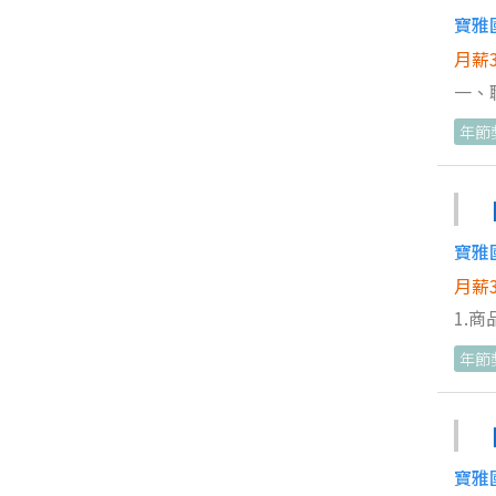
寶雅
月薪3
一、
OJ
年節
習，快速晉升店副
環境
寶雅
月薪3
1.
協助
年節
寶雅