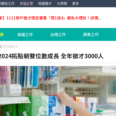
分類找工作
幸福企業
校園徵才
大學網
更多
家】1111新戶徵才限定優惠『買1送4』廣告大禮包！詳情...
工讀
高雄工作
台南工作
屏東工作
才3000人
2024拓點朝雙位數成長 全年徵才3000人