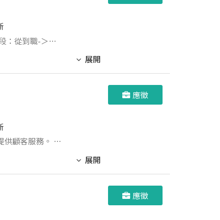
新
階段：從到職-＞
透過實務操作與學
展開
管交辦事項。
應徵
新
供顧客服務。 4.
展開
應徵