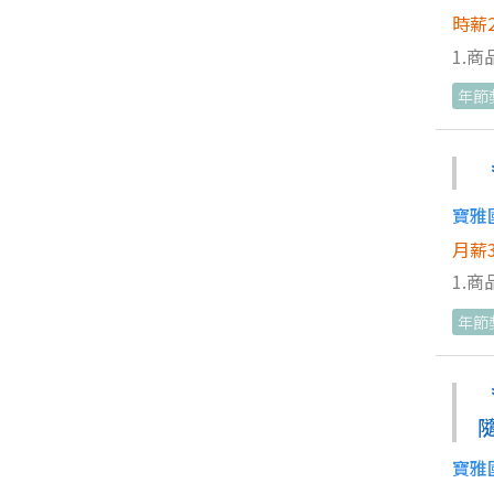
時薪2
1.
協助
年節
寶雅
月薪3
1.
協助同事工
年節
分店
寶雅