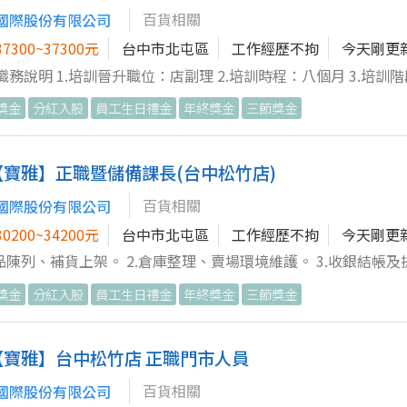
百貨相關
國際股份有限公司
7300~37300元
台中市北屯區
工作經歷不拘
今天剛更
職務說明 1.培訓晉升職位：店副理 2.培訓時程：八個月 3.培訓
T考核-＞課長評鑑-＞店副理評鑑，各階段皆有明確職能養成表，
獎金
分紅入股
員工生日禮金
年終獎金
三節獎金
理一職。 二、工作內容 1.商品陳列、補貨上架。 2.倉庫整理、賣場
維護。 3.收銀結帳及提供顧客服務。 4.協助同事工作，完成主
【寶雅】正職暨儲備課長(台中松竹店)
百貨相關
國際股份有限公司
0200~34200元
台中市北屯區
工作經歷不拘
今天剛更
商品陳列、補貨上架。 2.倉庫整理、賣場環境維護。 3.收銀結帳及提
同事工作，完成主管交辦事項。
獎金
分紅入股
員工生日禮金
年終獎金
三節獎金
【寶雅】台中松竹店 正職門市人員
百貨相關
國際股份有限公司