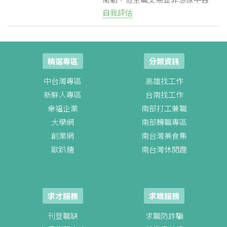
易。本文精算全職投資人必須評估
自我評估
的財務與心理成本，剖析隱形帳單
與無薪焦慮等代價，並提供漸進式
轉型全職交易建議，協助有志者釐
清離職前的關鍵條件。
精選專區
分類資訊
中台灣專區
高雄找工作
粉絲團
Line@
IG
新鮮人專區
台南找工作
幸福企業
南部打工兼職
大學網
南部轉職專區
創業網
南台灣美食集
歐趴糖
南台灣休閒趣
求才服務
求職服務
刊登職缺
求職防詐騙