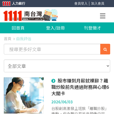
人力銀行
會員登入
│
加入會員
回首頁
登入/註冊
刊登徵才
首頁
自我評估
股市賺到月薪就裸辭？離
職炒股前先通過財務與心理6
大關卡
2026/06/03
台股創高激發上班族「離職炒股」
衝動，但全職交易並非想像中容