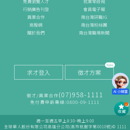
免費瀏覽人才
就業零歧視
行銷廣告刊登
會員電子報
異業合作
南台灣研職IG
商搜網
南台灣粉絲團
關於我們
南台灣職場新聞
New
求才登入
徵才方案
(07)958-1111
徵才/異業合作
免付費申訴專線:0800-09-1111
!
收藏
週一至週五早上8:30~晚上9:00
全球華人股份有限公司高雄分公司(高市就服字第0010號)© 1111