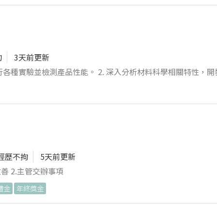
狀態與異常，熟悉製造業內外帳 4. 辦理營業稅、所得稅等各項
拘
3天前更新
 2. 深入分析材料科學相關特性，開發與改善補
做進每一張報表裡！
儀器異常，並維護實驗設備與實驗
們團
經歷不拘
5天前更新
善 2.主管交辦事項
禮金
年終獎金