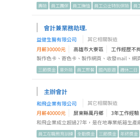
者，亦歡迎應徵。 【我們期待您具備】 做事細心、耐心，具責任感及良好溝通能力。 願意主動學習產品知識及相關作業
壽險
員工團保
員工撫恤
員工公出特別保險
員
流程。 能依主管指導完成交辦事項，並逐步培
題解決能力、風險意識及細節控管能力。 面對客戶及跨部
段：08:30～12:00、13:00～17:30 休假制度：週休二日，
會計兼業務助理.
制度】 依法辦理勞工保險、全民健康保險及勞
其它相關製造
益健生醫有限公司
期舉辦聚餐或員工活動（依公司安排）。 【歡迎加入我們】 如果您喜歡與人溝通、做事細心，並願意學習完整的業務及訂
單管理流程，歡迎加入我們。 即使沒有相關工作經驗，只要具備積極的學習態度及責任感，公司將安排主管帶領，協助您
月薪30000元
高雄市大寮區
工作經歷不
逐步熟悉工作內容並累積專業能力。
製作色卡、寄色卡、製作網頁、收發mail、
三節獎金
意外險
員工聚餐
國內旅遊
週休二日
主辦會計
其它相關製造
和飛企業有限公司
月薪40000元
屏東縣萬丹鄉
3年工作經驗
和飛企業成立超過27年，是在地專業紙箱生產廠商，
械化設備、優化生產流程與品質，在穩健中追求創新，也很重視
員工在職教育訓練
全勤獎金
三節獎金
年終獎金
看見每一筆數字背後真實的商業脈動，這裡會是你大顯身手的舞台🔥 1. 負責日