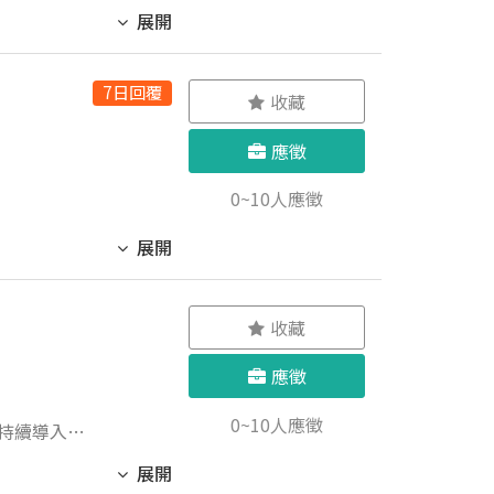
展開
具備基本問
7日回覆
收藏
機。 不定
應徵
0~10人應徵
展開
收藏
應徵
0~10人應徵
展開