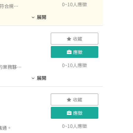
0~10人應徵
道符合規範
展開
收藏
應徵
0~10人應徵
展開
交期。 製
付款事項，
價紀錄與銷
收藏
應徵
0~10人應徵
溝通。