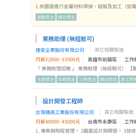
大遊樂世界無限次數免費入園。 特約優惠：萬
1.依圖面進行金屬材料焊接、組裝及加工（如電
及安全標準。 3.焊接設備操作、保養及工作區
激勵獎金
績效獎金
業務助理 (無經驗可)
其它相關製造
達安企業股份有限公司
月薪32000~33000元
高雄市前鎮區
工作
『 業務助理招聘 』 業務助理（無經驗可） 【職務介紹】 我們正在尋找細心負責、樂於溝通，並願意主動學習的業務夥
伴。 主要協助主管業務相關的運輸聯繫，及業務相關協助工作，E
全勤獎金
年節獎金
三節獎金
績效獎金
員工聚
求確認及日常關係維護。 辦理產品報價、議價
作訂單，協助銜接生產、包裝標示及出貨作業。
並追蹤應收帳款進度。 協助處理客戶客訴及售
設計開發工程師
售紀錄。 執行主管交辦之專案及其他業務相關事項。 以上為本職務主要工作內容。無相關工作經驗者亦可
其它相關製造
台灣穗高工業股份有限公司
工作需要安排教育訓練及主管指導。 【必要條件】 大專以上學歷。 熟悉 Word、Excel 等基本 Office 文書處理軟體。 中
文打字速度每分鐘約30～40字。 可依公司及職務場合需求，遵守服
月薪40000~45000元
台南市永康區
工作
戶服務或行政相關經驗。 對生產製造、訂單流程工作有興趣。 ※加分條件並非錄取的必要
1. 專案與時程管理。 2圖面設計與開發。 3技術