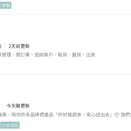
工餐廳
養獨立作業能力。 能配合團隊分工，主動追蹤各項工作進度。 
門溝通時，能保持耐心並清楚傳達資訊。 【工作時間】 上班時
國定假日依政府公告辦理。 【工作地點】 高雄市前鎮區 【福利
工退休金提繳。 提供端午、中秋及年終禮金或禮品。 提供公務手
拘
2天前更新
網頁管理、發訂單、追綜客戶、點貨、盤貨、出貨
今天剛更新
陪伴許多品牌把產品「好好裝起來、安心送出去」📦 我們持續導入機
財務數據帶給營運的洞察📊 如果你期待在實體製造業裡，
伙食津貼
常帳務處理與審核（記帳、對帳、帳務整