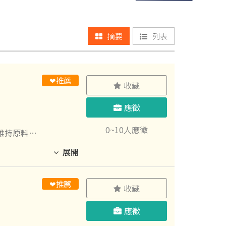
摘要
列表
❤推薦
收藏
應徵
0~10人應徵
維持原料管
展開
❤推薦
收藏
、提供員工
 健康守
應徵
工活動：義