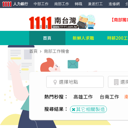
人力銀行
中部工作
南部工作
轉職
兼差打工
進修網
【南部獨
首頁
新鮮人求職
時薪200
首頁
南部工作機會
熱門秒搜：
高雄工作
台南工作
搜尋結果：
其它相關製造