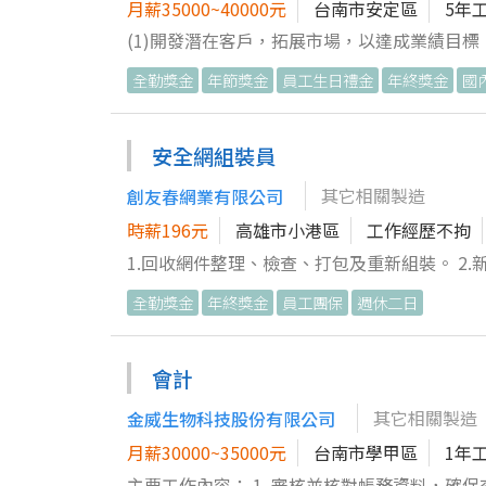
月薪35000~40000元
台南市安定區
5年
(1)開發潛在客戶，拓展市場，以達成業績目標。
全勤獎金
年節獎金
員工生日禮金
年終獎金
國
安全網組裝員
其它相關製造
創友春網業有限公司
時薪196元
高雄市小港區
工作經歷不拘
1.回收網件整理、檢查、打包及重新組裝。 2.
全勤獎金
年終獎金
員工團保
週休二日
會計
其它相關製造
金威生物科技股份有限公司
月薪30000~35000元
台南市學甲區
1年
主要工作內容： 1. 審核並核對帳務資料，確保交易的真實性與準確性。 2. 負責會計帳務處理，包括憑證整理、帳項記錄