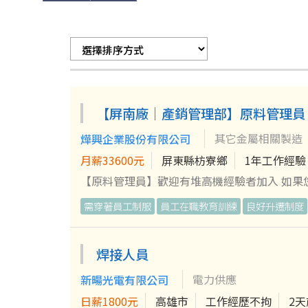
【屏南廠｜產銷管理部】原料管理員
其它金屬相關製造
燁興企業股份有限公司
月薪33600元
屏東縣枋寮鄉
1年工作經驗
【原料管理員】歡迎有堆高機經驗者加入 如
理與生產作業順暢。 【工作內容】 1.負責廠內台車操作、板車操作、天車操作等作業。 2.原料相關異動與管理，以及主管
需穿著員工制服
員工在職教育訓練
良好升遷制度
交辦事項。 3.配合產線作業狀況，有時需配合加班。 歡迎這樣的您加入 ✔ 做事細心✔ 配合度高✔ 重視工作安
合作精神✔ 能配合現場作業 ––––––––––––––––––––––––––––––––––––––––––––––––––––––––– 【超貼心的燁興福
利】 除了具競爭力的薪資，我們更提供全方位的職涯關懷： 薪酬激勵： 三節獎金、年終獎金、全勤獎金，肯定你的每一
焊接人員
份付出。 生活支持： 生日禮金、結婚補助、
電力供應
新暘光電有限公司
制服、完善的內外部教育訓練。 友善職場： 
護： 定期員工健檢、團體保險並可納入直系親
日薪1800元
高雄市
工作經歷不拘
2