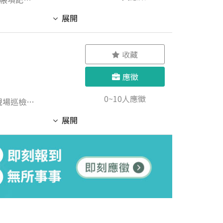
展開
能力，並與
收藏
應徵
0~10人應徵
 ▶需具工程
展開
人經歷可以