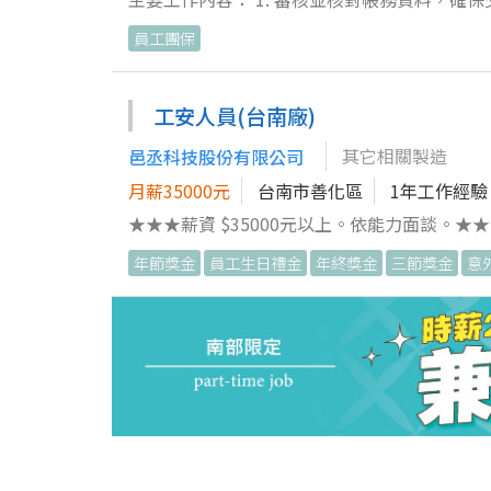
及過帳工作。 3. 配合會計師進行內部及外部審計，確保會計資料準確且符合法規要求。 4. 操作並維護財務系統，改進流
員工團保
程以提升會計作業效率。 5. 處理稅務申報作業及法規遵循事項，保障公司合法合規經營。 我們歡迎每位對會計工作充滿
熱情，細心謹慎且擁有專業知識的人才，加入
我們一同創造企業的美好未來！期待您的加入
工安人員(台南廠)
其它相關製造
邑丞科技股份有限公司
月薪35000元
台南市善化區
1年工作經驗
★★★薪資 $35000元以上。依能力面談。★★★ 工作執行內容 1.配合業主於現場執行安全衛生督導。 2.工地現
以維護施工之工程安全。 3.參與例行性會議，
年節獎金
員工生日禮金
年終獎金
三節獎金
意
管理經驗、人員安全溝通協調 ※薪資依個人經
面談。 ★福利制度：三節獎金、年終獎金