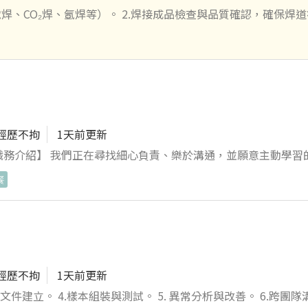
豪酒店、皇家酒店、天悅飯店、義享天地等。
焊、CO₂焊、氬焊等）。 2.焊接成品檢查與品質確認，確保焊
域整理，並配合主管交辦事項完成作業。 4.具焊接經驗，兼職可
經歷不拘
1天前更新
RP系統資料登打等。 【工作內容】 負責客戶聯繫、需
餐
溝通及合約條件確認。 處理客戶訂單，持續追蹤訂單進度及協調
 彙整及維護生產報表、訂單資料與相關業務文件。 與客戶確認
後服務，彙整相關資訊並向主管回報。 建立及維護客戶資料、報
應徵，公司將依
裝與儀容規範。 【加分條件】 具業務、訂單管理、客
經歷不拘
1天前更新
條件，無相關經驗但具學習意願
文件建立。 4.樣本組裝與測試。 5. 異常分析與改善。 6.跨團隊