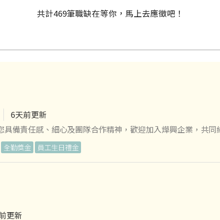
共計
469
筆
職缺在等你，馬上去應徵吧！
6天前更新
果您具備責任感、細心及團隊合作精神，歡迎加入燁興企業，共同
全勤獎金
員工生日禮金
全 ✔ 具團隊
生育及育嬰補貼，陪你走過人生重要時刻。 日常關愛： 伙食津貼
週休二日、舒適哺乳室、家庭照顧假，讓工作與生活達到真平衡。
屬含醫療、重疾和癌症險。足額勞退提撥，給家人一份安心。 員
天前更新