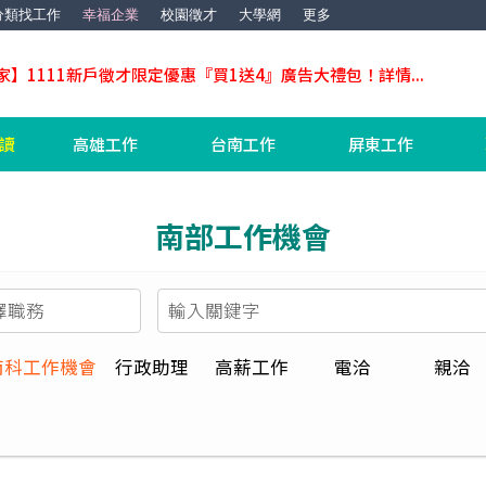
分類找工作
幸福企業
校園徵才
大學網
更多
家】1111新戶徵才限定優惠『買1送4』廣告大禮包！詳情...
工讀
高雄工作
台南工作
屏東工作
南部工作機會
南科工作機會
行政助理
高薪工作
電洽
親洽