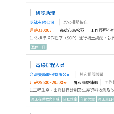
理），確保數字正確無誤 2. 編製月、季、年度財務報表與管理報表，進行基本財務分析，提供主管決策參考 3. 管理應收
應付帳款，與業務、採購等單位協作，追蹤帳款
研發助理
確保符合法令與申報時程 5. 參與存貨盤點作業，協助成本分析，提供改善與控管建議 6. 使用會計軟體與 Excel 處理、彙整
其它相關製造
丞詠有限公司
與分析財務數據，優化帳務流程 7. 配合主管執行專案與臨時交辦事項，協同團隊完成財務相關目標 8. 持續留意並確保帳
務處理符合會計準則及相關法規要求 福利與發展機會 • 穩健成長的製造業體質，接觸完整從生產到出貨的成本與財務實
月薪31000元
高雄市鳥松區
工作經歷不
務 • 有機會接觸成本分析、預算管理等進階工作內容，累積主辦會計全方位能力 • 主管樂於分享經驗，願意帶人，鼓勵
1. 依標準操作程序（SOP）進行補土調配，執行各種實驗並檢測產品性能。
主動提出優化帳務與流程的建議 • 友善、穩定的工作氛圍，重視團隊合作與溝通，讓你安心長期發展 歡迎喜歡數字、重
土調配和應用技術，提升產品品質。 3. 操作與維護各種檢驗與測試儀器設備，並撰寫檢測結果報告。 4. 負責原材料、半
週休二日
視穩定又想成長的你，加入和飛，一起把好事
成品和成品的化學及物理特性檢測與驗證，確保符合品質標準。 5. 執行設備校準，排除
室安全規範。 6. 準備科技報告文件，協助產品研發以及解決異常問題，並持續改進工藝流程。 7. 與跨部門及團隊成員合
作推進產品研發項目，促進補土材料技術創新。 8. 配合主管交代事項。 歡迎對材料研發與檢測充滿熱忱的您加入我
電線排程人員
隊！立即投遞履歷，期待您的加入！
其它相關製造
台灣矢崎股份有限公司
月薪29500~29500元
屏東縣鹽埔鄉
工作
1.工程生產、出貨排程計劃及生產資料收集及改
員工在職教育訓練
全勤獎金
年節獎金
員工生日