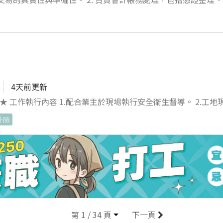
這個充滿挑戰與成長的團隊。在這裡，您將能夠充分發揮自己的
！
4天前更新
場巡檢，
處理各項工安相關之文件及表單。 4.配合業主交辦之其他事項。
外險
歷面議 工作地點：台南南科園區 面試地點：線上面試 薪資依個
、生日禮金、員工旅遊補助、每年調薪。
第 1 / 34 頁
下一頁