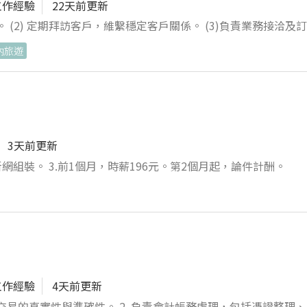
工作經驗
22天前更新
 (2) 定期拜訪客戶，維繫穩定客戶關係。 (3)負責業務接洽及
(4)負責產品報價，並處理帳款收回相關事宜。 (5) 事務性工作。 (6)上級交辦事項之完成與回報。
內旅遊
3天前更新
新網組裝。 3.前1個月，時薪196元。第2個月起，論件計酬。
工作經驗
4天前更新