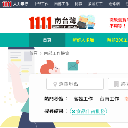
人力銀行
中部工作
南部工作
轉職
兼差打工
進修網
職缺瀏覽
不用等！
首頁
新鮮人求職
時薪200
首頁
南部工作機會
熱門秒搜：
高雄工作
台南工作
搜尋結果：
食品什貨批發