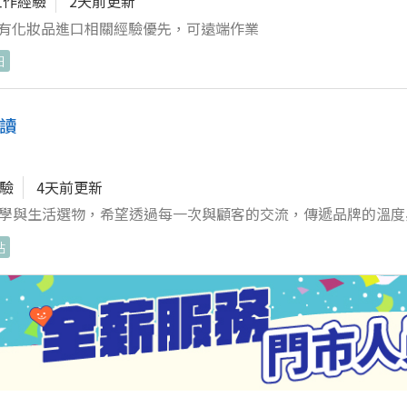
工作經驗
2天前更新
歐美進口化妝品等 進出口關稅、貨櫃相關程序 有化妝品進口相關經驗優先，可遠端作業
日
工讀
經驗
4天前更新
、美學與生活選物，希望透過每一次與顧客的交流，傳遞品牌的溫
。 ––––––––––––––––––––––––––––––––––––
貼
，讓櫃位隨時都呈現最好狀態 2. 主動介紹商品特色與品牌故事，
陳列、美化陳架、補貨與簡易庫存確認，維持貨架豐富好逛 4. 協
e 札哈木樂原 5. 配合會員經營相關作業，包含簡易資料協助與顧
的一致性 7. 配合門市需求支援收銀與基本POS系統操作
–––––––––––––– 我們期待你： 具門市管理或零售服務經驗，具店長
熱忱。 具責任感、執行力及團隊領導能力。 對文化品牌、設計
–––––––––––––––––––––––– 績效目標： 我們重視團隊合作