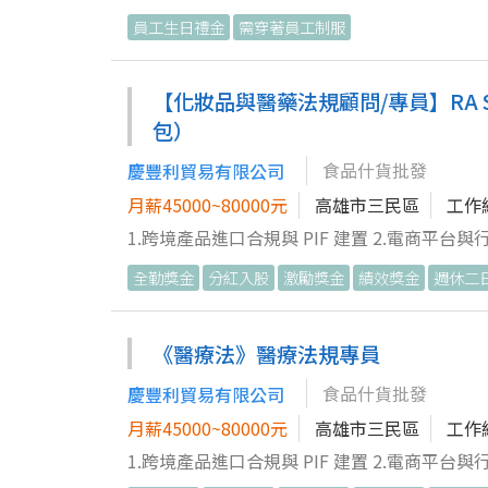
櫃週遭之整潔。 5.協助賣場營運工作。 6.完
員工生日禮金
需穿著員工制服
【化妝品與醫藥法規顧問/專員】RA Sp
包）
食品什貨批發
慶豐利貿易有限公司
月薪45000~80000元
高雄市三民區
工作
1.跨境產品進口合規與 PIF 建置 2.電商平台與行銷廣告合規審查 
妝品登錄與 PIF（產品安全資訊檔案）實務製
全勤獎金
分紅入股
激勵獎金
績效獎金
週休二
關罰則與界線。
《醫療法》醫療法規專員
食品什貨批發
慶豐利貿易有限公司
月薪45000~80000元
高雄市三民區
工作
1.跨境產品進口合規與 PIF 建置 2.電商平台與行銷廣告合規審查 
妝品登錄與 PIF（產品安全資訊檔案）實務製