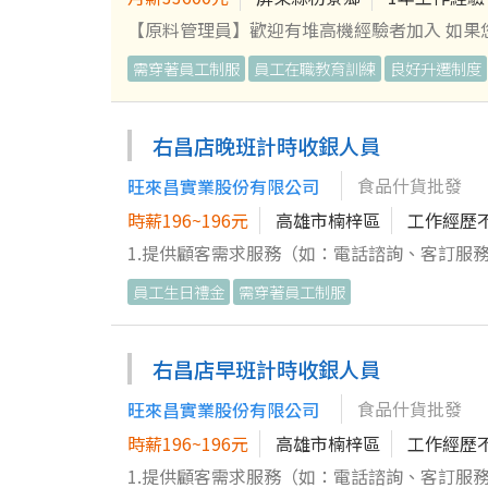
【原料管理員】歡迎有堆高機經驗者加入 如
理與生產作業順暢。 【工作內容】 1.負責廠內台車操作、板車操作、天車操作等作業。 2.原料相關異動與管理，以及主管
需穿著員工制服
員工在職教育訓練
良好升遷制度
交辦事項。 3.配合產線作業狀況，有時需配合加班。 歡迎這樣的您加入 ✔ 做事細心✔ 配合度高✔ 重視工作安
合作精神✔ 能配合現場作業 ––––––––––––––––––––––––––––––––––––––––––––––––––––––––– 【超貼心的燁興福
利】 除了具競爭力的薪資，我們更提供全方位的職涯關懷： 薪酬激勵： 三節獎金、年終獎金、全勤獎金，肯定你的每一
右昌店晚班計時收銀人員
份付出。 生活支持： 生日禮金、結婚補助、
食品什貨批發
旺來昌實業股份有限公司
制服、完善的內外部教育訓練。 友善職場： 
護： 定期員工健檢、團體保險並可納入直系親
時薪196~196元
高雄市楠梓區
工作經歷
大遊樂世界無限次數免費入園。 特約優惠：萬
1.提供顧客需求服務（如：電話諮詢、客訂服務、
櫃週遭之整潔。 5.協助賣場營運工作。 6.完
員工生日禮金
需穿著員工制服
右昌店早班計時收銀人員
食品什貨批發
旺來昌實業股份有限公司
時薪196~196元
高雄市楠梓區
工作經歷
1.提供顧客需求服務（如：電話諮詢、客訂服務、