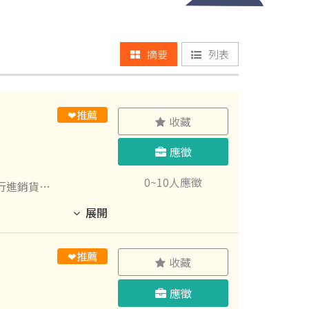
摘要
列表
❤推薦
收藏
應徵
0~10人應徵
執行進銷貨分
展開
每一位員工
❤推薦
收藏
應徵