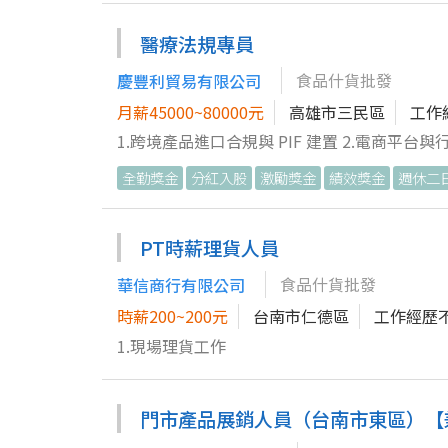
醫療法規專員
食品什貨批發
慶豐利貿易有限公司
月薪45000~80000元
高雄市三民區
工作
1.跨境產品進口合規與 PIF 建置 2.電商平台與行銷廣告合規審查 
妝品登錄與 PIF（產品安全資訊檔案）實務製
全勤獎金
分紅入股
激勵獎金
績效獎金
週休二
關罰則與界線。
PT時薪理貨人員
食品什貨批發
華信商行有限公司
時薪200~200元
台南市仁德區
工作經歷
1.現場理貨工作
門市產品展銷人員（台南市東區）【