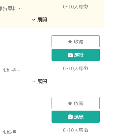
0~10人應徵
維持原料管
展開
收藏
、提供員工
 健康守
應徵
工活動：義
0~10人應徵
4.維持店
展開
收藏
應徵
0~10人應徵
4.維持店