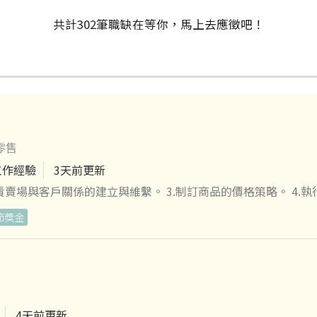
共計
302
筆
職缺在等你，馬上去應徵吧！
零售
工作經驗
3天前更新
負責賣場與客戶關係的建立與維繫。 3.制訂商品的價格策略。 4.
節獎金
即掌握銷售技巧。 ★公司產業前景看好、 升遷管道暢通。 ★為
4天前更新