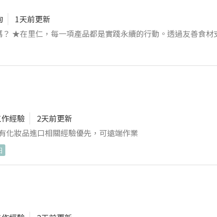
拘
1天前更新
嗎？ ★在里仁，每一項產品都是實踐永續的行動。透過友善食材
期許透過里仁架上的商品，帶動更多消費者一起翻轉世界！ 【工作内容】
 2.商品管理： 清潔、維護、查補、盤點、滯
圈及
/貨架清潔與異動/維護、商品搬運 6.主管交辦事項。
工作經驗
2天前更新
歐美進口化妝品等 進出口關稅、貨櫃相關程序 有化妝品進口相關經驗優先，可遠端作業
日