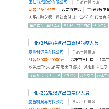
食品什貨批發
里仁事業股份有限公司
時薪196~196元
台南市東區
工作經歷不
★想推動永續、爲社會付出，但不知如何落實
蔬食配方守護生命、本土原料減少碳足跡... 我們
年節獎金
年終獎金
意外險
員工團保
伙食津貼
1.商品陳列與銷售： 商品陳列與佈置、商品功能介紹與推薦…等相關業務。
銷、庫存、效期管理、檔期換檔…等相關業務。 3.活動業務： 負責檔期及各式活動舉辦與執行…等相關業務。分析商
脈動。 4.服務業務： 顧客服務與接待、商品諮詢服務、退換貨處理、贈品兌換、客訂單處理、商品包裝…等。 5.基礎業
化妝品經驗進出口關稅船務人員
務： 環境
食品什貨批發
慶豐利貿易有限公司
月薪43000~50000元
高雄市三民區
1年
全勤獎金
分紅入股
激勵獎金
績效獎金
週休二
化妝品經驗進出口關稅人員
食品什貨批發
慶豐利貿易有限公司