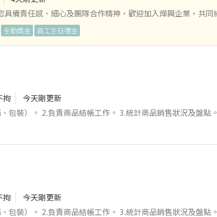
果您具備責任感、細心及團隊合作精神，歡迎加入燁興企業，共同
全勤獎金
員工生日禮金
全 ✔ 具團隊
生育及育嬰補貼，陪你走過人生重要時刻。 日常關愛： 伙食津貼
週休二日、舒適哺乳室、家庭照顧假，讓工作與生活達到真平衡。
屬含醫療、重疾和癌症險。足額勞退提撥，給家人一份安心。 員
不拘
今天剛更新
豪酒店、皇家酒店、天悅飯店、義享天地等。
包裝）。 2.負責商品結帳工作。 3.統計商品銷售狀況及盤點。 
成主管交辦事項。
不拘
今天剛更新
包裝）。 2.負責商品結帳工作。 3.統計商品銷售狀況及盤點。 