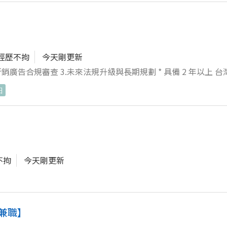
經歷不拘
今天剛更新
3.未來法規升級與長期規劃 * 具備 2 年以上 台灣 TFDA 化
作經驗。 * 熟悉《化妝品衛生安全管理法》、《藥事法》及《醫
日
不拘
今天剛更新
兼職】