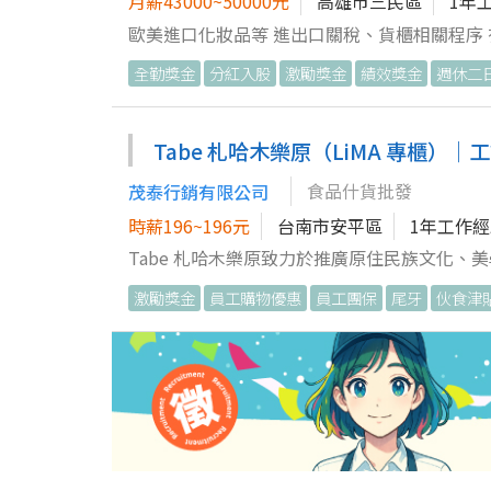
月薪43000~50000元
高雄市三民區
1年
全勤獎金
分紅入股
激勵獎金
績效獎金
週休二
Tabe 札哈木樂原（LiMA 專櫃）｜
食品什貨批發
茂泰行銷有限公司
時薪196~196元
台南市安平區
1年工作
Tabe 札哈木樂原致力於推廣原住民族文化
誠摯邀請對零售經營、團隊管理及品牌服務有熱忱的你加入我們
激勵獎金
員工購物優惠
員工團保
尾牙
伙食津
工作內容： 1. 協助門市日常營運與基本店務
務，讓顧客有被好好對待的感受 3. 協助商品
動、檔期與行銷企劃執行，讓更多人認識 Tab
6. 維持櫃位環境整潔、品牌形象與整體視覺風格
––––––––––––––––––––––––––––
佳。 喜歡與人互動，具良好的溝通能力與服務
美學有興趣者尤佳。 ––––––––––––––––––