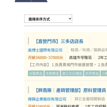
【直營門市】三多店店長
鞋類／布類／服飾品
高博士國際有限公司
月薪36000~57000元
高雄市苓雅區
2年
【工作內容】 1.負責賣場門市營運管理。 2.
析。 5.規劃、協調廣告活動和促銷宣傳。 【加分特質】 ★喜歡接觸人群、具銷售商品服務顧客熱忱。 ★公司提供完善鞋
全勤獎金
年節獎金
員工生日禮金
年終獎金
三
類商品專業知識教育。 ★完善教育訓練，可立
創造職涯發展工作價值。
【屏南廠｜產銷管理部】原料管理員
其它金屬相關製造
燁興企業股份有限公司
月薪33600元
屏東縣枋寮鄉
1年工作經驗