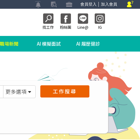
會員登入
│
加入會員
找工作
粉絲團
Line@
IG
職場新聞
AI 模擬面試
AI 履歷健診
工作搜尋
更多選項