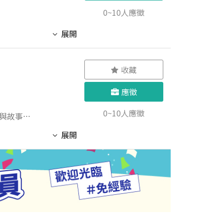
0~10人應徵
展開
收藏
應徵
0~10人應徵
度與故事。
––––––
展開
提供貼心服
助櫃點活
客關係維護
或副店長經驗者
選物或生活
與目標管理，店