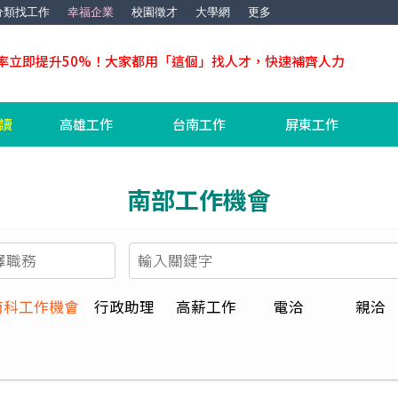
分類找工作
幸福企業
校園徵才
大學網
更多
率立即提升50%！大家都用「這個」找人才，快速補齊人力
工讀
高雄工作
台南工作
屏東工作
南部工作機會
南科工作機會
行政助理
高薪工作
電洽
親洽