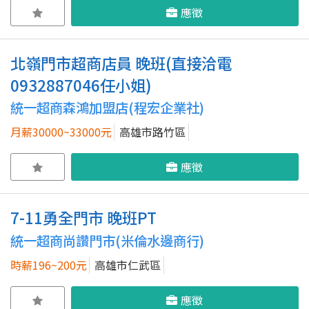
應徵
北嶺門市超商店員 晚班(直接洽電
0932887046任小姐)
統一超商森鴻加盟店(程宏企業社)
月薪30000~33000元
高雄市路竹區
應徵
7-11勇全門市 晚班PT
統一超商尚讚門市(米倫水邊商行)
時薪196~200元
高雄市仁武區
應徵