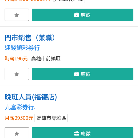
應徵
門市銷售（兼職）
迎錢鎮彩券行
時薪196元
高雄市前鎮區
應徵
晚班人員(福德店)
九富彩券行.
月薪29500元
高雄市苓雅區
應徵