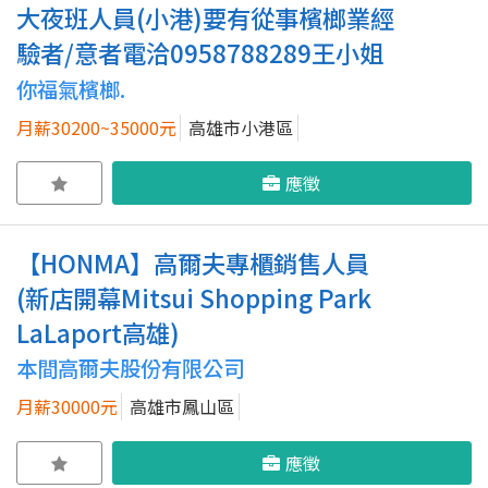
大夜班人員(小港)要有從事檳榔業經
驗者/意者電洽0958788289王小姐
你福氣檳榔.
月薪30200~35000元
高雄市小港區
應徵
【HONMA】高爾夫專櫃銷售人員
(新店開幕Mitsui Shopping Park
LaLaport高雄)
本間高爾夫股份有限公司
月薪30000元
高雄市鳳山區
應徵