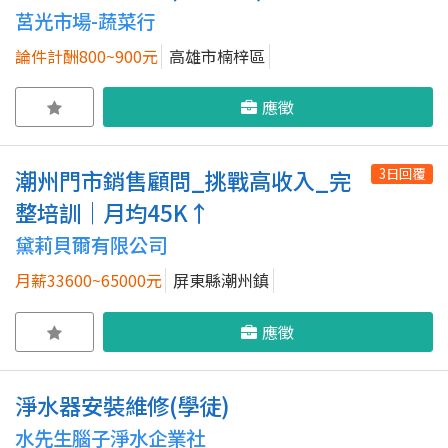
莒光市場-蔬菜行
論件計酬800~900元
高雄市楠梓區
應徵
3日回覆
潮州門市銷售顧問_挑戰高收入_完
整培訓｜月均45K↑
黛莉貝爾有限公司
月薪33600~65000元
屏東縣潮州鎮
應徵
淨水器安裝維修(學徒)
水先生腦子淨水企業社