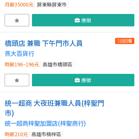
月薪35000元
屏東縣屏東市
應徵
5日回覆
橋頭店 兼職 下午門市人員
燕大百貨行
時薪196~196元
高雄市橋頭區
應徵
統一超商 大夜班兼職人員(梓聖門
市)
統一超商梓聖加盟店(梓聖商行)
時薪210元
高雄市楠梓區