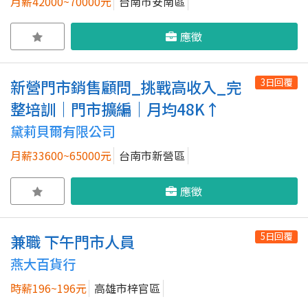
月薪42000~70000元
台南市安南區
應徵
3日回覆
新營門市銷售顧問_挑戰高收入_完
整培訓｜門市擴編｜月均48K↑
黛莉貝爾有限公司
月薪33600~65000元
台南市新營區
應徵
5日回覆
兼職 下午門市人員
燕大百貨行
時薪196~196元
高雄市梓官區