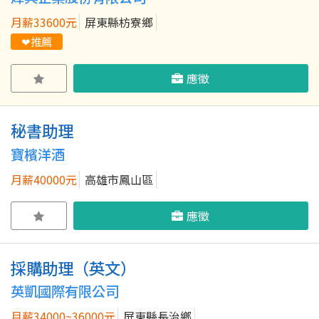
月薪33600元
屏東縣枋寮鄉
❤推薦
應徵
秘書助理
寶檳洋酒
月薪40000元
高雄市鳳山區
應徵
採購助理（英文）
英凱國際有限公司
月薪34000~36000元
屏東縣長治鄉