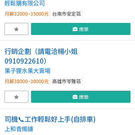
輕鬆購有限公司
月薪32000~35000元
台南市安定區
應徵
行銷企劃（請電洽楊小姐
0910922610）
果子狸水果大賣場
月薪38000~38000元
高雄市苓雅區
應徵
司機📞工作輕鬆好上手(自排車)
上和香燭舖