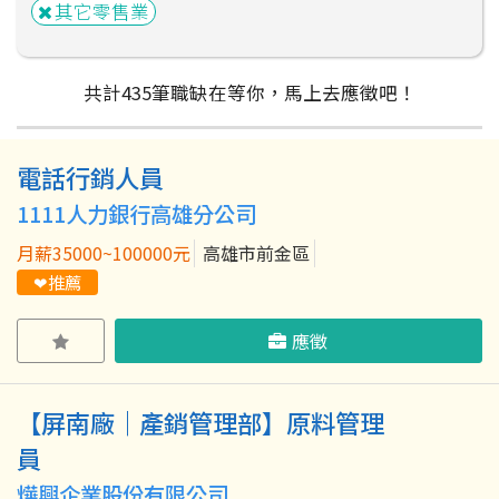
其它零售業
共計
435
筆
職缺在等你，馬上去應徵吧！
電話行銷人員
粉絲團
Line@
IG
1111人力銀行高雄分公司
月薪35000~100000元
高雄市前金區
❤推薦
應徵
【屏南廠｜產銷管理部】原料管理
員
燁興企業股份有限公司