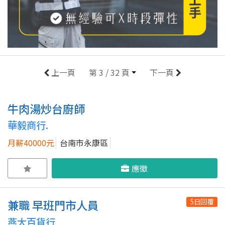
上一頁
第 3 / 32 頁
下一頁
牛肉湯炒台廚師
華毅商行.
月薪40000元
台南市永康區
應徵
5日回覆
兼職 早班門市人員
燕大百貨行