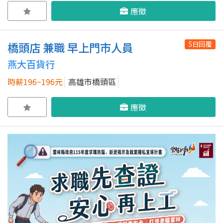
應徵
5日回覆
橋頭店 兼職 早上門市人員
燕大百貨行
時薪196~196元
高雄市橋頭區
應徵