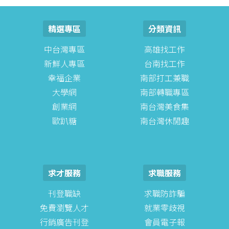
花叢路徑總是讓您充滿驚喜！
精選專區
分類資訊
中台灣專區
高雄找工作
新鮮人專區
台南找工作
幸福企業
南部打工兼職
大學網
南部轉職專區
創業網
南台灣美食集
歐趴糖
南台灣休閒趣
求才服務
求職服務
刊登職缺
求職防詐騙
免費瀏覽人才
就業零歧視
行銷廣告刊登
會員電子報