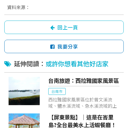
資料來源：
回上一頁
我要分享
延伸閱讀：
或許你想看其他好店家
台南旅遊：西拉雅國家風景區
台南市
西拉雅國家風景區位於曾文溪流
域、鹽水溪流域、急水溪流域的上
游，在舊石器時代至歷史時代就是
【屏東景點】｜這是在峇里
史前人類及西拉雅原住民的活動區
島?全台最美水上活蝦餐廳！
域，有眾多平埔族及西拉雅族移居