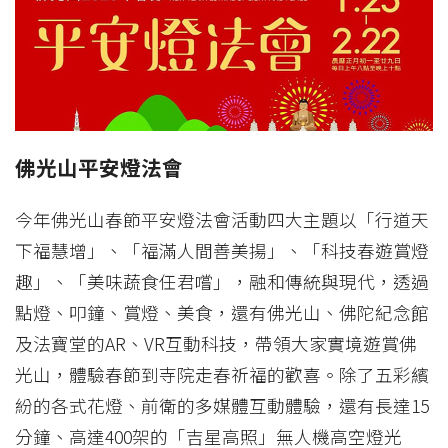
佛光山平安燈法會
今年佛光山春節平安燈法會活動四大主題以「行道天
下福慧增」、「福滿人間善美揚」、「科技春遊賞燈
趣」、「美味蔬食任君嚐」，融和傳統與現代，透過
點燈、叩鐘、賞燈、美食，還有佛光山、佛陀紀念館
及法寶堂的AR、VR互動科技，帶領大家實境遊賞佛
光山，體驗春節到寺院走春祈福的歡喜。除了五彩繽
紛的各式花燈、前衛的多媒體互動體驗，還有長達15
分鐘、高達400架的「吉星高照」無人機高空燈光