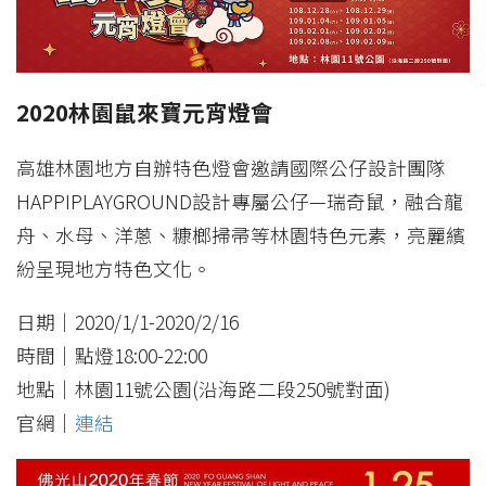
2020林園鼠來寶元宵燈會
高雄林園地方自辦特色燈會邀請國際公仔設計團隊
HAPPIPLAYGROUND設計專屬公仔—瑞奇鼠，融合龍
舟、水母、洋蔥、糠榔掃帚等林園特色元素，亮麗繽
紛呈現地方特色文化。
日期｜2020/1/1-2020/2/16
時間｜點燈18:00-22:00
地點｜林園11號公園(沿海路二段250號對面)
官網｜
連結