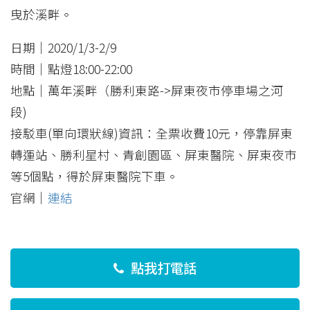
曳於溪畔。
日期｜2020/1/3-2/9
時間｜點燈18:00-22:00
地點｜萬年溪畔（勝利東路->屏東夜市停車場之河
段)
接駁車(單向環狀線)資訊：全票收費10元，停靠屏東
轉運站、勝利星村、青創園區、屏東醫院、屏東夜市
等5個點，得於屏東醫院下車。
官網｜
連結
點我打電話