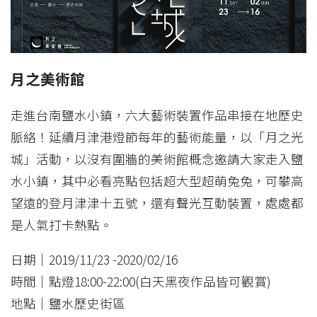
月之美術館
走進台南鹽水小鎮，六大藝術裝置作品串接在地歷史
脈絡！延續月津港燈節每年的藝術能量，以「月之光
城」活動，以沒有圍牆的美術館概念邀請大家走入鹽
水小鎮，其中必看亮點包括超大型超萌兔兔，可攀高
望遠的登月津津十五號，還有聲光互動裝置，處處都
是人氣打卡熱點。
日期｜2019/11/23 -2020/02/16
時間｜點燈18:00-22:00(白天黑夜作品皆可觀賞)
地點｜鹽水歷史街區