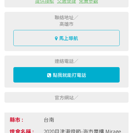
提供接駁
交通便捷
免費參觀
聯絡地址／
高雄市
馬上導航
連絡電話／
點我就能打電話
官方網站／
台南
2020月津港燈節-海市蜃樓 Mirage