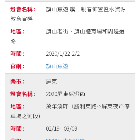
旗山蕉遊 旗山親春佈置暨水資源
教育宣導
旗山老街、旗山體育場和周邊道
路
2020/1/22-2/2
旗山蕉遊
屏東
2020屏東綵燈節
萬年溪畔（勝利東路->屏東夜市停
車場之河段)
02/19 - 03/03