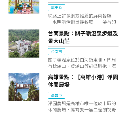
於此，且保留許多傳統節慶祭典。
屏東縣
網路上許多網友推薦的屏東餐廳
「水明漾活蝦景觀餐廳」，帶有印
尼峇里島風格的發呆亭成為屏東里
台南景點：關子嶺溫泉步道及
港熱門網紅打卡點！屏東為全台養
景大山莊
殖泰國蝦占8成以上，想吃最新鮮
的蝦當然就是來這吃啦！
台南市
關子嶺溫泉位於白河鎮東側，四周
有枕頭山、虎頭山等群峰環抱，海
拔約270公尺，風景優美。關子嶺
高雄景點：【高雄小港】淨園
風景區包括了溫泉、紅葉公園、嶺
休閒農場
頂公園、水火同源、碧雲寺、大仙
寺等景點。
高雄市
淨園農場是高雄市唯一位於市區的
休閒農場，擁有獨一無二遼闊視野
的觀機坪，南洋風格的園藝造景，
小橋瀑布造景出來的潺潺流水聲，