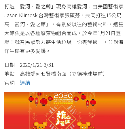
打造「愛河．愛之鯨」現身高雄愛河，由美國藝術家
Jason Klimoski台灣藝術家張碩芬，共同打造15公尺
高「愛河．愛之鯨」，有別於以往的藝術材料，這隻
大鯨魚是以各種廢棄物組合而成，於今年1月21日登
場！號召民眾努力將生活垃圾「你丟我撿」，並對海
洋生態有更多愛護。
日期｜2020/1/21-3/31
地點｜高雄愛河七賢橋南面（立德棒球場前）
官網｜
連結