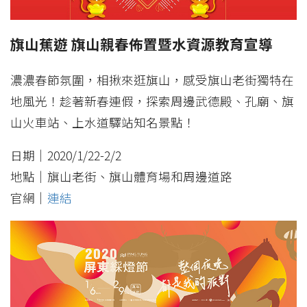
旗山蕉遊 旗山親春佈置暨水資源教育宣導
濃濃春節氛圍，相揪來逛旗山，感受旗山老街獨特在
地風光！趁著新春連假，探索周邊武德殿、孔廟、旗
山火車站、上水道驛站知名景點！
日期｜2020/1/22-2/2
地點｜旗山老街、旗山體育場和周邊道路
官網｜
連結