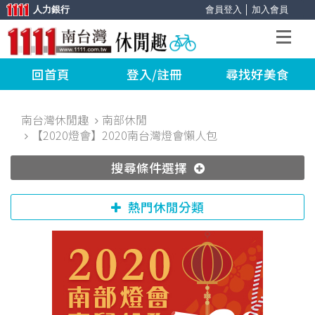
人力銀行
會員登入
│
加入會員
回首頁
登入/註冊
尋找好美食
南台灣休閒趣
南部休閒
【2020燈會】2020南台灣燈會懶人包
搜尋條件選擇
熱門休閒分類