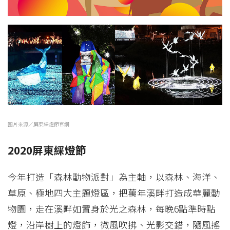
圖片來源／屏東綵燈節官網
2020屏東綵燈節
今年打造「森林動物派對」為主軸，以森林、海洋、
草原、極地四大主題燈區，把萬年溪畔打造成華麗動
物園，走在溪畔如置身於光之森林，每晚6點準時點
燈，沿岸樹上的燈飾，微風吹拂、光影交錯，隨風搖