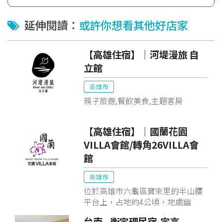
延伸閱讀：
或許你想看其他好店家
【高雄住宿】｜河堤漫旅 自
立館
高雄市
親子旅遊,餐飲美食,主題客房
【高雄住宿】｜國蘭花園
VILLA會館/轉角26VILLA會
館
高雄市
位於高雄市六龜區寶來里的半山腰
平台上，占地約4公頃，地處幽
谷，山巒疊翠，會舘依山畔水，所
台南 - 衡定理民宿-定言