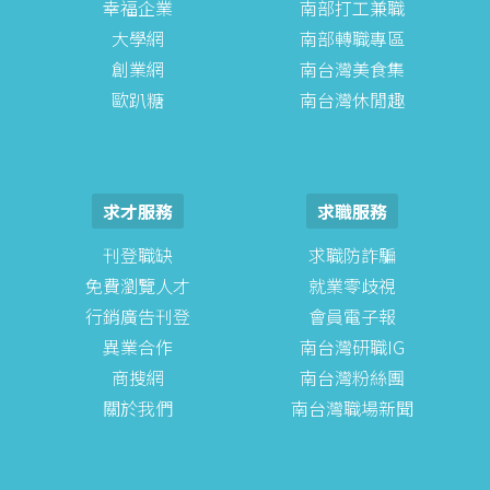
幸福企業
南部打工兼職
大學網
南部轉職專區
創業網
南台灣美食集
歐趴糖
南台灣休閒趣
求才服務
求職服務
刊登職缺
求職防詐騙
免費瀏覽人才
就業零歧視
行銷廣告刊登
會員電子報
異業合作
南台灣研職IG
商搜網
南台灣粉絲團
關於我們
南台灣職場新聞