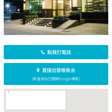
點我打電話
直接出發導航去
(將直接為您開啟Google導航)