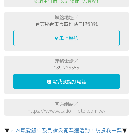
腳踏車租借
交通便捷
免費Wifi
聯絡地址／
台東縣台東市四維路三段88號
馬上導航
連絡電話／
089-226555
點我就能打電話
官方網站／
https://www.vacation-hotel.com.tw/
▼
2024最愛飯店及民宿公開票選活動，請投我一票
▼