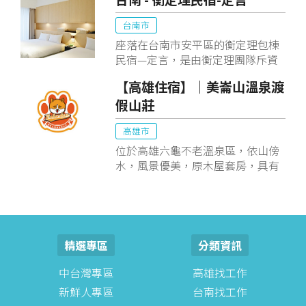
以會舘在建築設計上以日式禪風加
上庭園風格為主軸。
台南市
座落在台南市安平區的衡定理包棟
民宿—定言，是由衡定理團隊斥資
千萬親手打造的全新豪宅，於今年
【高雄住宿】｜美崙山溫泉渡
2022年2月落成。
假山莊
高雄市
位於高雄六龜不老溫泉區，依山傍
水，風景優美，原木屋套房，具有
芬多精，現代化貼心的設計，夏日
泛舟活動，是旅遊住宿最佳的選
擇。
精選專區
分類資訊
中台灣專區
高雄找工作
新鮮人專區
台南找工作