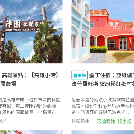
高雄景點：【高雄小港】
墾丁住宿：亞維儂
屏東縣
休閒農場
法普羅旺斯 繽紛粉紅鄉村
直就像在國外度假
場是高雄市唯一位於市區的休閒
恆春半島的南法小城鎮歐風莊園
擁有獨一無二遼闊視野的觀機
民宿，繽紛Tiffany藍巧遇幸福
洋風格的園藝造景，小橋瀑布
系，西班牙紅瓦與巴洛克式...
報／
休閒情報／
交通便捷
停車場
可預約
免費Wifi