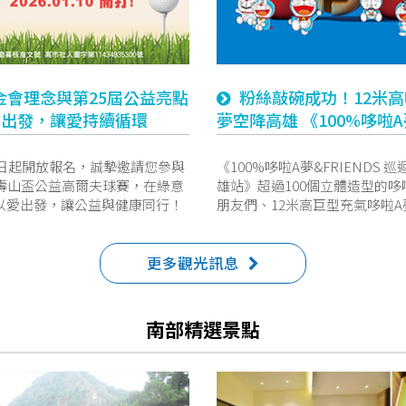
金會理念與第25屆公益亮點
粉絲敲碗成功！12米高
育出發，讓愛持續循環
夢空降高雄 《100%哆啦
&FRIENDS 巡迴特展 高
11/14南下展出 超過100
15日起開放報名，誠摯邀請您參與
《100%哆啦A夢&FRIENDS 巡
屆壽山盃公益高爾夫球賽，在綠意
雄站》超過100個立體造型的哆
型哆啦A夢一次滿足
以愛出發，讓公益與健康同行！
朋友們、12米高巨型充氣哆啦A
 月 10 日讓我們一起為公益散愛，
大版單行本與大長篇漫畫系列
誼高爾夫球場準時開打！
複製原畫手稿、沉浸式微型劇
更多觀光訊息
展出內容，將於2025年11月14日
年2月22日在國立科學工藝博物
展廳精采呈現！
南部精選景點