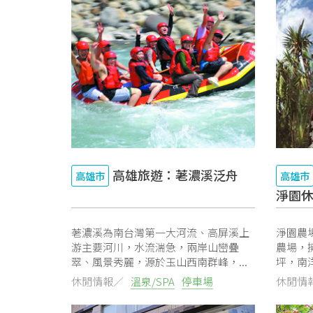
高雄旅遊：荖濃溪泛舟
高雄市
高雄市
淨園
荖濃溪為南台灣第一大河流、高屏溪上
淨園農
游主要河川，水流湍急，兩岸山巒疊
農場，
翠、風景秀麗，源於玉山西南群峰，...
坪，南
造...
休閒情報／
溫泉/SPA
停車場
休閒情