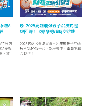
哆啦A
2025高雄最強親子沉浸式體
A夢
驗回歸！《樂樂的超時空跳跳
雄站》
門》7月暑假登場
種立體造
迴特展 高
2025高雄《夢境冒險王》年度親子互動
啦A夢與
展MOMO親子台、親子天下、臺灣吧聯
夢、放
合製作！
、珍貴的
場等豐富
至2026
館2樓特