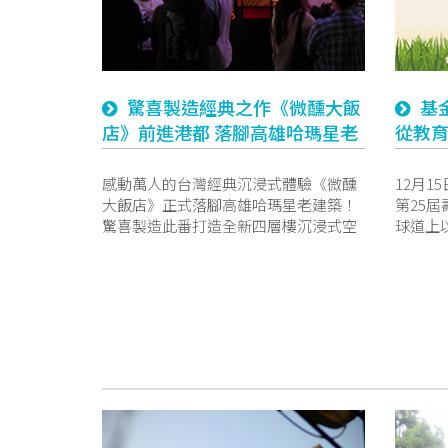
驚喜製造經典之作《微醺大飯
基
店》前進港都 落腳高雄哈瑪星老
從教
建築
感動萬人的台灣經典沉浸式體驗《微醺
12月
大飯店》正式落腳高雄哈瑪星老建築！
第25
驚喜製造此番打造全新四層樓沉浸式空
球道上
間，結合港都夜色開啟跨越時空的微醺
明年 1
之旅
高雄信