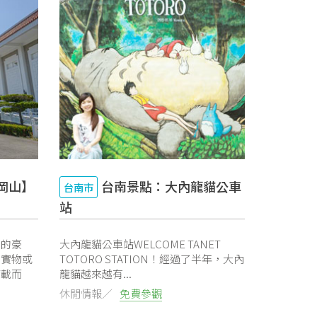
岡山】
台南景點：大內龍貓公車
台南市
站
霄的豪
大內龍貓公車站WELCOME TANET
、實物或
TOTORO STATION！經過了半年，大內
滿載而
龍貓越來越有...
休閒情報／
免費參觀