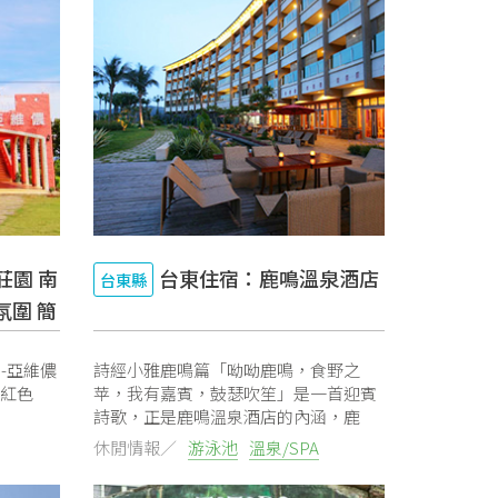
莊園 南
台東住宿：鹿鳴溫泉酒店
台東縣
氛圍 簡
-亞維儂
詩經小雅鹿鳴篇「呦呦鹿鳴，食野之
粉紅色
苹，我有嘉賓，鼓瑟吹笙」是一首迎賓
詩歌，正是鹿鳴溫泉酒店的內涵，鹿
鳴...
休閒情報／
游泳池
溫泉/SPA
停車場
可預約