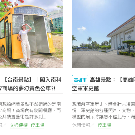
【台南景點】｜闖入南科
高雄景點：【高雄
高雄市
k17商場的夢幻黃色公車?!
空軍軍史館
南想拍網美景點不然錯過的是南
想暸解空軍歷史、體會壯志凌
k17商場！商場內有幾間餐廳，而
情，軍史館的各種照片、文物
共裝置藝術是許多到...
模型的展示將讓您不虛此行、
歸...
報／
交通便捷
停車場
休閒情報／
停車場
觀