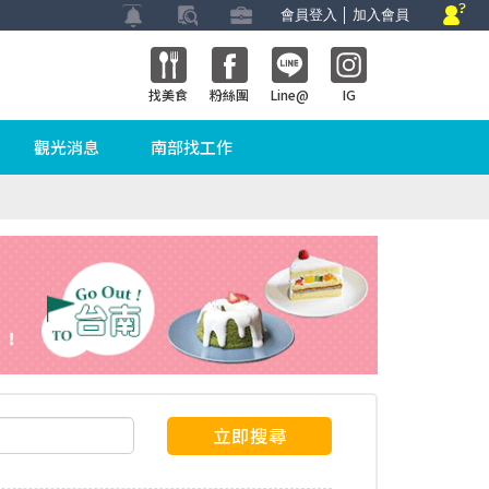
會員登入
│
加入會員
找美食
粉絲團
Line@
IG
觀光消息
南部找工作
立即搜尋