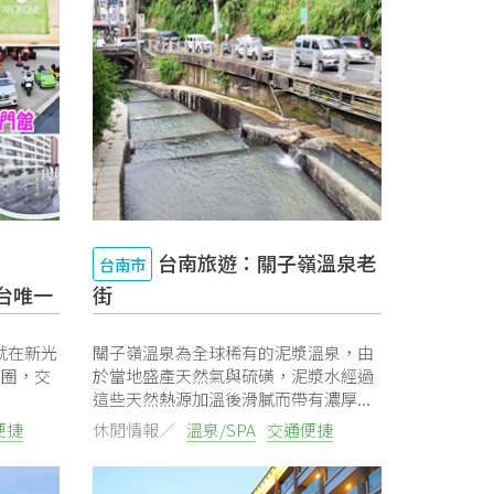
台南旅遊：關子嶺溫泉老
台南市
全台唯一
街
館就在新光
關子嶺溫泉為全球稀有的泥漿溫泉，由
商圈，交
於當地盛產天然氣與硫磺，泥漿水經過
這些天然熱源加溫後滑膩而帶有濃厚...
便捷
休閒情報／
溫泉/SPA
交通便捷
停車場