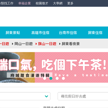
分類找工作
幸福企業
校園徵才
大學網
更多
屏東景點
高雄市住宿
台南市住宿
屏東住宿
一日遊
岡山一日遊
旗山一日遊
屏東看夜景
熱門去處快搜