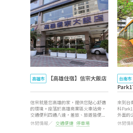
【高雄住宿】信宗大飯店
高雄市
台南市
Par
信宗就是您高雄的家，提供您貼心舒適
來到台
的環境。座落於高雄商業區火車站旁，
科Par
交通便利四通八達，差旅、旅遊皆便...
外面的公
休閒情報／
交通便捷
停車場
休閒情
可預約
免費Wifi
免費參