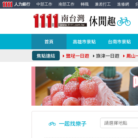
人力銀行
中部工作
南部工作
轉職
兼差打工
進修網
首頁
高雄市景點
台南市景點
焦點連結
鹽埕一日遊
旗津一日遊
鳳山
一起找樂子