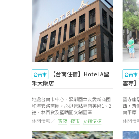
【台南住宿】Hotel A聖
台南市
台南市
禾大飯店
雲寺
地處台南市中心，緊鄰國華友愛新商圈
雲寺座
和海安路商圈，必逛景點臺南美術1、2
西，背
館、林百貨及藍晒圖文創園區。
南平原，
休閒情報／
宵夜
夜市
交通便捷
休閒情
免費Wifi