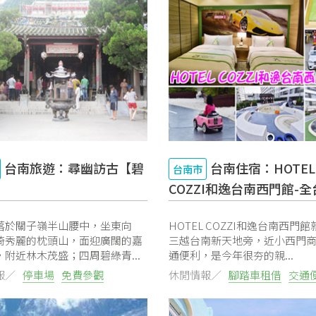
台南旅遊：尋幽訪古【碧
台南住宿：HOTEL
台南市
】
COZZI和逸台南西門館-
XBOX ONE主題房
落於關子嶺半山腰中，坐東向
HOTEL COZZI和逸台南西門
倚秀麗的枕頭山，面迎廣闊的嘉
三越台南新天地旁，近小西門
附近林木茂盛；四周碧綠青...
通便利，是今年很夯的親...
報／
停車場
免費參觀
休閒情報／
腳踏車租借
交通
停車場
可預約
免費Wifi