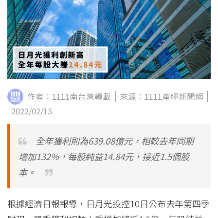
粉絲團
Line@
IG
作者：1111南台灣轉載
來源：1111產經新聞網
2022/02/15
全年獲利則為639.08億元，相較去年同期
增加132%，每股純益14.84元，接近1.5個股
本。
根據經濟日報報導，日月光投控10日公布去年第四季