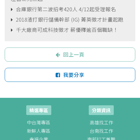
合庫銀行第二波招考420人 4/12起受理報名
2018渣打銀行儲備幹部 (IG) 菁英徵才計畫起跑
千大廠商可成科技徵才 薪優釋逾百個職缺！
回上一頁
我要分享
精選專區
分類資訊
中台灣專區
高雄找工作
新鮮人專區
台南找工作
幸福企業
南部打工兼職