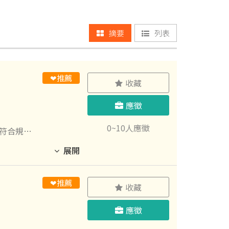
摘要
列表
❤推薦
收藏
應徵
0~10人應徵
道符合規範
展開
❤推薦
收藏
應徵