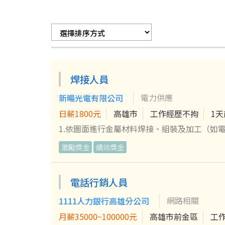
焊接人員
電力供應
新暘光電有限公司
日薪1800元
高雄市
工作經歷不拘
1
1.依圖面進行金屬材料焊接、組裝及加工（如電
及安全標準。 3.焊接設備操作、保養及工作區
激勵獎金
績效獎金
電話行銷人員
網路相關
1111人力銀行高雄分公司
月薪35000~100000元
高雄市前金區
工