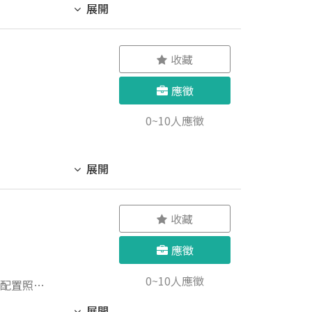
展開
日常維護，
相關工作。
4. 將成
品數量準確
收藏
工作表現，
執行生產現
運營需求，
應徵
工作表現核
入御典茶業，
0~10人應徵
，放心！我
展開
收藏
應徵
0~10人應徵
及配置照明
展開