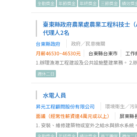
全勤獎金
年節獎金
年終獎金
三節獎金
績效獎
程材料、詢價比價、供應商管理及採購流程者優先錄取。 7. 具普通小型車駕
葉原料的入庫清點及現場規劃擺放，確保搬運流
力。 ✔ 能閱讀工程圖面，並可協助材料數量估
確保機械正常運行。 3. 參與茶葉烘焙與加工
✔ 熟悉科技廠房工程材料或營造工程採購流程。 【工作發展】 1. 完整學習工程採購、成本控制及供應鏈管理流程。 2.
品或半成品進行理貨及分類，支援包裝程序和倉
臺東縣政府農業處農業工程科技士（A64
養工程材料估算、成本分析及供應商管理能力。 
與倉儲環境符合規範。 6. 持續監控生產過程
代理人2名
提供採購管理、成本管理等職務發展及晉升機會。 【薪資與福利】 1. 年終獎金（依公司營運及個人工作表現核發
場的衛生清潔及整頓，確保符合食品安全管理規
政府╱民意機關
台東縣政府
年度薪資調整機會（依工作能力、工作表現及公
共同提升部門效率。 🎉 準備好和我們一起
發）。 4. 三節禮金／禮品。 5. 勞保、健保
月薪46530~46530元
台東縣台東市
工作
讓這份工作成為你職涯旅程的精彩篇章！✨ ★
們歷年來幾乎零加班情節！★★★
1.辦理漁港工程建設及公共設施整建業務。 2.
週休二日
水電人員
環境衛生／污
昇元工程顧問股份有限公司
面議（經常性薪資達4萬元或以上）
屏東縣
1. 安裝、維修建築物或室外之給水與排水系統。
設備。 4. 安裝、維修家電或廚衛設備。
全勤獎金
年終獎金
績效獎金
員工團保
週休二