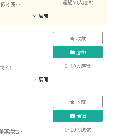
超過50人應徵
業徵才廣
！ 3. 協
展開
或績效而
收藏
、有行動，我們
應徵
0~10人應徵
獎金。
展開
畫，追蹤交
、工地主任
格及交期。
收藏
相關文件管
 10. 跨
應徵
0~10人應徵
及數字敏感
. 熟悉工