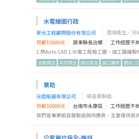
水電繪圖行政
環境衛生／污
昇元工程顧問股份有限公司
月薪35000元
屏東縣長治鄉
工作經歷不
1.熟Auto CAD 2.水電工程施工圖、竣工圖繪
PowerPoint等文書軟體) 4.協助處理庶務性
全勤獎金
年終獎金
績效獎金
員工團保
週休二
業助
紙容器製造
元鎧紙器有限公司
月薪30000元
台南市永康區
工作經歷不
我們是專業紙容器製造與供應商，主要提供各
戶，協助客戶完成日常營運與品牌包裝需求。 工作內容： 1. 協助客戶查詢紙容器產品規格與價格，依據公司標準流程製
作並提供正式報價單。 2. 處理與管理紙容
公家單位保全-晚班
誤。 3. 整理並建檔客戶基本資料、聯絡紀錄