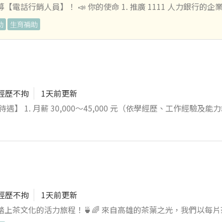
電話行銷人員】！ 📣 你的使命 1. 推廣 1111 人力銀行的企
 1111 VIP 會員企業，關懷並聯繫續約，建立長久合作的友好關係
助
生育補助
●底薪$35000+全勤1000+午
工旅遊津貼，三節獎金，生日禮金 （固定或變動薪資因個人資歷
加分！ 3. 完成九大職能星測驗，並將結果提供給企業參考：
w/cstar/ ✨ 準備好大展身手了嗎？ 不管你有沒有相關經驗，只要你有熱情
來吧！
經歷不拘
1天前更新
者，薪資可依能力另議。 3. 視個人工作表現提供年度調薪及績效
耗材之詢價、比價、議價及採購作業。 2. 依工程進度安排採購計
工程圖面估算材料數量，作為詢價、採購及備料依據。 4. 與工務
。 5. 建立、維護及開發供應商資料，定期評估供應商品質、價
出降低採購成本建議。 7. 辦理採購訂單、合約、請款、驗收及
處理。 9. 建立常用材料單價資料庫及採購標準作業流程（SOP）。
辦事項。 【應徵條件】 1. 專科以上學歷，科系不
經歷不拘
1天前更新
悉 Word、Excel 等文書作業。 3. 具基本採購、成本控制
🌈 來自高雄的茶葉之光，我們以每片茶葉講述傳
力。 5. 具工程採購、營造採購、建材採購或相關工作經驗者佳。 6
的職涯都充滿茶香和回甘 🍃 💪 你的日常任務 1. 負責茶