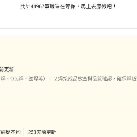
共計
44967
筆
職缺在等你，馬上去應徵吧！
天前更新
焊、CO₂焊、氬焊等）。 2.焊接成品檢查與品質確認，確保焊
域整理，並配合主管交辦事項完成作業。 4.具焊接經驗，兼職可
作經歷不拘
253天前更新