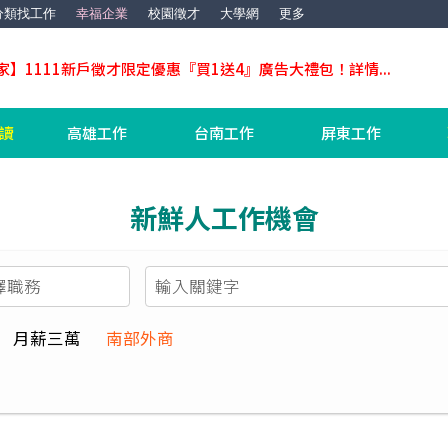
分類找工作
幸福企業
校園徵才
大學網
更多
家】1111新戶徵才限定優惠『買1送4』廣告大禮包！詳情...
工讀
高雄工作
台南工作
屏東工作
新鮮人工作機會
月薪三萬
南部外商