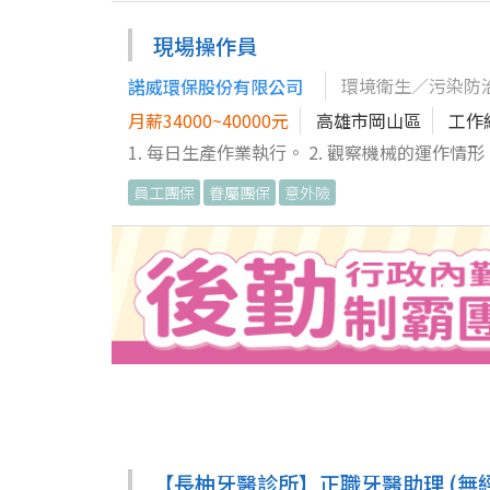
寄至「(831)高雄市大寮區永芳里進學路15
現場動線與桌況掌控，確保營運順暢。 3. 負
員」。來函務必註明聯絡電話或手機號碼，合則通知
助庫存與物料管理，包含進貨驗收、庫存盤點與
現場操作員
輔導中心吳心理師。 七、截止收件日期： 即日至
服務技巧與工作效率。 6. 協助處理顧客問題
環境衛生／污染防
諾威環保股份有限公司
公司各項營運規章與相關法規，協助落實店內安
升門市業績表現。 如果你對餐飲管理與門市營運具熱忱，願意從基層紮實學習並成長為幹部，歡迎加入我們的團隊，成為
月薪34000~40000元
高雄市岡山區
工作
未來餐廳營運的重要戰力，期待你的履歷投遞
1. 每日生產作業執行。 2. 觀察機械的運作
保養。 4. 天車及堆高機廢油汙泥吊掛移動。 5.
員工團保
眷屬團保
意外險
【長柚牙醫診所】正職牙醫助理 (無