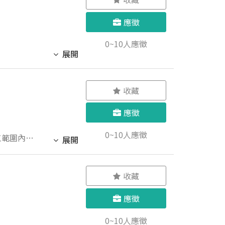
日常銷售行
應徵
、倉儲及出
rd、
0~10人應徵
、帳款金額
展開
、了解從接
收藏
應徵
0~10人應徵
施工範圍內的
展開
保機械運作
 7. 定期
 9.配合調
收藏
作獎金
應徵
0~10人應徵