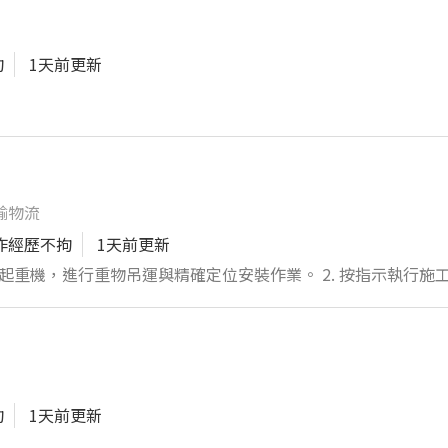
析，提供業務團隊作業及管理決策參考。 5. 協助業務人員處理
蹤與內部表單製作等。 6. 支援部門內之後勤事務，如協調生產
拘
1天前更新
動或客戶拜訪所需資料。 7. 使用辦公軟體（如 Excel、Wo
易報表製作，並在日常作業中運用基本財務與數字觀念（如價格試算
關單位溝通款項收付狀況，確保資料紀錄一致且可追溯。 歡迎對業務支
責任態度的您加入我們。若您希望在紙容器產業中累積實務經驗
客戶服務目標，誠摯邀請您投遞履歷，期待您的加入。
輸物流
作經歷不拘
1天前更新
操作吊車及起重機，進行重物吊運與精確定位安裝作業。 2. 按指示執行
示標記，遵從工地安全規範與指引。 4. 檢查與維護吊車設備，確
保施工現場流程順暢。 6. 協助或自行裝卸貨物,及加蓋棚布繩索。
。 8. 持有吊車司機必要證照，掌握相關專業技能與安全知識。
辦事項完成，即可下班。 🧧供餐🧧員工優惠🧧春酒或尾牙🧧工
拘
1天前更新