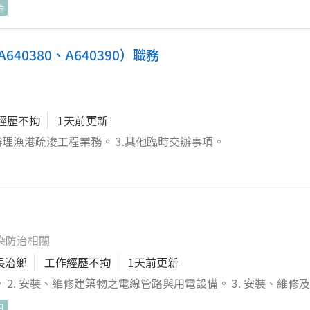
金
照。 【加分條件】 ✔ 具 AutoCAD 基本操作能
程整潔有序。 2. 進行相關烘焙設備及加工機台的設置、操作與
算。 ✔ 曾從事輕鋼架、輕隔間、天花板、室內裝修或營造工程
流程，嚴格按照規範執行，確保食品加工品質符合食品安全高標準。 
 培
儲管理作業。 5. 協助庫存檢查、物料整理及定期盤點，確保產
0380、A640390）職務
3. 參與大型科技廠房及營建工程採購管理。 4. 視個人能力及
，排除可能出現的設備故障，以維持穩定、安全的運營。 7. 負責
）。 2.
範。 8. 配合主管指派的其他工作任務，協調與其他部門的生產
司整體營運狀況評估）。 3. 績效獎勵制度（依公司制度及個人
推動茶文化了嗎？不論你的出身背景，我們都真誠歡迎你！快來加
、勞工退休金提撥。
經歷不拘
1天前更新
★★歡迎加入我們！這裡絕對杜絕香菸誘惑，並且超時有加班費
辦理漁港疏浚工程業務。 3.其他臨時交辦事項。
染防治相關
長治鄉
工作經歷不拘
1天前更新
 2. 安裝、維修建築物之電線管路與用電設備。 3. 安裝、維修
日