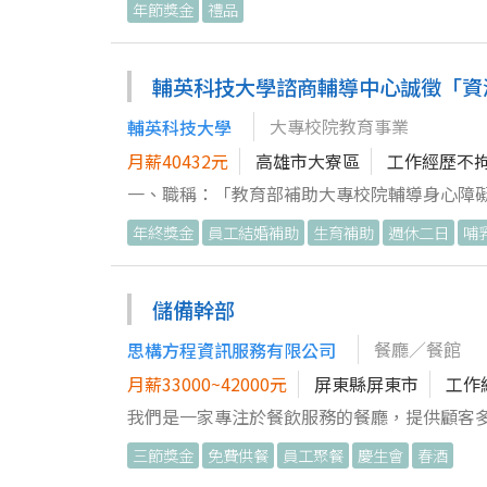
年節獎金
禮品
輔英科技大學諮商輔導中心誠徵「資
大專校院教育事業
輔英科技大學
月薪40432元
高雄市大寮區
工作經歷不
一、職稱：「教育部補助大專校院輔導身心障礙學
科技、物理治療、職能治療、語言治療與聽力
年終獎金
員工結婚補助
生育補助
週休二日
哺
學程畢業者。 2.對於身心障礙學生輔導工作具
三、工作內容： 1.身心障礙學生之輔導。 2.
導中心各項業務推展。 5.其他交辦事項。 四、薪資待遇： 1.依「教育部補助大專校院招收及輔導身心障礙學生實施要點」
儲備幹部
規定之給薪標準： （1 ）學士/碩士畢業未通過大
餐廳／餐館
思構方程資訊服務有限公司
）學士畢業並通過大專校院特殊教育專業資格認定者
特殊教育專業資格認定者為 328 俸點起，每月薪
月薪33000~42000元
屏東縣屏東市
工作
月(依考核及到職月份比例計算)。 3.可加入
我們是一家專注於餐飲服務的餐廳，提供顧客
活動。 五、檢附資料： 1.履歷表(附近照乙張
主，致力於建立穩定且高品質的用餐環境。 餐飲服務業之內外場管理幹部之工作內容 工作內容： 1. 學習並熟悉餐廳整體
三節獎金
免費供餐
員工聚餐
慶生會
春酒
長、心得 及對工作期許。 3. 其他有益審查
營運流程，包含內場備料、出餐流程及外場服務