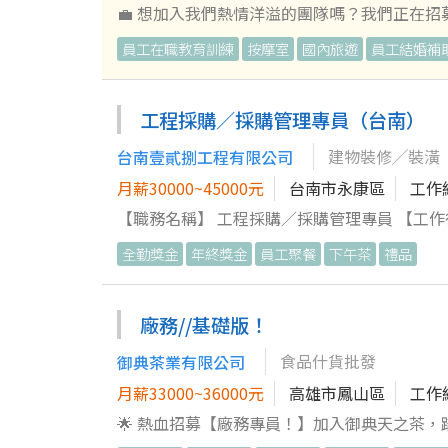
💼 想加入我們熱情洋溢的團隊嗎？我們正在招募【
告，讓更多企業找到完美合作夥伴！ 2. 定期回訪
員工在職教育訓練
按摩室
國內旅遊
員工結婚補
助企業建立職缺並熟悉招募系統操作，將服務從線上延續到線下！ 💵 我們提供的豐厚福利 
餐津貼+績效獎金【無上限】 ●提供國內外員
異） 🎯 我們的期待 1. 內勤辦公室工作，需要具備基本打字能力與電腦操作概念。 2. 不論你是剛畢業還是想重回職場，具
工程採購／採購管理專員（台南）
備企圖心與學習力就歡迎加入！有賺錢的熱情是
建物裝修╱裝潢
台南壹貳捌工程有限公司
https://assessment.1111.com.t
都期待你的加入！ 一起來打造更美好的職場未
月薪30000~45000元
台南市永康區
工作
【職務名稱】 工程採購／採購管理專員 【工作待遇】 1. 月薪 30,000～45,000 元（依學經歷、工作經驗及能力敘薪）。
2. 具工程採購、營造採購、建材採購相關經驗
全勤獎金
年終獎金
員工聚餐
下午茶
禮品
【工作內容】 1. 辦理工程材料、設備及施工
貨時程，確保工程材料準時到場。 3. 協助依
及供應商協調材料規格、數量、交貨時間及品質
廠務//基礎版！
6. 定期蒐集建材市場行情，進行成本分析，提
食品什貨批發
御典茶業有限公司
理。 8. 協助工程材料調度、庫存管理及採購異常
部門協調工務、倉管及廠商，確保工程採購流程順暢。 11. 完成主管交
月薪33000~36000元
高雄市鳳山區
工作
限，工程、建築、土木、營建相關科系尤佳。 2. 熟
🌟 熱血招募【廠務專員！】加入御典天之茶，踏上茶文化的活力旅程！🍵
度。 4. 細心負責，具良好溝通協調能力及執行
承與創新的故事！一起將幸福與美味帶給每位愛茶人，感受每一天