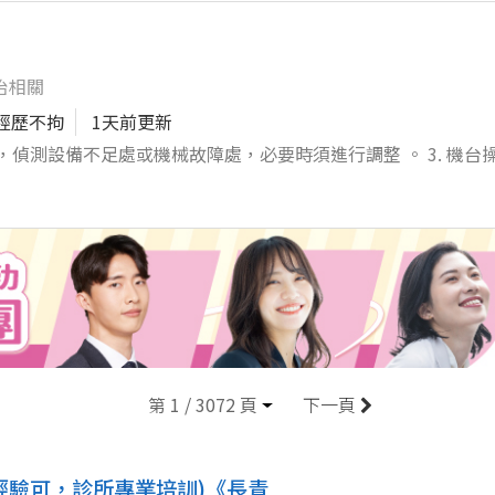
1號輔英科技大學人事室」收，並請於信封右上角註明「應徵資源教
責用餐環境與餐點品質的檢查與維護，確保符合公司衛生與服務標準。
甄試，不合者恕不退件及函覆。聯絡請洽：07-7811151轉2
耗材控管，降低成本浪費。 5. 參與並執行員工培訓與工作指導
115年8月25日(二)截止（以郵戳為憑）。
與意見反應，適時安撫與追蹤客訴狀況，維持良好顧客關係。 7. 
治相關
全及職場紀律管理。 8. 協助執行行銷活動、促銷方案與營業目
經歷不拘
1天前更新
與加入。
情形，偵測設備不足處或機械故障處，必要時須進行調整 。 3. 機台
 現場清潔。 6. 其他主管交辦事項。
第 1 / 3072 頁
下一頁
經驗可，診所專業培訓)《長青