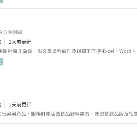
染防治相關
拘
1天前更新
製相關經驗 3.負責一般文書資料處理及歸檔工作(熟Excel、Word、
行政工作
日
拘
1天前更新
式紙容器產品，服務對象涵蓋食品飲料業者、連鎖餐飲品牌及相
器出貨單、訂單與相關文件，追蹤訂單進度，確保出貨數量、品項及
與交易紀錄，維護及更新客戶資料庫，確保資訊完整與正確。 4. 