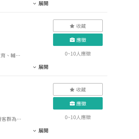
展開
收藏
應徵
0~10人應徵
教育、輔助
、所或學位
展開
者尤佳。
.協助諮商輔
收藏
 元。 （2
通過大專校院
應徵
 1.5 個
0~10人應徵
期辦理團康
費客群為
2. 輔導專
展開
檢附資料〞郵
人力調配、