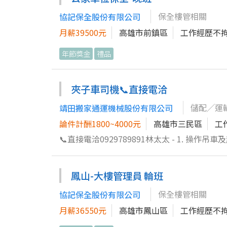
容器銷售相關數據，製作定期銷售報表及簡易分
保全樓管相關
協記保全股份有限公司
政事務，包括合約與訂單文件整理、簽核流程追
月薪39500元
高雄市前鎮區
工作經歷不
貨等內外部相關單位，並協助籌辦紙容器相關商業活
PowerPoint）進行資料輸入、整理及簡
年節獎金
禮品
確認）。 8. 協助追蹤客戶帳款及對帳資料，與相
援與行政協調工作有興趣，且具備細心度與負
單到出貨的完整流程，並與業務團隊一同達成
夾子車司機📞直接電洽
儲配╱運
靖田搬家通運機械股份有限公司
論件計酬1800~4000元
高雄市三民區
工
📞直接電洽0929789891林太太 - 1. 
重型機械設備運輸調度。 3. 設置防護欄和警
安全穩定。 5. 熟悉指揮信號與吊掛作業程序，確
鳳山-大樓管理員 輪班
記錄設備使用狀況，支援現場問題即時排除與報告
度及主管交辦事項。 - *論件計酬為主，主管交
保全樓管相關
協記保全股份有限公司
月薪36550元
高雄市鳳山區
工作經歷不