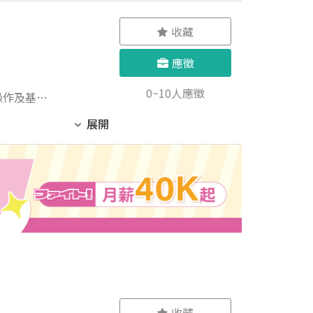
室輔導
 4. 協
270諮商
，培養團隊
收藏
熟悉並遵守
標達成，提
應徵
0~10人應徵
操作及基本
展開
收藏