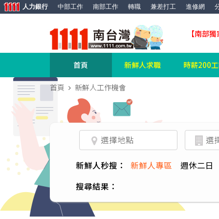
人力銀行
中部工作
南部工作
轉職
兼差打工
進修網
【南部獨
首頁
新鮮人求職
時薪200
首頁
新鮮人工作機會
新鮮人秒搜：
新鮮人專區
週休二日
搜尋結果：