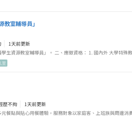
源教室輔導員」
拘
1天前更新
生資源教室輔導員」。 二、應徵資格： 1. 國內外 大學特殊
、復健諮商、早期療育、心理、輔導、社會工作及教育等相關系
乳室
有服務熱誠者。 3.具有 身心障礙學生輔 導實務與行政工作經驗
資源教室行政工作。 3.規劃身心障礙學生輔導方案或活動推廣。 4
專校院特殊教育專業資格認定者為 280 俸點起，每月薪資40432
為 312 俸點起，每月薪資45053 元。 （3 ）碩士畢業並
資47363 元。 2.配合教育部公告之薪點聘用及考核調薪，年終獎金
經歷不拘
1天前更新
本校員工福利委員會，享有三節禮金、 員工健檢、旅遊補助及不定
多元餐點與貼心用餐體驗，服務對象以家庭客、上班族與周邊消
)、基本資料、自傳、成績單、學歷證件影本、工作經歷證明影本。 
之資料 。 六、應徵方式： 如有符合資格且有意願者請將前述之〝
標準，為未來擔任管理職做準備。 2. 協助門市值班管理，包含