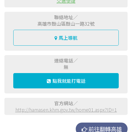
交通便捷
聯絡地址／
高雄市鼓山區鼓山一路32號
馬上導航
連絡電話／
無
點我就能打電話
官方網站／
http://hamasen.khm.gov.tw/home01.aspx?ID=1
前往翻轉高雄