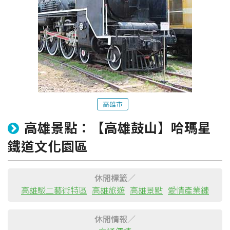
高雄市
高雄景點：【高雄鼓山】哈瑪星
粉絲團
Line@
IG
鐵道文化園區
休閒標籤／
高雄駁二藝術特區
高雄旅遊
高雄景點
愛情產業鏈
休閒情報／