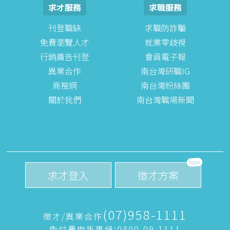
求才服務
求職服務
刊登職缺
求職防詐騙
免費瀏覽人才
就業零歧視
行銷廣告刊登
會員電子報
異業合作
南台灣研職IG
商搜網
南台灣粉絲團
關於我們
南台灣職場新聞
New
求才登入
徵才方案
(07)958-1111
徵才/異業合作
免付費申訴專線:0800-09-1111