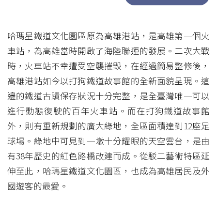
哈瑪星鐵道文化園區原為高雄港站，是高雄第一個火
車站，為高雄當時開啟了海陸聯運的發展。二次大戰
時，火車站不幸遭受空襲摧毀，在經過簡易整修後，
高雄港站如今以打狗鐵道故事館的全新面貌呈現。這
邊的鐵道古蹟保存狀況十分完整，是全臺灣唯一可以
進行動態復駛的百年火車站。而在打狗鐵道故事館
外，則有重新規劃的廣大綠地，全區面積達到12座足
球場。綠地中可見到一墩十分耀眼的天空雲台，是由
有38年歷史的紅色路橋改建而成。從駁二藝術特區延
伸至此，哈瑪星鐵道文化園區，也成為高雄居民及外
國遊客的最愛。