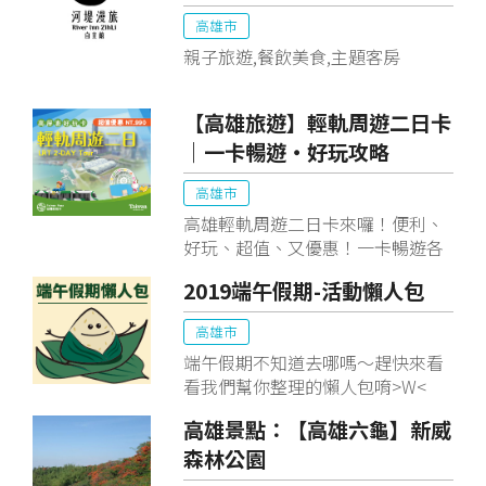
高雄市
親子旅遊,餐飲美食,主題客房
【高雄旅遊】輕軌周遊二日卡
｜一卡暢遊‧好玩攻略
高雄市
高雄輕軌周遊二日卡來囉！便利、
好玩、超值、又優惠！一卡暢遊各
大著名景點，快來看看怎麼跑、怎
2019端午假期-活動懶人包
麼玩，高雄輕軌好玩攻略一次報你
知！千萬別錯過囉！
高雄市
端午假期不知道去哪嗎～趕快來看
看我們幫你整理的懶人包唷>W<
高雄景點：【高雄六龜】新威
森林公園