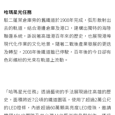
哈瑪星光任務
駁二蓬萊倉庫旁的舊鐵道於1908年完成，弧形散射出
去的軌道，結合港邊倉庫及港口，建構出獨特的海陸
聯運系統，訴說著高雄港百年來的歷史，也展現港埠
現代化作業的文化地景。隨著二戰後產業發展的更迭
及轉型，2008年後鐵道雖已停駛，百年後的今日卻有
色彩繽紛的光束在軌道上流動。
「哈瑪星光任務」透過藝術的手法展現過往高雄的歷
史，面積將近7公頃的鐵道園區，使用了超過2萬公尺
的LED燈條，內嵌超過60萬顆高亮度LED燈珠，邀請