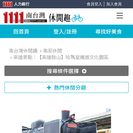
人力銀行
會員登入
│
加入會員
回首頁
登入/註冊
尋找好美食
南台灣休閒趣
南部休閒
高雄景點：【高雄鼓山】哈瑪星鐵道文化園區
搜尋條件選擇
熱門休閒分類