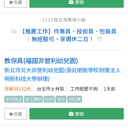
收藏
應徵
1111南台灣職場小語
【推薦工作】作業員、技術員、包裝員
｜無經驗可、享週休二日！
教保員(福國非營利幼兒園)
新北市北大非營利幼兒園(委託明新學校財團法人
明新科技大學辦理)
月薪39132元
台北市士林區
工作經歷不拘
1天前
年終獎金
員工團保
勞保
健保
加班費
收藏
應徵