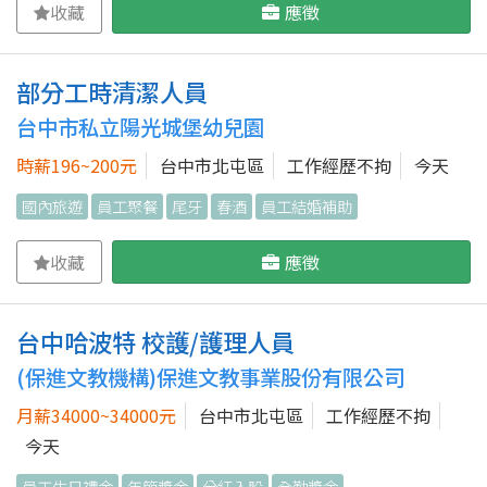
收藏
應徵
部分工時清潔人員
台中市私立陽光城堡幼兒園
時薪196~200元
台中市北屯區
工作經歷不拘
今天
國內旅遊
員工聚餐
尾牙
春酒
員工結婚補助
收藏
應徵
台中哈波特 校護/護理人員
(保進文教機構)保進文教事業股份有限公司
月薪34000~34000元
台中市北屯區
工作經歷不拘
今天
員工生日禮金
年節獎金
分紅入股
全勤獎金