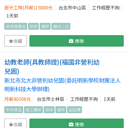
部分工時(月薪)15800元
台北市中山區
工作經歷不拘
1天前
勞退提繳金
勞保
健保
週休二日
收藏
應徵
幼教老師(具教師證)(福國非營利幼
兒園)
新北市北大非營利幼兒園(委託明新學校財團法人
明新科技大學辦理)
月薪40306元
台北市士林區
工作經歷不拘
1天前
年終獎金
員工團保
勞保
健保
加班費
收藏
應徵