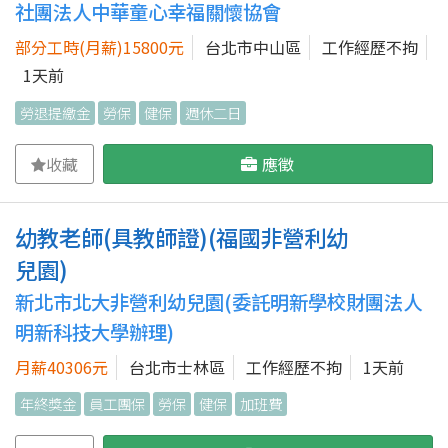
社團法人中華童心幸福關懷協會
部分工時(月薪)15800元
台北市中山區
工作經歷不拘
1天前
勞退提繳金
勞保
健保
週休二日
收藏
應徵
幼教老師(具教師證)(福國非營利幼
兒園)
新北市北大非營利幼兒園(委託明新學校財團法人
明新科技大學辦理)
月薪40306元
台北市士林區
工作經歷不拘
1天前
年終獎金
員工團保
勞保
健保
加班費