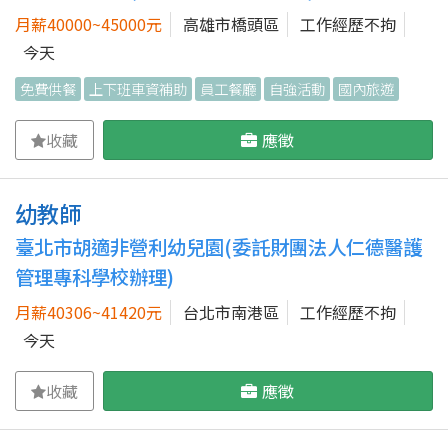
月薪40000~45000元
高雄市橋頭區
工作經歷不拘
今天
免費供餐
上下班車資補助
員工餐廳
自強活動
國內旅遊
收藏
應徵
幼教師
臺北市胡適非營利幼兒園(委託財團法人仁德醫護
管理專科學校辦理)
月薪40306~41420元
台北市南港區
工作經歷不拘
今天
收藏
應徵