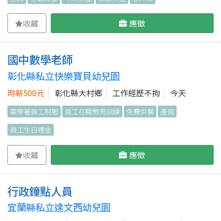
收藏
應徵
國中數學老師
彰化縣私立快樂寶貝幼兒園
時薪500元
彰化縣大村鄉
工作經歷不拘
今天
需穿著員工制服
員工在職教育訓練
免費供餐
產假
員工生日禮金
收藏
應徵
行政鐘點人員
宜蘭縣私立達文西幼兒園