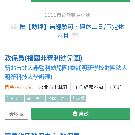
1111南台灣職場小語
徵【助理】無經驗可、週休二日/固定休
六日
教保員(福國非營利幼兒園)
新北市北大非營利幼兒園(委託明新學校財團法人
明新科技大學辦理)
月薪39132元
台北市士林區
工作經歷不拘
1天前
年終獎金
員工團保
勞保
健保
加班費
收藏
應徵