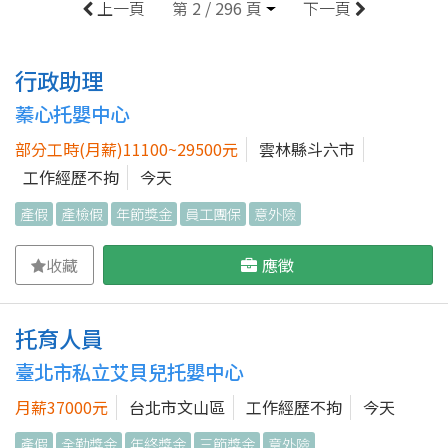
上一頁
第 2 / 296 頁
下一頁
行政助理
蓁心托嬰中心
部分工時(月薪)11100~29500元
雲林縣斗六市
工作經歷不拘
今天
產假
產檢假
年節獎金
員工團保
意外險
收藏
應徵
托育人員
臺北市私立艾貝兒托嬰中心
月薪37000元
台北市文山區
工作經歷不拘
今天
產假
全勤獎金
年終獎金
三節獎金
意外險