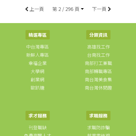
上一頁
第 2 / 296 頁
下一頁
精選專區
分類資訊
中台灣專區
高雄找工作
新鮮人專區
台南找工作
幸福企業
南部打工兼職
大學網
南部轉職專區
創業網
南台灣美食集
歐趴糖
南台灣休閒趣
求才服務
求職服務
刊登職缺
求職防詐騙
免費瀏覽人才
就業零歧視