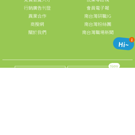
行銷廣告刊登
會員電子報
異業合作
南台灣研職IG
商搜網
南台灣粉絲團
關於我們
南台灣職場新聞
1
Hi~
New
求才登入
徵才方案
(07)958-1111
徵才/異業合作
免付費申訴專線:0800-09-1111
週一至週五早上8:30~晚上9:00
全球華人股份有限公司高雄分公司(高市就服字第0010號)© 1111