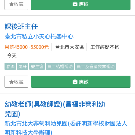
收藏
應徵
課後班主任
臺北市私立小天心托嬰中心
月薪45000~55000元
台北市大安區
工作經歷不拘
今天
春酒
尾牙
慶生會
員工結婚補助
員工及眷屬喪葬補助
收藏
應徵
幼教老師(具教師證)(昌福非營利幼
兒園)
新北市北大非營利幼兒園(委託明新學校財團法人
明新科技大學辦理)