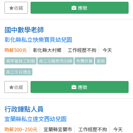
收藏
應徵
國中數學老師
彰化縣私立快樂寶貝幼兒園
時薪500元
彰化縣大村鄉
工作經歷不拘
今天
需穿著員工制服
員工在職教育訓練
免費供餐
產假
員工生日禮金
收藏
應徵
行政鐘點人員
宜蘭縣私立達文西幼兒園
時薪200~250元
宜蘭縣宜蘭市
工作經歷不拘
今天