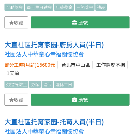
全勤獎金
員工生日禮金
年終獎金
三節獎金
禮品
收藏
應徵
大直社區托育家園-廚房人員(半日)
社團法人中華童心幸福關懷協會
部分工時(月薪)15680元
台北市中山區
工作經歷不拘
1天前
勞退提繳金
勞保
健保
週休二日
收藏
應徵
大直社區托育家園-托育人員(半日)
社團法人中華童心幸福關懷協會