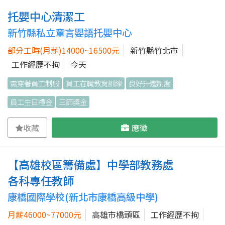
托嬰中心清潔工
新竹縣私立童言嬰語托嬰中心
部分工時(月薪)14000~16500元
新竹縣竹北市
工作經歷不拘
今天
需穿著員工制服
員工在職教育訓練
良好升遷制度
員工生日禮金
三節獎金
收藏
應徵
【高雄校區籌備處】中學部教務處
各科專任教師
康橋國際學校(新北市康橋高級中學)
月薪46000~77000元
高雄市橋頭區
工作經歷不拘