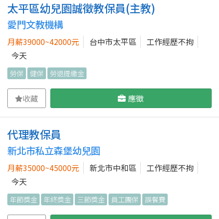
太平區幼兒園誠徵教保員(主教)
愛門文教機構
月薪39000~42000元
台中市太平區
工作經歷不拘
今天
勞保
健保
勞退提繳金
收藏
應徵
代理教保員
新北市私立森堡幼兒園
月薪35000~45000元
新北市中和區
工作經歷不拘
今天
年節獎金
年終獎金
三節獎金
員工團保
誤餐費