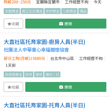
時薪200~250元
宜蘭縣宜蘭市
工作經歷不拘
今天
全勤獎金
員工生日禮金
年終獎金
三節獎金
禮品
收藏
應徵
大直社區托育家園-廚房人員(半日)
社團法人中華童心幸福關懷協會
部分工時(月薪)15680元
台北市中山區
工作經歷不拘
1天前
勞退提繳金
勞保
健保
週休二日
收藏
應徵
大直社區托育家園-托育人員(半日)