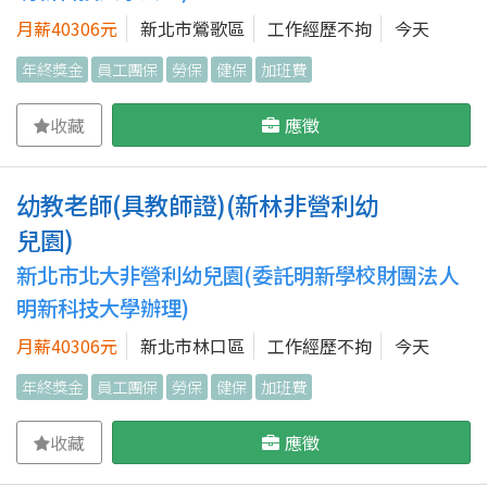
月薪40306元
新北市鶯歌區
工作經歷不拘
今天
年終獎金
員工團保
勞保
健保
加班費
收藏
應徵
幼教老師(具教師證)(新林非營利幼
兒園)
新北市北大非營利幼兒園(委託明新學校財團法人
明新科技大學辦理)
月薪40306元
新北市林口區
工作經歷不拘
今天
年終獎金
員工團保
勞保
健保
加班費
收藏
應徵