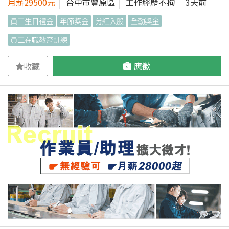
月薪29500元
台中市豐原區
工作經歷不拘
3天前
員工生日禮金
年節獎金
分紅入股
全勤獎金
員工在職教育訓練
收藏
應徵