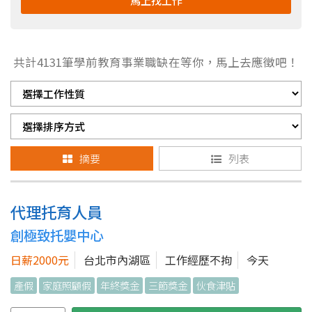
馬上找工作
共計
4131
筆學前教育事業職缺在等你，馬上去應徵吧！
摘要
列表
代理托育人員
創極致托嬰中心
日薪2000元
台北市內湖區
工作經歷不拘
今天
產假
家庭照顧假
年終獎金
三節獎金
伙食津貼