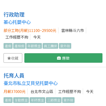
行政助理
蓁心托嬰中心
部分工時(月薪)11100~29500元
雲林縣斗六市
工作經歷不拘
今天
產假
產檢假
年節獎金
員工團保
意外險
收藏
應徵
托育人員
臺北市私立艾貝兒托嬰中心
月薪37000元
台北市文山區
工作經歷不拘
今天
產假
全勤獎金
年終獎金
三節獎金
意外險